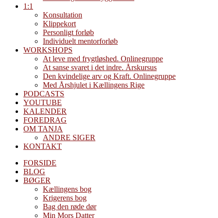
1:1
Konsultation
Klippekort
Personligt forløb
Individuelt mentorforløb
WORKSHOPS
At leve med frygtløshed. Onlinegruppe
At sanse svaret i det indre. Årskursus
Den kvindelige arv og Kraft. Onlinegruppe
Med Årshjulet i Kællingens Rige
PODCASTS
YOUTUBE
KALENDER
FOREDRAG
OM TANJA
ANDRE SIGER
KONTAKT
FORSIDE
BLOG
BØGER
Kællingens bog
Krigerens bog
Bag den røde dør
Min Mors Datter