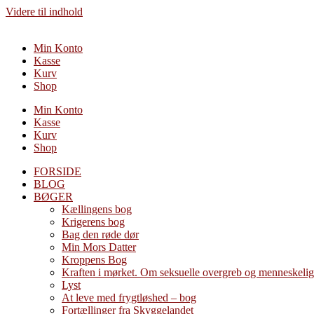
Videre til indhold
Min Konto
Kasse
Kurv
Shop
Min Konto
Kasse
Kurv
Shop
FORSIDE
BLOG
BØGER
Kællingens bog
Krigerens bog
Bag den røde dør
Min Mors Datter
Kroppens Bog
Kraften i mørket. Om seksuelle overgreb og menneskelig
Lyst
At leve med frygtløshed – bog
Fortællinger fra Skyggelandet