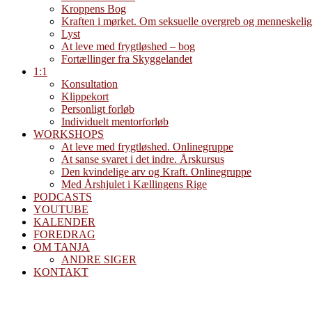
Kroppens Bog
Kraften i mørket. Om seksuelle overgreb og menneskelig
Lyst
At leve med frygtløshed – bog
Fortællinger fra Skyggelandet
1:1
Konsultation
Klippekort
Personligt forløb
Individuelt mentorforløb
WORKSHOPS
At leve med frygtløshed. Onlinegruppe
At sanse svaret i det indre. Årskursus
Den kvindelige arv og Kraft. Onlinegruppe
Med Årshjulet i Kællingens Rige
PODCASTS
YOUTUBE
KALENDER
FOREDRAG
OM TANJA
ANDRE SIGER
KONTAKT