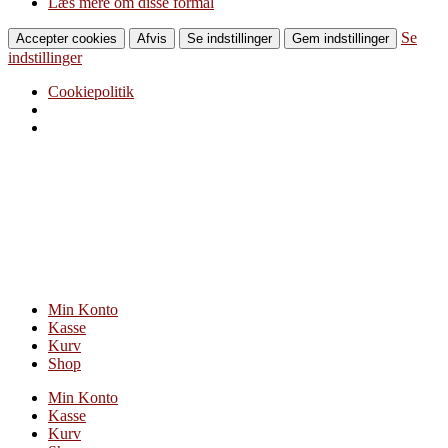
Læs mere om disse formål
Se
Accepter cookies
Afvis
Se indstillinger
Gem indstillinger
indstillinger
Cookiepolitik
Videre
til
indhold
Min Konto
Kasse
Kurv
Shop
Min Konto
Kasse
Kurv