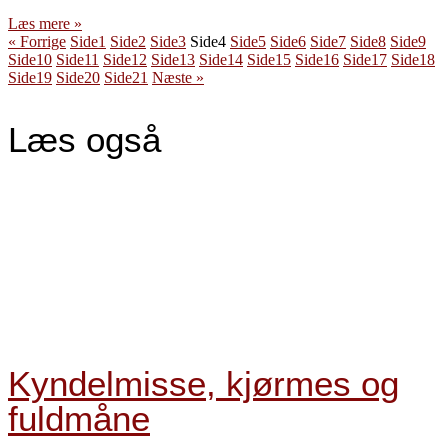
Læs mere »
« Forrige
Side
1
Side
2
Side
3
Side
4
Side
5
Side
6
Side
7
Side
8
Side
9
Side
10
Side
11
Side
12
Side
13
Side
14
Side
15
Side
16
Side
17
Side
18
Side
19
Side
20
Side
21
Næste »
Læs også
Kyndelmisse, kjørmes og
fuldmåne