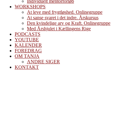
Individuelt mentorforløb
WORKSHOPS
At leve med frygtløshed. Onlinegruppe
At sanse svaret i det indre. Årskursus
Den kvindelige arv og Kraft. Onlinegruppe
Med Årshjulet i Kællingens Rige
PODCASTS
YOUTUBE
KALENDER
FOREDRAG
OM TANJA
ANDRE SIGER
KONTAKT
Blog