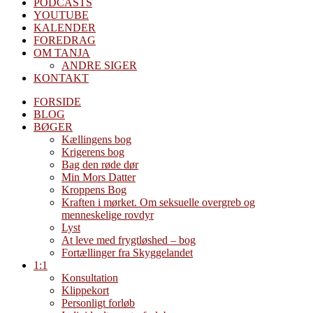
PODCASTS
YOUTUBE
KALENDER
FOREDRAG
OM TANJA
ANDRE SIGER
KONTAKT
FORSIDE
BLOG
BØGER
Kællingens bog
Krigerens bog
Bag den røde dør
Min Mors Datter
Kroppens Bog
Kraften i mørket. Om seksuelle overgreb og
menneskelige rovdyr
Lyst
At leve med frygtløshed – bog
Fortællinger fra Skyggelandet
1:1
Konsultation
Klippekort
Personligt forløb