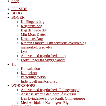
Shop
FORSIDE
BLOG
BØGER
Kællingens bog
Krigerens bog
Bag den røde dør
Min Mors Datter
Kroppens Bog
Kraften i mørket. Om seksuelle overgreb og
menneskelige rovdyr
Lyst
At leve med frygtløshed – bog
Fortællinger fra Skyggelandet
1:1
Konsultation
Klippekort
Personligt forløb
Individuelt mentorforløb
WORKSHOPS
At leve med frygtløshed. Onlinegruppe
At sanse svaret i det indre. Årskursus
Den kvindelige arv og Kraft. Onlinegruppe
Med Årshjulet i Kællingens Rige