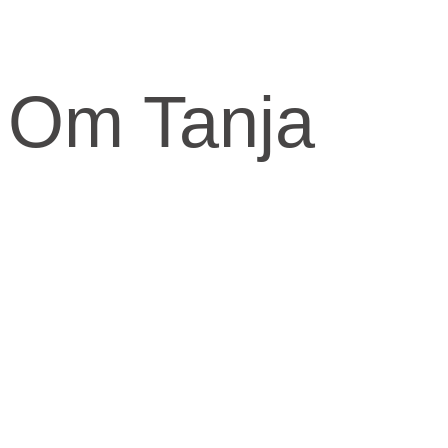
Om Tanja
Kernen og drivkraften i mit arbejde er at skabe et kraftfuld og
kærligt rum med fokus på vores urkraft og visdomsaspekt.
Når jeg arbejder med mennesker, fortæller jeg ofte om den anden
virkelighed, den indre virkelighed.
Den virkelighed livet udspringer fra og formes fra.
​Skal knuderne i dit liv løses og vikles ud, må du ind imellem tage fat
i din indre virkelighed for at finde svarene.