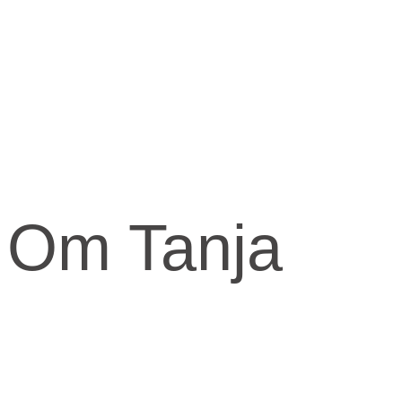
Om Tanja
Kernen og drivkraften i mit arbejde er at skabe et kraftfuld og
kærligt rum med fokus på vores urkraft og visdomsaspekt.
Når jeg arbejder med mennesker, fortæller jeg ofte om den anden