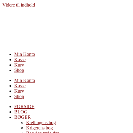
Videre til indhold
Min Konto
Kasse
Kurv
Shop
Min Konto
Kasse
Kurv
Shop
FORSIDE
BLOG
BØGER
Kællingens bog
Krigerens bog