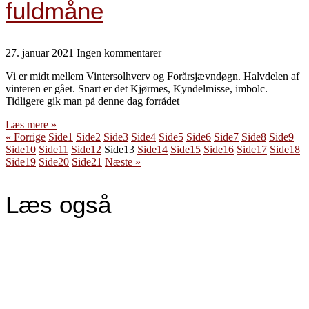
fuldmåne
27. januar 2021
Ingen kommentarer
Vi er midt mellem Vintersolhverv og Forårsjævndøgn. Halvdelen af
vinteren er gået. Snart er det Kjørmes, Kyndelmisse, imbolc.
Tidligere gik man på denne dag forrådet
Læs mere »
« Forrige
Side
1
Side
2
Side
3
Side
4
Side
5
Side
6
Side
7
Side
8
Side
9
Side
10
Side
11
Side
12
Side
13
Side
14
Side
15
Side
16
Side
17
Side
18
Side
19
Side
20
Side
21
Næste »
Læs også