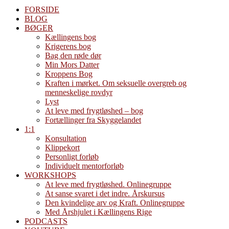
FORSIDE
BLOG
BØGER
Kællingens bog
Krigerens bog
Bag den røde dør
Min Mors Datter
Kroppens Bog
Kraften i mørket. Om seksuelle overgreb og
menneskelige rovdyr
Lyst
At leve med frygtløshed – bog
Fortællinger fra Skyggelandet
1:1
Konsultation
Klippekort
Personligt forløb
Individuelt mentorforløb
WORKSHOPS
At leve med frygtløshed. Onlinegruppe
At sanse svaret i det indre. Årskursus
Den kvindelige arv og Kraft. Onlinegruppe
Med Årshjulet i Kællingens Rige
PODCASTS