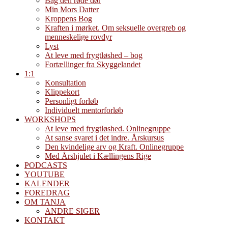
Bag den røde dør
Min Mors Datter
Kroppens Bog
Kraften i mørket. Om seksuelle overgreb og
menneskelige rovdyr
Lyst
At leve med frygtløshed – bog
Fortællinger fra Skyggelandet
1:1
Konsultation
Klippekort
Personligt forløb
Individuelt mentorforløb
WORKSHOPS
At leve med frygtløshed. Onlinegruppe
At sanse svaret i det indre. Årskursus
Den kvindelige arv og Kraft. Onlinegruppe
Med Årshjulet i Kællingens Rige
PODCASTS
YOUTUBE
KALENDER
FOREDRAG
OM TANJA
ANDRE SIGER
KONTAKT