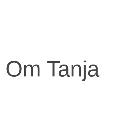
Om Tanja
Kernen og drivkraften i mit arbejde er at skabe et kraftfuld og
kærligt rum med fokus på vores urkraft og visdomsaspekt.
Når jeg arbejder med mennesker, fortæller jeg ofte om den anden
virkelighed, den indre virkelighed.
Den virkelighed livet udspringer fra og formes fra.
​Skal knuderne i dit liv løses og vikles ud, må du ind imellem tage
fat i din indre virkelighed for at finde svarene.