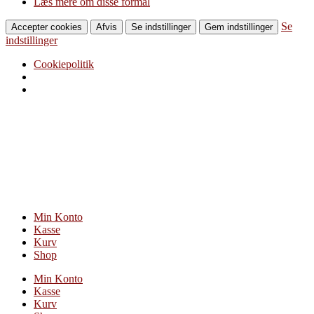
Læs mere om disse formål
Se
Accepter cookies
Afvis
Se indstillinger
Gem indstillinger
indstillinger
Cookiepolitik
Videre
til
indhold
Min Konto
Kasse
Kurv
Shop
Min Konto
Kasse
Kurv