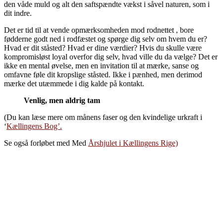
den våde muld og alt den saftspændte vækst i såvel naturen, som i
dit indre.
Det er tid til at vende opmærksomheden mod rodnettet , bore
fødderne godt ned i rodfæstet og spørge dig selv om hvem du er?
Hvad er dit ståsted? Hvad er dine værdier? Hvis du skulle være
kompromisløst loyal overfor dig selv, hvad ville du da vælge? Det er
ikke en mental øvelse, men en invitation til at mærke, sanse og
omfavne føle dit kropslige ståsted. Ikke i pænhed, men derimod
mærke det utæmmede i dig kalde på kontakt.
Venlig, men aldrig tam
(Du kan læse mere om månens faser og den kvindelige urkraft i
‘
Kællingens Bog’.
Se også forløbet med Med
Årshjulet i Kællingens Rige)