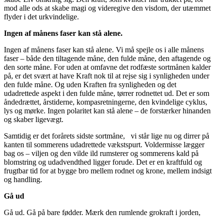
mod alle ods at skabe magi og videregive den visdom, der utæmmet
flyder i det urkvindelige.
Ingen af månens faser kan stå alene.
Ingen af månens faser kan stå alene. Vi må spejle os i alle månens
faser – både den tiltagende måne, den fulde måne, den aftagende og
den sorte måne. For uden at omfavne det rodfæste sortmånen kalder
på, er det svært at have Kraft nok til at rejse sig i synligheden under
den fulde måne. Og uden Kraften fra synligheden og det
udadrettede aspekt i den fulde måne, tørrer rodnettet ud. Det er som
åndedrættet, årstiderne, kompasretningerne, den kvindelige cyklus,
lys og mørke. Ingen polaritet kan stå alene – de forstærker hinanden
og skaber ligevægt.
Samtidig er det forårets sidste sortmåne, vi står lige nu og dirrer på
kanten til sommerens udadrettede vækstspurt. Voldermisse lægger
bag os – viljen og den vilde ild rumsterer og sommerens kald på
blomstring og udadvendthed ligger forude. Det er en kraftfuld og
frugtbar tid for at bygge bro mellem rodnet og krone, mellem indsigt
og handling.
Gå ud
Gå ud. Gå på bare fødder. Mærk den rumlende grokraft i jorden,