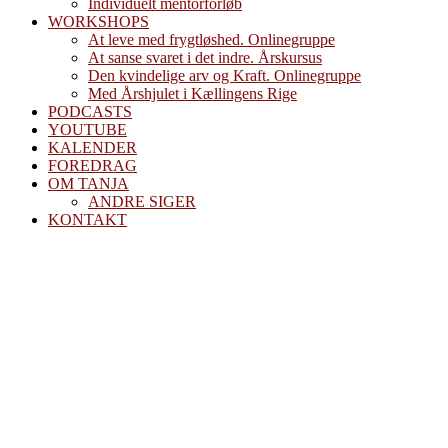
Individuelt mentorforløb
WORKSHOPS
At leve med frygtløshed. Onlinegruppe
At sanse svaret i det indre. Årskursus
Den kvindelige arv og Kraft. Onlinegruppe
Med Årshjulet i Kællingens Rige
PODCASTS
YOUTUBE
KALENDER
FOREDRAG
OM TANJA
ANDRE SIGER
KONTAKT
Om maj
sortmåne og