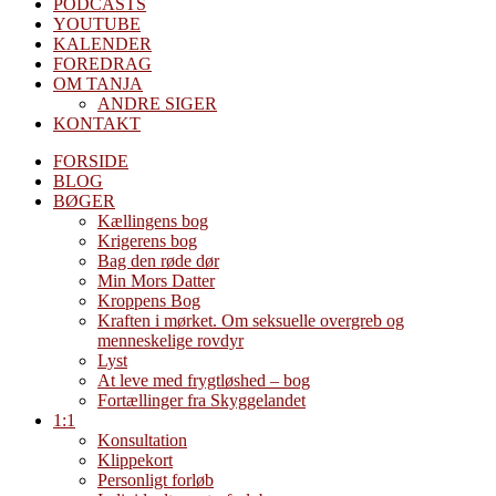
PODCASTS
YOUTUBE
KALENDER
FOREDRAG
OM TANJA
ANDRE SIGER
KONTAKT
FORSIDE
BLOG
BØGER
Kællingens bog
Krigerens bog
Bag den røde dør
Min Mors Datter
Kroppens Bog
Kraften i mørket. Om seksuelle overgreb og
menneskelige rovdyr
Lyst
At leve med frygtløshed – bog
Fortællinger fra Skyggelandet
1:1
Konsultation
Klippekort
Personligt forløb