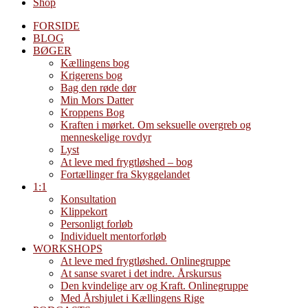
Shop
FORSIDE
BLOG
BØGER
Kællingens bog
Krigerens bog
Bag den røde dør
Min Mors Datter
Kroppens Bog
Kraften i mørket. Om seksuelle overgreb og
menneskelige rovdyr
Lyst
At leve med frygtløshed – bog
Fortællinger fra Skyggelandet
1:1
Konsultation
Klippekort
Personligt forløb
Individuelt mentorforløb
WORKSHOPS
At leve med frygtløshed. Onlinegruppe
At sanse svaret i det indre. Årskursus
Den kvindelige arv og Kraft. Onlinegruppe
Med Årshjulet i Kællingens Rige