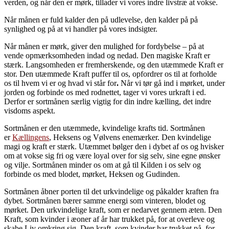
verden, og når den er mørk, tillader vi vores indre livstræ at vokse.
Når månen er fuld kalder den på udlevelse, den kalder på på
synlighed og på at vi handler på vores indsigter.
Når månen er mørk, giver den mulighed for fordybelse – på at
vende opmærksomheden indad og nedad. Den magiske Kraft er
stærk. Langsomheden er fremherskende, og den utæmmede Kraft er
stor. Den utæmmede Kraft puffer til os, opfordrer os til at forholde
os til hvem vi er og hvad vi står for
.
Når vi tør gå ind i mørket, under
jorden og forbinde os med rodnettet, tager vi vores urkraft i ed.
Derfor er sortmånen særlig vigtig for din indre kælling, det indre
visdoms aspekt.
Sortmånen er den utæmmede, kvindelige krafts tid. Sortmånen
er
Kællingens
, Heksens og Vølvens enemærker. Den kvindelige
magi og kraft er stærk. Utæmmet bølger den i dybet af os og hvisker
om at vokse sig fri og være loyal over for sig selv, sine egne ønsker
og vilje. Sortmånen minder os om at gå til Kilden i os selv og
forbinde os med blodet, mørket, Heksen og Gudinden.
Sortmånen åbner porten til det urkvindelige og påkalder kraften fra
dybet. Sortmånen bærer samme energi som vinteren, blodet og
mørket. Den urkvindelige kraft, som er nedarvet gennem æten. Den
Kraft, som kvinder i æoner af år har trukket på, for at overleve og
skabe Liv omkring sig. Den kraft, som kvinder har trukket på, for