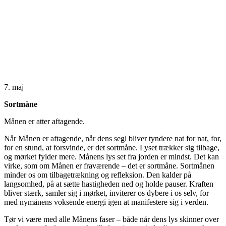
månefaser
7. maj
Sortmåne
Månen er atter aftagende.
Når Månen er aftagende, når dens segl bliver tyndere nat for nat, for,
for en stund, at forsvinde, er det sortmåne. Lyset trækker sig tilbage,
og mørket fylder mere. Månens lys set fra jorden er mindst. Det kan
virke, som om Månen er fraværende – det er sortmåne. Sortmånen
minder os om tilbagetrækning og refleksion. Den kalder på
langsomhed, på at sætte hastigheden ned og holde pauser. Kraften
bliver stærk, samler sig i mørket, inviterer os dybere i os selv, for
med nymånens voksende energi igen at manifestere sig i verden.
Tør vi være med alle Månens faser – både når dens lys skinner over