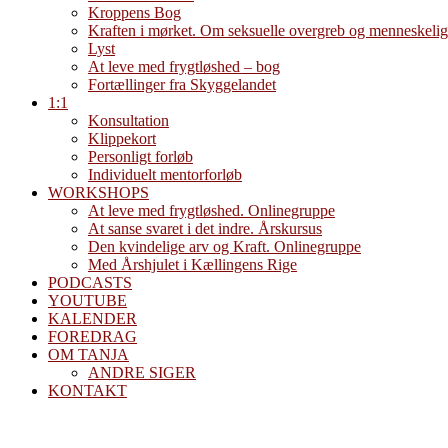
Kroppens Bog
Kraften i mørket. Om seksuelle overgreb og menneskelig
Lyst
At leve med frygtløshed – bog
Fortællinger fra Skyggelandet
1:1
Konsultation
Klippekort
Personligt forløb
Individuelt mentorforløb
WORKSHOPS
At leve med frygtløshed. Onlinegruppe
At sanse svaret i det indre. Årskursus
Den kvindelige arv og Kraft. Onlinegruppe
Med Årshjulet i Kællingens Rige
PODCASTS
YOUTUBE
KALENDER
FOREDRAG
OM TANJA
ANDRE SIGER
KONTAKT