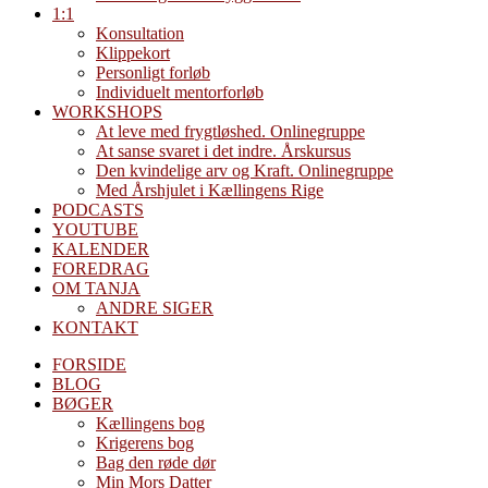
1:1
Konsultation
Klippekort
Personligt forløb
Individuelt mentorforløb
WORKSHOPS
At leve med frygtløshed. Onlinegruppe
At sanse svaret i det indre. Årskursus
Den kvindelige arv og Kraft. Onlinegruppe
Med Årshjulet i Kællingens Rige
PODCASTS
YOUTUBE
KALENDER
FOREDRAG
OM TANJA
ANDRE SIGER
KONTAKT
FORSIDE
BLOG
BØGER
Kællingens bog
Krigerens bog
Bag den røde dør
Min Mors Datter