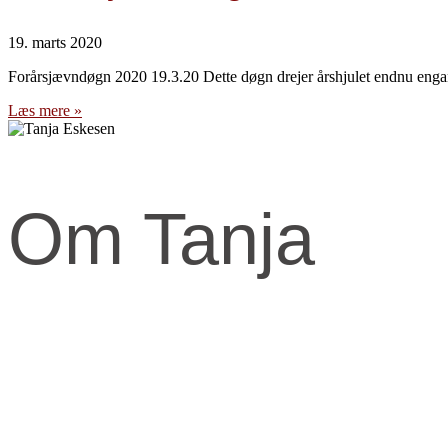
19. marts 2020
Forårsjævndøgn 2020 19.3.20 Dette døgn drejer årshjulet endnu enga
Læs mere »
Om Tanja
Kernen og drivkraften i mit arbejde er at skabe et kraftfuld og kærli
Når jeg arbejder med mennesker, fortæller jeg ofte om den anden virke
Den virkelighed livet udspringer fra og formes fra.
​Skal knuderne i dit liv løses og vikles ud, må du ind imellem tage fat i