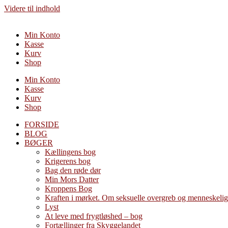
Videre til indhold
Min Konto
Kasse
Kurv
Shop
Min Konto
Kasse
Kurv
Shop
FORSIDE
BLOG
BØGER
Kællingens bog
Krigerens bog
Bag den røde dør
Min Mors Datter
Kroppens Bog
Kraften i mørket. Om seksuelle overgreb og menneskelig
Lyst
At leve med frygtløshed – bog
Fortællinger fra Skyggelandet