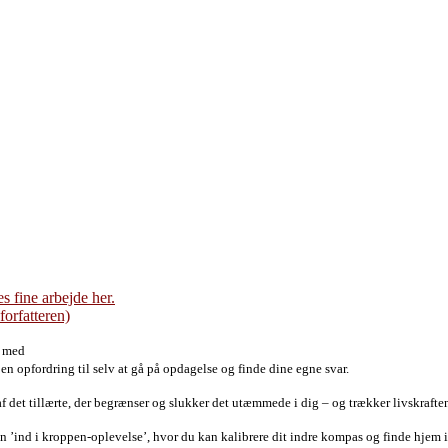
 fine arbejde her.
forfatteren)
, med
n opfordring til selv at gå på opdagelse og finde dine egne svar.
af
det tillærte, der begrænser og slukker det utæmmede i dig – og trækker
livskraft
n ’ind i kroppen-oplevelse’, hvor du kan kalibrere dit indre kompas og finde
hjem i