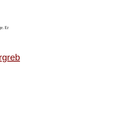
ge. Er
rgreb