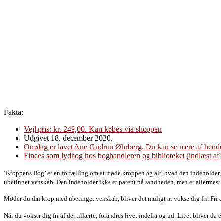
Kroppens Bog
Fakta:
Vejl.pris: kr. 249,00. Kan købes via shoppen
Udgivet 18. december 2020.
Omslag er lavet Ane Gudrun Øhrberg. Du kan se mere af hendes
Findes som lydbog hos boghandleren og biblioteket (indlæst af 
‘Kroppens Bog’ er en fortælling om at møde kroppen og alt, hvad den indeholder
ubetinget venskab. Den indeholder ikke et patent på sandheden, men er allermest e
Møder
du din krop med ubetinget venskab, bliver det muligt at vokse dig fri. Fri 
Når du
vokser dig fri af det tillærte, forandres livet indefra og ud. Livet bliver da
e