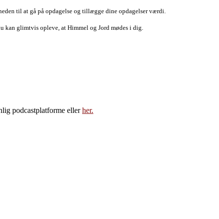
gheden
til at gå på opdagelse og tillægge dine opdagelser værdi.
 du kan
glimtvis opleve, at Himmel og Jord mødes i dig.
lig podcastplatforme eller
her.