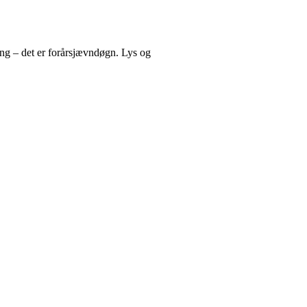
ng – det er forårsjævndøgn. Lys og
gt rum med fokus på vores urkraft og visdomsaspekt.
lighed, den indre virkelighed.
 din indre virkelighed for at finde svarene.