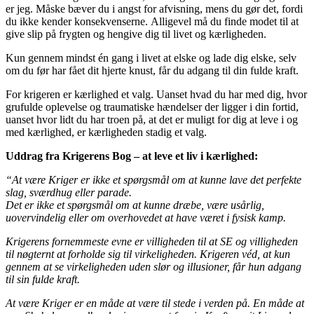
er jeg. Måske bæver du i angst for afvisning, mens du gør det, fordi
du ikke kender konsekvenserne. Alligevel må du finde modet til at
give slip på frygten og hengive dig til livet og kærligheden.
Kun gennem mindst én gang i livet at elske og lade dig elske, selv
om du før har fået dit hjerte knust, får du adgang til din fulde kraft.
For krigeren er kærlighed et valg. Uanset hvad du har med dig, hvor
grufulde oplevelse og traumatiske hændelser der ligger i din fortid,
uanset hvor lidt du har troen på, at det er muligt for dig at leve i og
med kærlighed, er kærligheden stadig et valg.
Uddrag fra Krigerens Bog – at leve et liv i kærlighed:
“At være Kriger er ikke et spørgsmål om at kunne lave det perfekte
slag, sværdhug eller parade.
Det er ikke et spørgsmål om at kunne dræbe, være usårlig,
uovervindelig eller om overhovedet at have været i fysisk kamp.
Krigerens fornemmeste evne er villigheden til at SE og villigheden
til nøgternt at forholde sig til virkeligheden. Krigeren véd, at kun
gennem at se virkeligheden uden slør og illusioner, får hun adgang
til sin fulde kraft.
At være Kriger er en måde at være til stede i verden på. En måde at