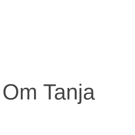
Om Tanja
Kernen og drivkraften i mit arbejde er at skabe et kraftfuld og
kærligt rum med fokus på vores urkraft og visdomsaspekt.