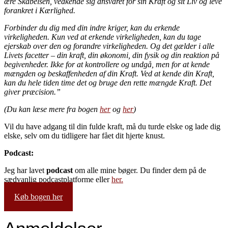
ære Skabelsen, vedkende sig ansvaret for sin Kraft og sit Liv og leve
forankret i Kærlighed.
Forbinder du dig med din indre kriger, kan du erkende
virkeligheden. Kun ved at erkende virkeligheden, kan du tage
ejerskab over den og forandre virkeligheden. Og det gælder i alle
Livets facetter – din kraft, din økonomi, din fysik og din reaktion på
begivenheder. Ikke for at kontrollere og undgå, men for at kende
mængden og beskaffenheden af din Kraft. Ved at kende din Kraft,
kan du hele tiden time det og bruge den rette mængde Kraft. Det
giver præcision.”
(Du kan læse mere fra bogen
her
og
her
)
Vil du have adgang til din fulde kraft, må du turde elske og lade dig
elske, selv om du tidligere har fået dit hjerte knust.
Podcast:
Jeg har lavet
podcast
om alle mine bøger. Du finder dem på de
sædvanlig podcastplatforme eller
her.
Køb bogen her