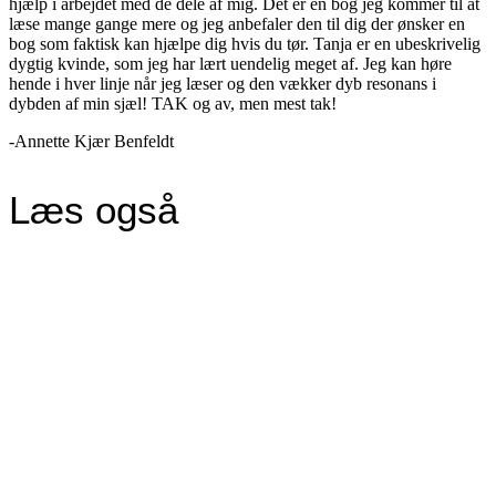
hjælp i arbejdet med de dele af mig. Det er en bog jeg kommer til at
læse mange gange mere og jeg anbefaler den til dig der ønsker en
bog som faktisk kan hjælpe dig hvis du tør. Tanja er en ubeskrivelig
dygtig kvinde, som jeg har lært uendelig meget af. Jeg kan høre
hende i hver linje når jeg læser og den vækker dyb resonans i
dybden af min sjæl! TAK og av, men mest tak!
-Annette Kjær Benfeldt
Læs også