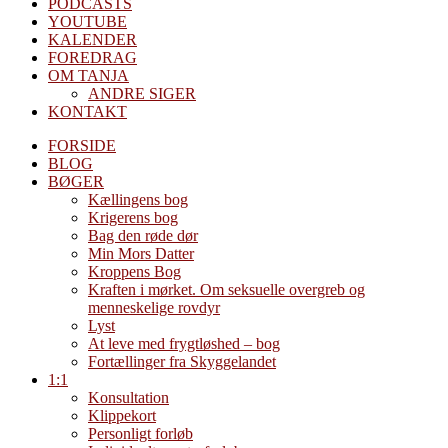
PODCASTS
YOUTUBE
KALENDER
FOREDRAG
OM TANJA
ANDRE SIGER
KONTAKT
FORSIDE
BLOG
BØGER
Kællingens bog
Krigerens bog
Bag den røde dør
Min Mors Datter
Kroppens Bog
Kraften i mørket. Om seksuelle overgreb og
menneskelige rovdyr
Lyst
At leve med frygtløshed – bog
Fortællinger fra Skyggelandet
1:1
Konsultation
Klippekort
Personligt forløb