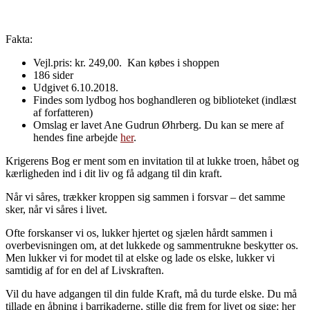
Fakta:
Vejl.pris: kr. 249,00. Kan købes i shoppen
186 sider
Udgivet 6.10.2018.
Findes som lydbog hos boghandleren og biblioteket (indlæst
af forfatteren)
Omslag er lavet Ane Gudrun Øhrberg. Du kan se mere af
hendes fine arbejde
her
.
Krigerens Bog er ment som en invitation til at lukke troen, håbet og
kærligheden ind i dit liv og få adgang til din kraft.
Når vi såres, trækker kroppen sig sammen i forsvar – det samme
sker, når vi såres i livet.
Ofte forskanser vi os, lukker hjertet og sjælen hårdt sammen i
overbevisningen om, at det lukkede og sammentrukne beskytter os.
Men lukker vi for modet til at elske og lade os elske, lukker vi
samtidig af for en del af Livskraften.
Vil du have adgangen til din fulde Kraft, må du turde elske. Du må
tillade en åbning i barrikaderne, stille dig frem for livet og sige: her