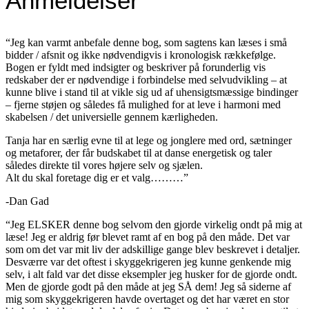
Anmeldelser
“​Jeg kan varmt anbefale denne bog, som sagtens kan læses i små
bidder / afsnit og ikke nødvendigvis i kronologisk rækkefølge.
Bogen er fyldt med indsigter og beskriver på forunderlig vis
redskaber der er nødvendige i forbindelse med selvudvikling – at
kunne blive i stand til at vikle sig ud af uhensigtsmæssige bindinger
– fjerne støjen og således få mulighed for at leve i harmoni med
skabelsen / det universielle gennem kærligheden.
Tanja har en særlig evne til at lege og jonglere med ord, sætninger
og metaforer, der får budskabet til at danse energetisk og taler
således direkte til vores højere selv og sjælen.
Alt du skal foretage dig er et valg………”
​-Dan Gad
“Jeg ELSKER denne bog selvom den gjorde virkelig ondt på mig at
læse! Jeg er aldrig før blevet ramt af en bog på den måde. Det var
som om det var mit liv der adskillige gange blev beskrevet i detaljer.
Desværre var det oftest i skyggekrigeren jeg kunne genkende mig
selv, i alt fald var det disse eksempler jeg husker for de gjorde ondt.
Men de gjorde godt på den måde at jeg SÅ dem! Jeg så siderne af
mig som skyggekrigeren havde overtaget og det har været en stor