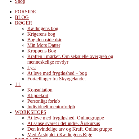
Shop
FORSIDE
BLOG
BØGER
Kællingens bog
Krigerens bog
Bag den røde dør
Min Mors Datter
Kroppens Bog
Kraften i mørket. Om seksuelle overgreb og
menneskelige rovdyr
Lyst
At leve med frygtløshed – bog
Fortællinger fra Skyggelandet
1:1
Konsultation
Klippekort
Personligt forløb
Individuelt mentorforløb
WORKSHOPS
At leve med frygtløshed. Onlinegruppe
At sanse svaret i det indre. Årskursus
Den kvindelige arv og Kraft. Onlinegruppe
Med Årshjulet i Kællingens Rige