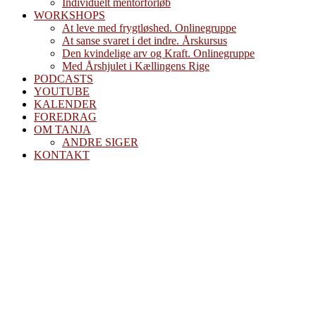
Individuelt mentorforløb
WORKSHOPS
At leve med frygtløshed. Onlinegruppe
At sanse svaret i det indre. Årskursus
Den kvindelige arv og Kraft. Onlinegruppe
Med Årshjulet i Kællingens Rige
PODCASTS
YOUTUBE
KALENDER
FOREDRAG
OM TANJA
ANDRE SIGER
KONTAKT
Krigerens bog