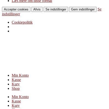
Læs mere om disse formål
Se
Accepter cookies
Afvis
Se indstillinger
Gem indstillinger
indstillinger
Cookiepolitik
Videre
til
indhold
Min Konto
Kasse
Kurv
Shop
Min Konto
Kasse
Kurv