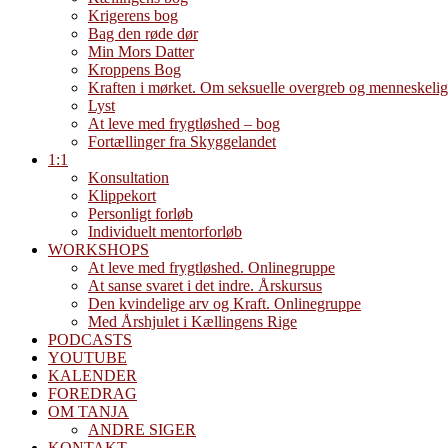
Krigerens bog
Bag den røde dør
Min Mors Datter
Kroppens Bog
Kraften i mørket. Om seksuelle overgreb og menneskelig
Lyst
At leve med frygtløshed – bog
Fortællinger fra Skyggelandet
1:1
Konsultation
Klippekort
Personligt forløb
Individuelt mentorforløb
WORKSHOPS
At leve med frygtløshed. Onlinegruppe
At sanse svaret i det indre. Årskursus
Den kvindelige arv og Kraft. Onlinegruppe
Med Årshjulet i Kællingens Rige
PODCASTS
YOUTUBE
KALENDER
FOREDRAG
OM TANJA
ANDRE SIGER
KONTAKT