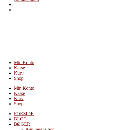
Videre
til
indhold
Min Konto
Kasse
Kurv
Shop
Min Konto
Kasse
Kurv
Shop
FORSIDE
BLOG
BØGER
Kællingens bog