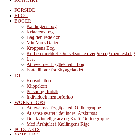
FORSIDE
BLOG
BØGER
Kællingens bog
Krigerens bog
Bag den røde dør
Min Mors Datter
Kroppens Bog
Kraften i mørket. Om seksuelle overgreb og menneskelig
Lyst
At leve med frygtløshed – bog
Fortællinger fra Skyggelandet
1:1
Konsultation
Klippekort
Personligt forløb
Individuelt mentorforløb
WORKSHOPS
At leve med frygtløshed. Onlinegruppe
At sanse svaret i det indre. Årskursus
Den kvindelige arv og Kraft. Onlinegruppe
Med Årshjulet i Kællingens Rige
PODCASTS
YOUTUBE