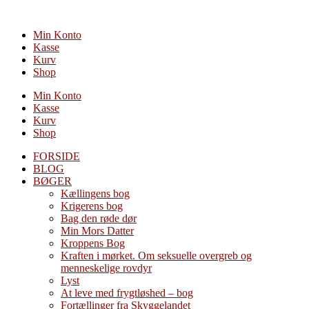
Videre
til
Min Konto
indhold
Kasse
Kurv
Shop
Min Konto
Kasse
Kurv
Shop
FORSIDE
BLOG
BØGER
Kællingens bog
Krigerens bog
Bag den røde dør
Min Mors Datter
Kroppens Bog
Kraften i mørket. Om seksuelle overgreb og
menneskelige rovdyr
Lyst
At leve med frygtløshed – bog
Fortællinger fra Skyggelandet