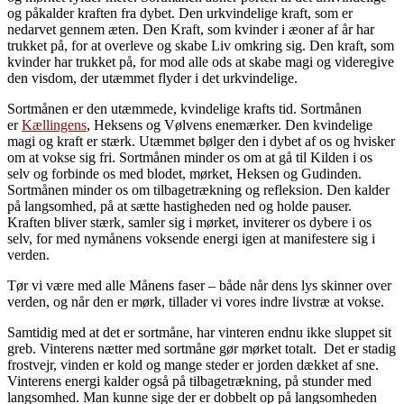
og påkalder kraften fra dybet. Den urkvindelige kraft, som er
nedarvet gennem æten. Den Kraft, som kvinder i æoner af år har
trukket på, for at overleve og skabe Liv omkring sig. Den kraft, som
kvinder har trukket på, for mod alle ods at skabe magi og videregive
den visdom, der utæmmet flyder i det urkvindelige.
Sortmånen er den utæmmede, kvindelige krafts tid. Sortmånen
er
Kællingens
, Heksens og Vølvens enemærker. Den kvindelige
magi og kraft er stærk. Utæmmet bølger den i dybet af os og hvisker
om at vokse sig fri. Sortmånen minder os om at gå til Kilden i os
selv og forbinde os med blodet, mørket, Heksen og Gudinden.
Sortmånen minder os om tilbagetrækning og refleksion. Den kalder
på langsomhed, på at sætte hastigheden ned og holde pauser.
Kraften bliver stærk, samler sig i mørket, inviterer os dybere i os
selv, for med nymånens voksende energi igen at manifestere sig i
verden.
Tør vi være med alle Månens faser – både når dens lys skinner over
verden, og når den er mørk, tillader vi vores indre livstræ at vokse.
Samtidig med at det er sortmåne, har vinteren endnu ikke sluppet sit
greb. Vinterens nætter med sortmåne gør mørket totalt. Det er stadig
frostvejr, vinden er kold og mange steder er jorden dækket af sne.
Vinterens energi kalder også på tilbagetrækning, på stunder med
langsomhed. Man kunne sige der er dobbelt op på langsomheden