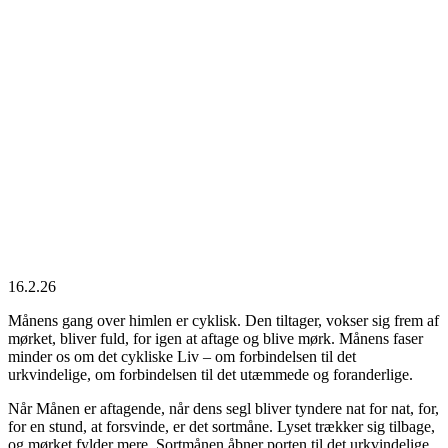
Sortmåne og
februar
16.2.26
Månens gang over himlen er cyklisk. Den tiltager, vokser sig frem af
mørket, bliver fuld, for igen at aftage og blive mørk. Månens faser
minder os om det cykliske Liv – om forbindelsen til det
urkvindelige, om forbindelsen til det utæmmede og foranderlige.
Når Månen er aftagende, når dens segl bliver tyndere nat for nat, for,
for en stund, at forsvinde, er det sortmåne. Lyset trækker sig tilbage,
og mørket fylder mere. Sortmånen åbner porten til det urkvindelige