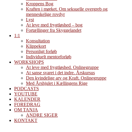
Kroppens Bog
Kraften i mørket. Om seksuelle overgreb og
menneskelige rovdyr
Lyst
At leve med frygtløshed – bog
Fortællinger fra Skyggelandet
1:1
Konsultation
Klippekort
Personligt forløb
Individuelt mentorforløb
WORKSHOPS
At leve med frygtløshed. Onlinegruppe
At sanse svaret i det indre. Årskursus
Den kvindelige arv og Kraft. Onlinegruppe
Med Årshjulet i Kællingens Rige
PODCASTS
YOUTUBE
KALENDER
FOREDRAG
OM TANJA
ANDRE SIGER
KONTAKT