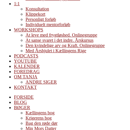
1:1
Konsultation
Klippekort
Personligt forløb
Individuelt mentorforløb
WORKSHOPS
At leve med frygtløshed. Onlinegruppe
At sanse svaret i det indre. Årskursus
Den kvindelige arv og Kraft. Onlinegruppe
Med Årshjulet i Kællingens Rige
PODCASTS
YOUTUBE
KALENDER
FOREDRAG
OM TANJA
ANDRE SIGER
KONTAKT
FORSIDE
BLOG
BØGER
Kællingens bog
Krigerens bog
Bag den røde dør
Min Mors Datter