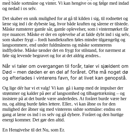
med både sortmåne og vinter. Vi kan hengive os og følge med indad
og nedad i os selv.
Det skaber en unik mulighed for at gå til kilden i sig, til rodnettet og
læne sig ind i de dybeste lag, hvor både kraften og sårene er tilstede.
Måske rumsterer gamle sår, gamle oplevelser, som i vintermørket får
nye nuancer. Måske er der en oplevelse af at falde dybt ind i sig selv,
som skaber frygt – fordi handlekraften føles mindre tilgængelig og
langsommere, end under fuldmånens og måske sommerens
indflydelse. Måske tænder det en frygt for stilstand, for nærmest at
føle sig levende begravet og for at det aldrig ændres..
Når vi taler om overgangen til forår, taler vi sjældent om
Død – men døden er en del af foråret. Ofte må noget dø
og efterlades i vinterens favn, for at livet kan genopstå.
Og lige dér har vi et valg! Vi kan gå i kamp med de impulser der
strømmer og kalder på øer af langsomhed og tilbagetrækning – og
insistere på at det burde være anderledes. At foråret burde være her
nu, og alting burde føles lettere. Eller.. vi kan åbne os for den
mulighed der åbner sig med vinterens sidste sortmåne: endnu en
gang at læne os ind i os selv og gå dybere. Foråret og den hurtige
energi kommer. Det gør den altid.
En Hengivelse til det Nu, som Er.