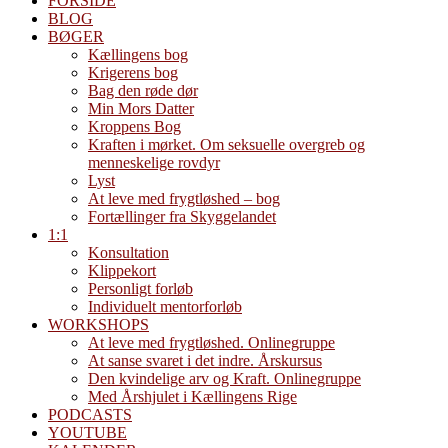
FORSIDE
BLOG
BØGER
Kællingens bog
Krigerens bog
Bag den røde dør
Min Mors Datter
Kroppens Bog
Kraften i mørket. Om seksuelle overgreb og
menneskelige rovdyr
Lyst
At leve med frygtløshed – bog
Fortællinger fra Skyggelandet
1:1
Konsultation
Klippekort
Personligt forløb
Individuelt mentorforløb
WORKSHOPS
At leve med frygtløshed. Onlinegruppe
At sanse svaret i det indre. Årskursus
Den kvindelige arv og Kraft. Onlinegruppe
Med Årshjulet i Kællingens Rige
PODCASTS
YOUTUBE