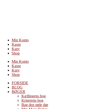
Videre
til
indhold
Min Konto
Kasse
Kurv
Shop
Min Konto
Kasse
Kurv
Shop
FORSIDE
BLOG
BØGER
Kællingens bog
Krigerens bog
Bag den røde dør