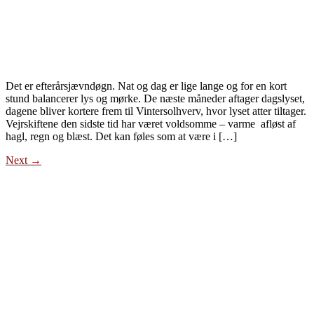
Det er efterårsjævndøgn. Nat og dag er lige lange og for en kort
stund balancerer lys og mørke. De næste måneder aftager dagslyset,
dagene bliver kortere frem til Vintersolhverv, hvor lyset atter tiltager.
Vejrskiftene den sidste tid har været voldsomme – varme afløst af
hagl, regn og blæst. Det kan føles som at være i […]
Next
→