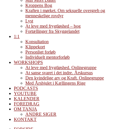
Min Mors Datter
Kroppens Bog
Kraften i mørket. Om seksuelle overgreb og
menneskelige rovdyr
Lyst
At leve med frygtløshed – bog
Fortællinger fra Skyggelandet
1:1
Konsultation
Klippekort
Personligt forløb
Individuelt mentorforløb
WORKSHOPS
At leve med frygtløshed. Onlinegruppe
At sanse svaret i det indre. Årskursus
Den kvindelige arv og Kraft. Onlinegruppe
Med Årshjulet i Kællingens Rige
PODCASTS
YOUTUBE
KALENDER
FOREDRAG
OM TANJA
ANDRE SIGER
KONTAKT