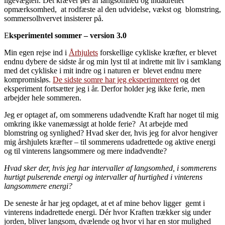
ligevægten. Det kræver øer af langsomhed og indadrettet
opmærksomhed, at rodfæste al den udvidelse, vækst og blomstring,
sommersolhvervet insisterer på.
E
ksperimentel sommer – version 3.0
Min egen rejse ind i
Århjulets
forskellige cykliske kræfter, er blevet
endnu dybere de sidste år og min lyst til at indrette mit liv i samklang
med det cykliske i mit indre og i naturen er blevet endnu mere
kompromisløs.
De sidste somre har jeg eksperimenteret
og det
eksperiment fortsætter jeg i år. Derfor holder jeg ikke ferie, men
arbejder hele sommeren.
Jeg er optaget af, om sommerens udadvendte Kraft har noget til mig
omkring ikke vanemæssigt at holde ferie? At arbejde med
blomstring og synlighed? Hvad sker der, hvis jeg for alvor hengiver
mig årshjulets kræfter – til sommerens udadrettede og aktive energi
og til vinterens langsommere og mere indadvendte?
Hvad sker der, hvis jeg har intervaller af langsomhed, i sommerens
hurtigt pulserende energi og intervaller af hurtighed i vinterens
langsommere energi?
De seneste år har jeg opdaget, at et af mine behov ligger gemt i
vinterens indadrettede energi. Dér hvor Kraften trækker sig under
jorden, bliver langsom, dvælende og hvor vi har en stor mulighed