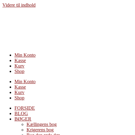
Videre til indhold
Min Konto
Kasse
Kurv
Shop
Min Konto
Kasse
Kurv
Shop
FORSIDE
BLOG
BØGER
Kællingens bog
Krigerens bog