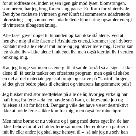
for at rodfæste os, inden rejsen igen går mod lyset, blomstringen,
sommeren, har jeg brug for en lang pause. En form for vinterdvale.
Det dybe rodfæste i vinteren giver Kraft til sommerens udadrettede
blomstring – og sommerens udadrettede blomstring opsamler energi
til vinterens tilbagetrækning.
Alle faser giver noget til hinanden og kan ikke stå alene. Ved at
hengive mig til alle faserne i Årshjulets energi, kommer jeg i dybere
kontakt med alle dele af mit indre og jeg bliver mere mig. Derfra kan
jeg skabe liv – ikke alene i mit eget liv, men også kærligt liv i verden
omkring mig.
Kan jeg bruge sommerens energi til at samle forråd så at sige – ikke
alene til få tænkt tanker om efterårets program, men også til skabe
en del af det materiale jeg skal bruge og skrive på “Urstof” bogen,
så det giver bedre plads til efteråret og vinterens langsommere puls?
Jeg husker med stor medfølelse på alle de år, hvor jeg virkelig har
haft brug fra ferie – da jeg havde små børn, et krævende job og
følelsen af alt for lidt tid. Dengang ville det have været destruktivt
ikke at holde ferie – ikke kun for mig, men også for mine børn.
Men mine børne er nu voksne og i gang med deres eget liv, de har
ikke behov for at vi holder ferie sammen. Der er ikke en partner i
mit liv eller andre jeg skal tage hensyn til – så når jeg nu selv kan