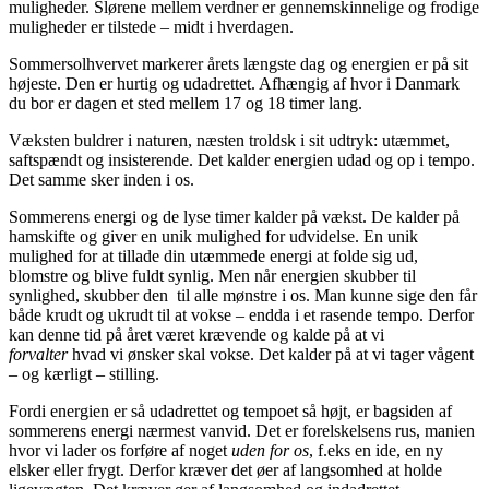
muligheder. Slørene mellem verdner er gennemskinnelige og frodige
muligheder er tilstede – midt i hverdagen.
Sommersolhvervet markerer årets længste dag og energien er på sit
højeste. Den er hurtig og udadrettet. Afhængig af hvor i Danmark
du bor er dagen et sted mellem 17 og 18 timer lang.
Væksten buldrer i naturen, næsten troldsk i sit udtryk: utæmmet,
saftspændt og insisterende. Det kalder energien udad og op i tempo.
Det samme sker inden i os.
Sommerens energi og de lyse timer kalder på vækst. De kalder på
hamskifte og giver en unik mulighed for udvidelse. En unik
mulighed for at tillade din utæmmede energi at folde sig ud,
blomstre og blive fuldt synlig. Men når energien skubber til
synlighed, skubber den til alle mønstre i os. Man kunne sige den får
både krudt og ukrudt til at vokse – endda i et rasende tempo. Derfor
kan denne tid på året været krævende og kalde på at vi
forvalter
hvad vi ønsker skal vokse. Det kalder på at vi tager vågent
– og kærligt – stilling.
Fordi energien er så udadrettet og tempoet så højt, er bagsiden af
sommerens energi nærmest vanvid. Det er forelskelsens rus, manien
hvor vi lader os forføre af noget
uden for os
, f.eks en ide, en ny
elsker eller frygt. Derfor kræver det øer af langsomhed at holde