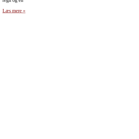
regn og en
Læs mere »