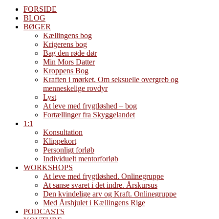
FORSIDE
BLOG
BØGER
Kællingens bog
Krigerens bog
Bag den røde dør
Min Mors Datter
Kroppens Bog
Kraften i mørket. Om seksuelle overgreb og
menneskelige rovdyr
Lyst
At leve med frygtløshed – bog
Fortællinger fra Skyggelandet
1:1
Konsultation
Klippekort
Personligt forløb
Individuelt mentorforløb
WORKSHOPS
At leve med frygtløshed. Onlinegruppe
At sanse svaret i det indre. Årskursus
Den kvindelige arv og Kraft. Onlinegruppe
Med Årshjulet i Kællingens Rige
PODCASTS