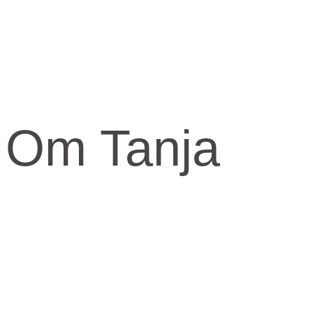
Om Tanja
Kernen og drivkraften i mit arbejde er at skabe et kraftfuld og
kærligt rum med fokus på vores urkraft og visdomsaspekt.
Når jeg arbejder med mennesker, fortæller jeg ofte om den anden
virkelighed, den indre virkelighed.
Den virkelighed livet udspringer fra og formes fra.
​Skal knuderne i dit liv løses og vikles ud, må du ind imellem tage fat