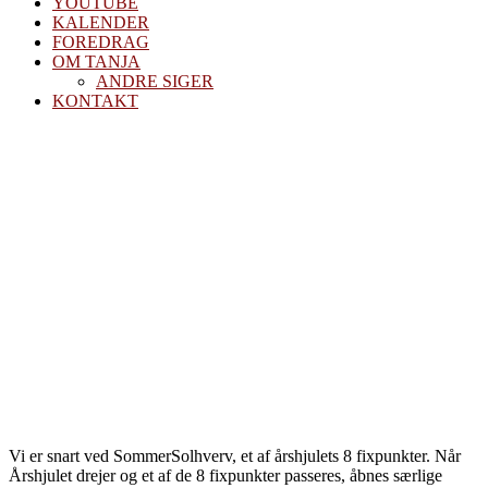
YOUTUBE
KALENDER
FOREDRAG
OM TANJA
ANDRE SIGER
KONTAKT
Sommersolhve
og udfoldelse
Vi er snart ved SommerSolhverv, et af årshjulets 8 fixpunkter. Når
Årshjulet drejer og et af de 8 fixpunkter passeres, åbnes særlige