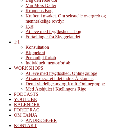
Bag den røde dør
Min Mors Datter
Kroppens Bog
Kraften i mørket. Om seksuelle overgreb og
menneskelige rovdyr
Lyst
At leve med frygtløshed – bog
Fortællinger fra Skyggelandet
1:1
Konsultation
Klippekort
Personligt forløb
Individuelt mentorforløb
WORKSHOPS
At leve med frygtløshed. Onlinegruppe
At sanse svaret i det indre. Årskursus
Den kvindelige arv og Kraft. Onlinegruppe
Med Årshjulet i Kællingens Rige
PODCASTS
YOUTUBE
KALENDER
FOREDRAG
OM TANJA
ANDRE SIGER
KONTAKT