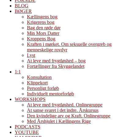
FORSIDE
BLOG
BØGER
Kællingens bog
Krigerens bog
Bag den røde dør
Min Mors Datter
Kroppens Bog
Kraften i mørket. Om seksuelle overgreb og
menneskelige rovdyr
Lyst
At leve med frygtløshed – bog
Fortællinger fra Skyggelandet
1:1
Konsultation
Klippekort
Personligt forløb
Individuelt mentorforløb
WORKSHOPS
At leve med frygtløshed. Onlinegruppe
At sanse svaret i det indre. Årskursus
Den kvindelige arv og Kraft. Onlinegruppe
Med Årshjulet i Kællingens Rige
PODCASTS
YOUTUBE