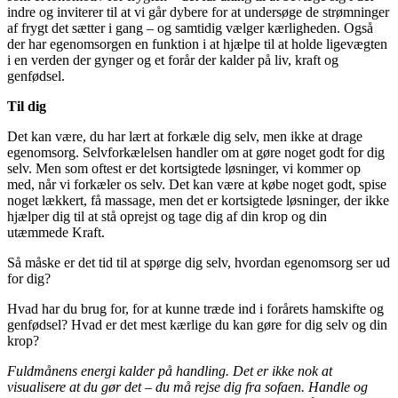
indre og inviterer til at vi går dybere for at undersøge de strømninger
af frygt det sætter i gang – og samtidig vælger kærligheden. Også
der har egenomsorgen en funktion i at hjælpe til at holde ligevægten
i en verden der gynger og et forår der kalder på liv, kraft og
genfødsel.
Til dig
Det kan være, du har lært at forkæle dig selv, men ikke at drage
egenomsorg. Selvforkælelsen handler om at gøre noget godt for dig
selv. Men som oftest er det kortsigtede løsninger, vi kommer op
med, når vi forkæler os selv. Det kan være at købe noget godt, spise
noget lækkert, få massage, men det er kortsigtede løsninger, der ikke
hjælper dig til at stå oprejst og tage dig af din krop og din
utæmmede Kraft.
Så måske er det tid til at spørge dig selv, hvordan egenomsorg ser ud
for dig?
Hvad har du brug for, for at kunne træde ind i forårets hamskifte og
genfødsel? Hvad er det mest kærlige du kan gøre for dig selv og din
krop?
Fuldmånens energi kalder på handling. Det er ikke nok at
visualisere at du gør det – du må rejse dig fra sofaen. Handle og