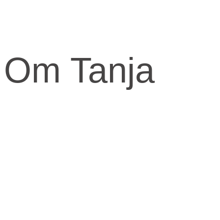
Om Tanja
Kernen og drivkraften i mit arbejde er at skabe et kraftfuld og
kærligt rum med fokus på vores urkraft og visdomsaspekt.
Når jeg arbejder med mennesker, fortæller jeg ofte om den anden
virkelighed, den indre virkelighed.
Den virkelighed livet udspringer fra og formes fra.
​Skal knuderne i dit liv løses og vikles ud, må du ind imellem tage fat
i din indre virkelighed for at finde svarene.