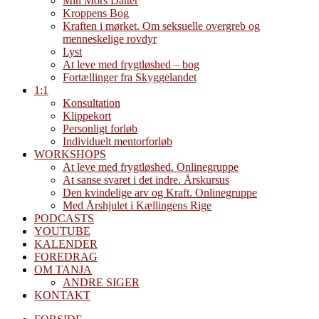
Min Mors Datter
Kroppens Bog
Kraften i mørket. Om seksuelle overgreb og
menneskelige rovdyr
Lyst
At leve med frygtløshed – bog
Fortællinger fra Skyggelandet
1:1
Konsultation
Klippekort
Personligt forløb
Individuelt mentorforløb
WORKSHOPS
At leve med frygtløshed. Onlinegruppe
At sanse svaret i det indre. Årskursus
Den kvindelige arv og Kraft. Onlinegruppe
Med Årshjulet i Kællingens Rige
PODCASTS
YOUTUBE
KALENDER
FOREDRAG
OM TANJA
ANDRE SIGER
KONTAKT