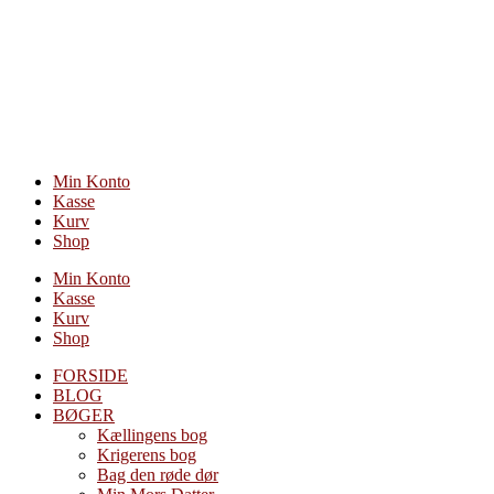
Videre
til
indhold
Min Konto
Kasse
Kurv
Shop
Min Konto
Kasse
Kurv
Shop
FORSIDE
BLOG
BØGER
Kællingens bog
Krigerens bog
Bag den røde dør