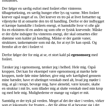
forkrøbles.
Der følger en særlig eufori med foråret efter vinterens
tilbagetrækning, en særlig hunger efter lys og varme. Men foråret
kræver også noget af os. Det kræver en tro på at livet fortsætter og
viljestyrke til at omsætte den tro til handling. Derfor er der indbygget
et kæmpe hamskifte i forårets energi, et hamskifte hvor vi ofte går
fra en eksistens til en anden og som ofte er fysisk krævende. Måske
er der dybe indsigter fra vinterens energi, der skal omsættes eller
drømme som kalder på handling. Måske er der gamle vaner,
strukturer, tankemønstre som må dø, for at nyt liv kan opstå. Og
fremfor alt er det i foråret vi
Derfor følger der for mig at se, et stort kald på
egenomsorg
med
foråret.
Tænker jeg i egenomsorg, tænker jeg i helhed. Hele mig. Også
kroppen. Det kan for eksempel være egenomsorg at mærke hele
kroppen, turde føle mine følelser, give mig selv kærlighed gennem
mine hænder, have et ubetinget venskab med alt, hvad jeg møder i
mig, at gå i terapi, bevæge mig, have alenetid, være kreativ, skabe
en struktur i mit liv, som tillader mig at slutte venskab med min krop
og med hele mig. Mulighederne er mange og valget er mit.
Samtidig er der tryk på verden. Meget af det der sker i verden, virker
som et lokomotiv for frygten – det får alting til at bevæge sig i det