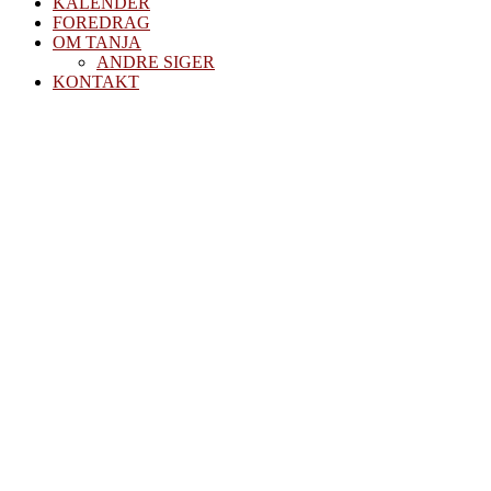
KALENDER
FOREDRAG
OM TANJA
ANDRE SIGER
KONTAKT
April,
fuldmåne og
hamskifte