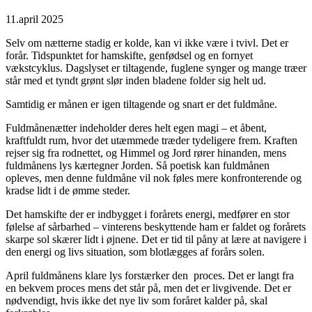
11.april 2025
Selv om nætterne stadig er kolde, kan vi ikke være i tvivl. Det er
forår. Tidspunktet for hamskifte, genfødsel og en fornyet
vækstcyklus. Dagslyset er tiltagende, fuglene synger og mange træer
står med et tyndt grønt slør inden bladene folder sig helt ud.
Samtidig er månen er igen tiltagende og snart er det fuldmåne.
Fuldmånenætter indeholder deres helt egen magi – et åbent,
kraftfuldt rum, hvor det utæmmede træder tydeligere frem. Kraften
rejser sig fra rodnettet, og Himmel og Jord rører hinanden, mens
fuldmånens lys kærtegner Jorden. Så poetisk kan fuldmånen
opleves, men denne fuldmåne vil nok føles mere konfronterende og
kradse lidt i de ømme steder.
Det hamskifte der er indbygget i forårets energi, medfører en stor
følelse af sårbarhed – vinterens beskyttende ham er faldet og forårets
skarpe sol skærer lidt i øjnene. Det er tid til påny at lære at navigere i
den energi og livs situation, som blotlægges af forårs solen.
April fuldmånens klare lys forstærker den proces. Det er langt fra
en bekvem proces mens det står på, men det er livgivende. Det er
nødvendigt, hvis ikke det nye liv som foråret kalder på, skal