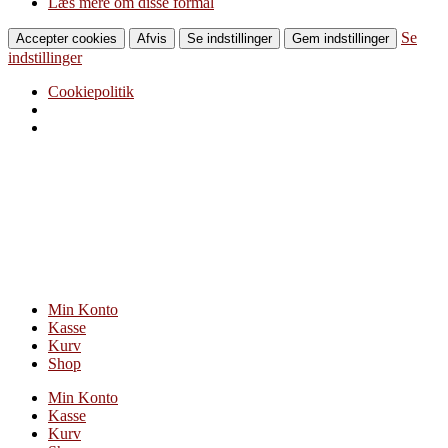
Læs mere om disse formål
Se
Accepter cookies
Afvis
Se indstillinger
Gem indstillinger
indstillinger
Cookiepolitik
Videre
til
indhold
Min Konto
Kasse
Kurv
Shop
Min Konto
Kasse
Kurv