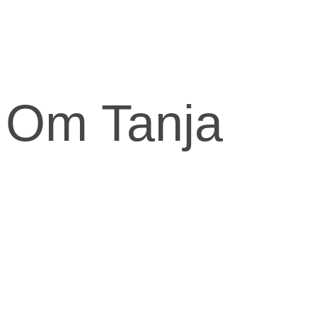
Om Tanja
Kernen og drivkraften i mit arbejde er at skabe et kraftfuld og
kærligt rum med fokus på vores urkraft og visdomsaspekt.
Når jeg arbejder med mennesker, fortæller jeg ofte om den anden
virkelighed, den indre virkelighed.
Den virkelighed livet udspringer fra og formes fra.
​Skal knuderne i dit liv løses og vikles ud, må du ind imellem tage fat
i din indre virkelighed for at finde svarene.