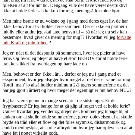
følelsen af alt for lidt tid. Dengang ville det have været destruktivt
ikke at holde ferie – ikke kun for mig, men også for mine børn.
Men mine børne er nu voksne og i gang med deres eget liv, de har
ikke behov for at vi holder ferie sammen. Der er ikke en partner i
mit liv eller andre jeg skal tage hensyn til – så når jeg nu selv kan
bestemme, hvad giver da mening for mig?? Hvordan vil jeg
forvalte
min Kraft og min frihed
?
Jeg er nået til det tidspunkt på sommeren, hvor jeg plejer at have
ferie. Og hvor jeg plejer at have et stort BEHOV for at holde ferie –
trække stikket fra hverdagen og bare lade op.
Men..behovet er der ikke i år… derfor er jeg nu i gang med et
eksperiment, hvor jeg afsøger hvor meget af det der er vane for mig
(fordi ‘man’ jo altså holder minimum 2-3 ugers sommerferie og det
har jeg gjort i årtier) og hvor meget der egentligt er mit behov NU..?
Jeg har været gennem mange scenarier de sidste uger. Er det
frygtbaseret? Er jeg bange for at gå glip af noget ved at holde ferie?
Uanset hvordan jeg vender og drejer det, kommer jeg tilbage til, at
tanken om at skulle holde sommerferie, giver oplevelsen af at skulle
bryde en tråd eller et flow og det føles arytmisk, disharmonisk og
endda meningsløst, at skulle afbryde nu hvor jeg har oplevelsen af at
have fat i noget virkelig godt.