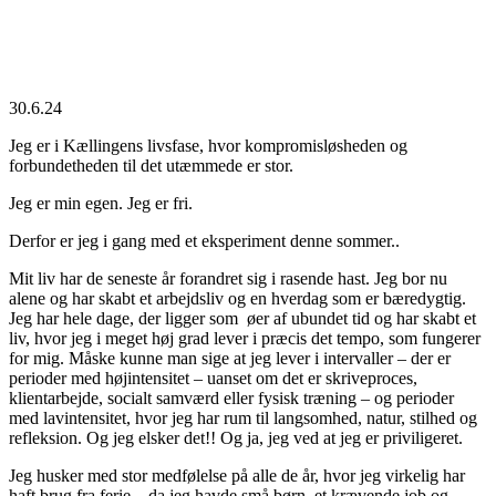
30.6.24
Jeg er i Kællingens livsfase, hvor kompromisløsheden og
forbundetheden til det utæmmede er stor.
Jeg er min egen. Jeg er fri.
Derfor er jeg i gang med et eksperiment denne sommer..
Mit liv har de seneste år forandret sig i rasende hast. Jeg bor nu
alene og har skabt et arbejdsliv og en hverdag som er bæredygtig.
Jeg har hele dage, der ligger som øer af ubundet tid og har skabt et
liv, hvor jeg i meget høj grad lever i præcis det tempo, som fungerer
for mig. Måske kunne man sige at jeg lever i intervaller – der er
perioder med højintensitet – uanset om det er skriveproces,
klientarbejde, socialt samværd eller fysisk træning – og perioder
med lavintensitet, hvor jeg har rum til langsomhed, natur, stilhed og
refleksion. Og jeg elsker det!! Og ja, jeg ved at jeg er priviligeret.
Jeg husker med stor medfølelse på alle de år, hvor jeg virkelig har
haft brug fra ferie – da jeg havde små børn, et krævende job og