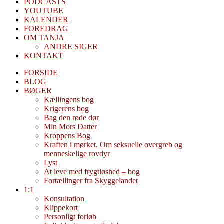
PODCASTS
YOUTUBE
KALENDER
FOREDRAG
OM TANJA
ANDRE SIGER
KONTAKT
FORSIDE
BLOG
BØGER
Kællingens bog
Krigerens bog
Bag den røde dør
Min Mors Datter
Kroppens Bog
Kraften i mørket. Om seksuelle overgreb og
menneskelige rovdyr
Lyst
At leve med frygtløshed – bog
Fortællinger fra Skyggelandet
1:1
Konsultation
Klippekort
Personligt forløb