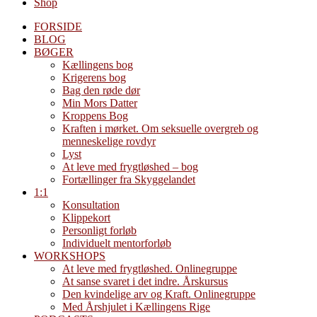
Shop
FORSIDE
BLOG
BØGER
Kællingens bog
Krigerens bog
Bag den røde dør
Min Mors Datter
Kroppens Bog
Kraften i mørket. Om seksuelle overgreb og
menneskelige rovdyr
Lyst
At leve med frygtløshed – bog
Fortællinger fra Skyggelandet
1:1
Konsultation
Klippekort
Personligt forløb
Individuelt mentorforløb
WORKSHOPS
At leve med frygtløshed. Onlinegruppe
At sanse svaret i det indre. Årskursus
Den kvindelige arv og Kraft. Onlinegruppe
Med Årshjulet i Kællingens Rige