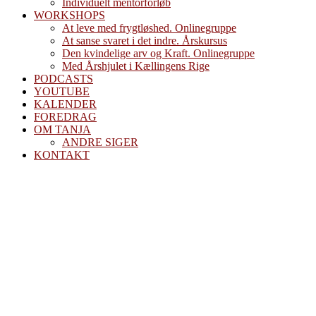
Individuelt mentorforløb
WORKSHOPS
At leve med frygtløshed. Onlinegruppe
At sanse svaret i det indre. Årskursus
Den kvindelige arv og Kraft. Onlinegruppe
Med Årshjulet i Kællingens Rige
PODCASTS
YOUTUBE
KALENDER
FOREDRAG
OM TANJA
ANDRE SIGER
KONTAKT
Eksperimentel
sommer