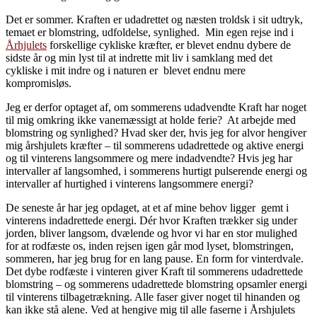
Det er sommer. Kraften er udadrettet og næsten troldsk i sit udtryk,
temaet er blomstring, udfoldelse, synlighed. Min egen rejse ind i
Århjulets
forskellige cykliske kræfter, er blevet endnu dybere de
sidste år og min lyst til at indrette mit liv i samklang med det
cykliske i mit indre og i naturen er blevet endnu mere
kompromisløs.
Jeg er derfor optaget af, om sommerens udadvendte Kraft har noget
til mig omkring ikke vanemæssigt at holde ferie? At arbejde med
blomstring og synlighed? Hvad sker der, hvis jeg for alvor hengiver
mig årshjulets kræfter – til sommerens udadrettede og aktive energi
og til vinterens langsommere og mere indadvendte? Hvis jeg har
intervaller af langsomhed, i sommerens hurtigt pulserende energi og
intervaller af hurtighed i vinterens langsommere energi?
De seneste år har jeg opdaget, at et af mine behov ligger gemt i
vinterens indadrettede energi. Dér hvor Kraften trækker sig under
jorden, bliver langsom, dvælende og hvor vi har en stor mulighed
for at rodfæste os, inden rejsen igen går mod lyset, blomstringen,
sommeren, har jeg brug for en lang pause. En form for vinterdvale.
Det dybe rodfæste i vinteren giver Kraft til sommerens udadrettede
blomstring – og sommerens udadrettede blomstring opsamler energi
til vinterens tilbagetrækning. Alle faser giver noget til hinanden og
kan ikke stå alene. Ved at hengive mig til alle faserne i Årshjulets