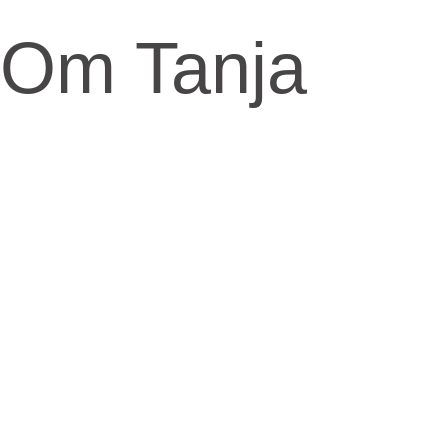
Om Tanja
Kernen og drivkraften i mit arbejde er at skabe et kraftfuld
og kærligt rum med fokus på vores urkraft og
visdomsaspekt.
Når jeg arbejder med mennesker, fortæller jeg ofte om
den anden virkelighed, den indre virkelighed.
Den virkelighed livet udspringer fra og formes fra.
​Skal knuderne i dit liv løses og vikles ud, må du ind
imellem tage fat i din indre virkelighed for at finde
svarene.