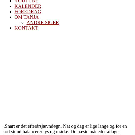
YOUTUBE
KALENDER
FOREDRAG
OM TANJA
ANDRE SIGER
KONTAKT
Efterårsjævn
og valg
..Snart er det efterårsjævndøgn. Nat og dag er lige lange og for en
kort stund balancerer lys og mørke. De næste måneder aftager