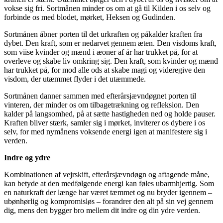
vokse sig fri. Sortmånen minder os om at gå til Kilden i os selv og
forbinde os med blodet, mørket, Heksen og Gudinden.
Sortmånen åbner porten til det urkraften og påkalder kraften fra
dybet. Den kraft, som er nedarvet gennem æten. Den visdoms kraft,
som viise kvinder og mænd i æoner af år har trukket på, for at
overleve og skabe liv omkring sig. Den kraft, som kvinder og mænd
har trukket på, for mod alle ods at skabe magi og videregive den
visdom, der utæmmet flyder i det utæmmede.
Sortmånen danner sammen med efterårsjævndøgnet porten til
vinteren, der minder os om tilbagetrækning og refleksion. Den
kalder på langsomhed, på at sætte hastigheden ned og holde pauser.
Kraften bliver stærk, samler sig i mørket, inviterer os dybere i os
selv, for med nymånens voksende energi igen at manifestere sig i
verden.
Indre og ydre
Kombinationen af vejrskift, efterårsjævndøgn og aftagende måne,
kan betyde at den medfølgende energi kan føles ubarmhjertig. Som
en naturkraft der længe har været tæmmet og nu bryder igennem –
ubønhørlig og kompromisløs – forandrer den alt på sin vej gennem
dig, mens den bygger bro mellem dit indre og din ydre verden.