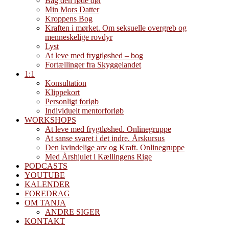
Bag den røde dør
Min Mors Datter
Kroppens Bog
Kraften i mørket. Om seksuelle overgreb og
menneskelige rovdyr
Lyst
At leve med frygtløshed – bog
Fortællinger fra Skyggelandet
1:1
Konsultation
Klippekort
Personligt forløb
Individuelt mentorforløb
WORKSHOPS
At leve med frygtløshed. Onlinegruppe
At sanse svaret i det indre. Årskursus
Den kvindelige arv og Kraft. Onlinegruppe
Med Årshjulet i Kællingens Rige
PODCASTS
YOUTUBE
KALENDER
FOREDRAG
OM TANJA
ANDRE SIGER
KONTAKT