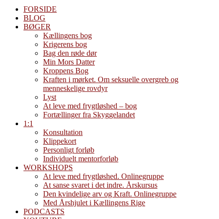
FORSIDE
BLOG
BØGER
Kællingens bog
Krigerens bog
Bag den røde dør
Min Mors Datter
Kroppens Bog
Kraften i mørket. Om seksuelle overgreb og
menneskelige rovdyr
Lyst
At leve med frygtløshed – bog
Fortællinger fra Skyggelandet
1:1
Konsultation
Klippekort
Personligt forløb
Individuelt mentorforløb
WORKSHOPS
At leve med frygtløshed. Onlinegruppe
At sanse svaret i det indre. Årskursus
Den kvindelige arv og Kraft. Onlinegruppe
Med Årshjulet i Kællingens Rige
PODCASTS