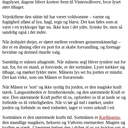
dagslyset, dagene bliver kortere frem til Vintersolhverv, hvor lyset
atter tiltager.
Vejrskiftene den sidste tid har været voldsomme – varme og
fugtighed afløst af lyn, hagl, regn og blæst. Det kan føles som at
være i en trykkoger lige nu. Ikke kun i det ydre, fysiske liv, men så
sandelig også i det indre.
Når årshjulet drejer, er sløret mellem verdener gennemskinneligt –
der er en åbning eller en port for at skabe forvandling, og foretage
bevidste og dermed rituelle valg.
Samtidig er månen aftagende. Når månens segl bliver tyndere nat for
nat, for, for en stund, at forsvinde, er det sortmåne. Lyset trækker sig
tilbage, og mørket fylder mere. Månens lys set fra jorden er mindst.
Det kan virke, som om Månen er fraværende.
Når Månen er ’sort’ og ikke synlig fra jorden, er den magiske kraft
stærk. Langsomheden er fremherskende, og den utæmmede Kraft er
stor. Den utæmmede Kraft puffer til os, opfordrer os til at turde se og
forholde os til virkeligheden. Når vi tør gå ind i mørket, under
jorden og forbinde os med rodnettet, tager vi vores urkraft i ed.
Sortmånen er den utæmmede krafts tid. Sortmånen er
Kællingens
,
den mandlige magikers, heksens og Vølvens enemærker. Magien og
kraften er stærk. Utæmmet bølger den i dybet af os og hvisker om at