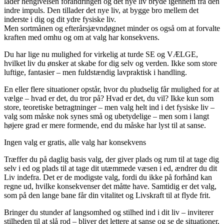
lader hengivelsen forandringen og det nye liv bryde igennem fra den
indre impuls. Den tillader det nye liv, at bygge bro mellem det
inderste i dig og dit ydre fysiske liv.
Men sortmånen og efterårsjævndøgnet minder os også om at forvalte
kraften med omhu og om at valg har konsekvens.
Du har lige nu mulighed for virkelig at turde SE og VÆLGE,
hvilket liv du ønsker at skabe for dig selv og verden. Ikke som store
luftige, fantasier – men fuldstændig lavpraktisk i handling.
En eller flere situationer opstår, hvor du pludselig får mulighed for at
vælge – hvad er det, du tror på? Hvad er det, du vil? Ikke kun som
store, teoretiske betragtninger – men valg helt ind i det fysiske liv –
valg som måske nok synes små og ubetydelige – men som i langt
højere grad er mere formende, end du måske har lyst til at sanse.
Ingen valg er gratis, alle valg har konsekvens
Træffer du på daglig basis valg, der giver plads og rum til at tage dig
selv i ed og plads til at tage dit utæmmede væsen i ed, ændrer du dit
Liv indefra. Det er de modigste valg, fordi du ikke på forhånd kan
regne ud, hvilke konsekvenser det måtte have. Samtidig er det valg,
som på den lange bane får din vitalitet og Livskraft til at flyde frit.
Bringer du stunder af langsomhed og stilhed ind i dit liv – inviterer
stilheden til at slå rod – bliver det lettere at sanse og se de situationer,