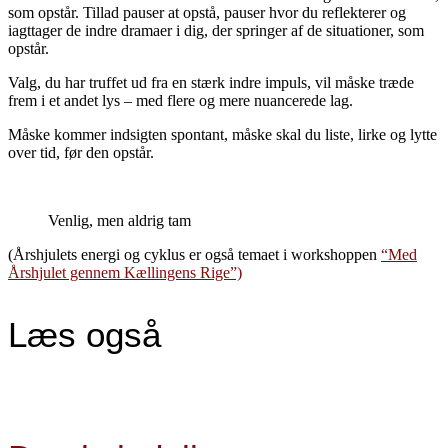
som opstår. Tillad pauser at opstå, pauser hvor du reflekterer og
iagttager de indre dramaer i dig, der springer af de situationer, som
opstår.
Valg, du har truffet ud fra en stærk indre impuls, vil måske træde
frem i et andet lys – med flere og mere nuancerede lag.
Måske kommer indsigten spontant, måske skal du liste, lirke og lytte
over tid, før den opstår.
Venlig, men aldrig tam
(Årshjulets energi og cyklus er også temaet i workshoppen
“Med
Årshjulet gennem Kællingens Rige”)
Læs også