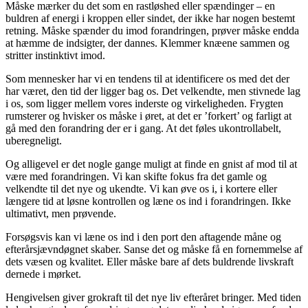
Måske mærker du det som en rastløshed eller spændinger – en
buldren af energi i kroppen eller sindet, der ikke har nogen bestemt
retning. Måske spænder du imod forandringen, prøver måske endda
at hæmme de indsigter, der dannes. Klemmer knæene sammen og
stritter instinktivt imod.
Som mennesker har vi en tendens til at identificere os med det der
har været, den tid der ligger bag os. Det velkendte, men stivnede lag
i os, som ligger mellem vores inderste og virkeligheden. Frygten
rumsterer og hvisker os måske i øret, at det er ’forkert’ og farligt at
gå med den forandring der er i gang. At det føles ukontrollabelt,
uberegneligt.
Og alligevel er det nogle gange muligt at finde en gnist af mod til at
være med forandringen. Vi kan skifte fokus fra det gamle og
velkendte til det nye og ukendte. Vi kan øve os i, i kortere eller
længere tid at løsne kontrollen og læne os ind i forandringen. Ikke
ultimativt, men prøvende.
Forsøgsvis kan vi læne os ind i den port den aftagende måne og
efterårsjævndøgnet skaber. Sanse det og måske få en fornemmelse af
dets væsen og kvalitet. Eller måske bare af dets buldrende livskraft
dernede i mørket.
Hengivelsen giver grokraft til det nye liv efteråret bringer. Med tiden