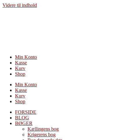
Videre til indhold
Min Konto
Kasse
Kurv
Shop
Min Konto
Kasse
Kurv
Shop
FORSIDE
BLOG
BØGER
Kællingens bog
Krigerens bog