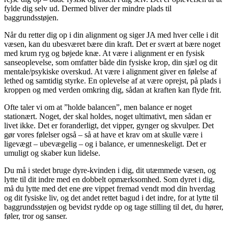
fylde dig selv ud. Dermed bliver der mindre plads til
baggrundsstøjen.
Når du retter dig op i din alignment og siger JA med hver celle i dit
væsen, kan du ubesværet bære din kraft. Det er svært at bære noget
med krum ryg og bøjede knæ. At være i alignment er en fysisk
sanseoplevelse, som omfatter både din fysiske krop, din sjæl og dit
mentale/psykiske overskud. At være i alignment giver en følelse af
lethed og samtidig styrke. En oplevelse af at være oprejst, på plads i
kroppen og med verden omkring dig, sådan at kraften kan flyde frit.
Ofte taler vi om at ”holde balancen”, men balance er noget
stationært. Noget, der skal holdes, noget ultimativt, men sådan er
livet ikke. Det er foranderligt, det vipper, gynger og skvulper. Det
gør vores følelser også – så at have et krav om at skulle være i
ligevægt – ubevægelig – og i balance, er umenneskeligt. Det er
umuligt og skaber kun lidelse.
Du må i stedet bruge dyre-kvinden i dig, dit utæmmede væsen, og
lytte til dit indre med en dobbelt opmærksomhed. Som dyret i dig,
må du lytte med det ene øre vippet fremad vendt mod din hverdag
og dit fysiske liv, og det andet rettet bagud i det indre, for at lytte til
baggrundsstøjen og bevidst rydde op og tage stilling til det, du hører,
føler, tror og sanser.