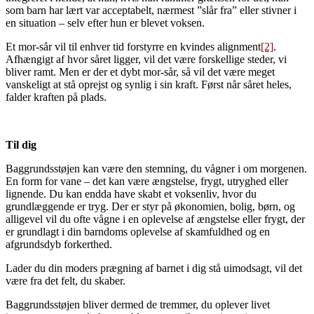
som barn har lært var acceptabelt, nærmest ”slår fra” eller stivner i
en situation – selv efter hun er blevet voksen.
Et mor-sår vil til enhver tid forstyrre en kvindes alignment
[2]
.
Afhængigt af hvor såret ligger, vil det være forskellige steder, vi
bliver ramt. Men er der et dybt mor-sår, så vil det være meget
vanskeligt at stå oprejst og synlig i sin kraft. Først når såret heles,
falder kraften på plads.
Til dig
Baggrundsstøjen kan være den stemning, du vågner i om morgenen.
En form for vane – det kan være ængstelse, frygt, utryghed eller
lignende. Du kan endda have skabt et voksenliv, hvor du
grundlæggende er tryg. Der er styr på økonomien, bolig, børn, og
alligevel vil du ofte vågne i en oplevelse af ængstelse eller frygt, der
er grundlagt i din barndoms oplevelse af skamfuldhed og en
afgrundsdyb forkerthed.
Lader du din moders prægning af barnet i dig stå uimodsagt, vil det
være fra det felt, du skaber.
Baggrundsstøjen bliver dermed de tremmer, du oplever livet