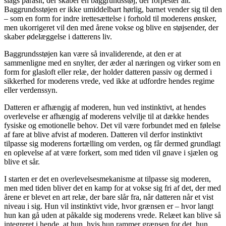
slags parasit, der skaber en baggrundsstøj, der forpester alt.
Baggrundsstøjen er ikke umiddelbart hørlig, barnet vender sig til den
– som en form for indre irettesættelse i forhold til moderens ønsker,
men ukorrigeret vil den med årene vokse og blive en støjsender, der
skaber ødelæggelse i datterens liv.
Baggrundsstøjen kan være så invaliderende, at den er at
sammenligne med en snylter, der æder al næringen og virker som en
form for glasloft eller relæ, der holder datteren passiv og dermed i
sikkerhed for moderens vrede, ved ikke at udfordre hendes regime
eller verdenssyn.
Datteren er afhængig af moderen, hun ved instinktivt, at hendes
overlevelse er afhængig af moderens velvilje til at dække hendes
fysiske og emotionelle behov. Det vil være forbundet med en følelse
af fare at blive afvist af moderen. Datteren vil derfor instinktivt
tilpasse sig moderens fortælling om verden, og får dermed grundlagt
en oplevelse af at være forkert, som med tiden vil gnave i sjælen og
blive et sår.
I starten er det en overlevelsesmekanisme at tilpasse sig moderen,
men med tiden bliver det en kamp for at vokse sig fri af det, der med
årene er blevet en art relæ, der bare slår fra, når datteren når et vist
niveau i sig. Hun vil instinktivt vide, hvor grænsen er – hvor langt
hun kan gå uden at påkalde sig moderens vrede. Relæet kan blive så
integreret i hende, at hun, hvis hun rammer grænsen for det, hun