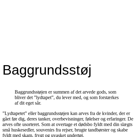
Baggrundsstøj
Baggrundsstøj
Baggrundsstøjen er summen af det arvede gods, som
bliver det ”lydtapet”, du lever med, og som forstærkes
af dit eget sår.
”Lydtapetet” eller baggrundsstøjen kan arves fra de kvinder, der er
gået før dig, deres tanker, overbevisninger, følelser og erfaringer. De
arves ofte usorteret. Som at overtage et dødsbo fyldt med din slægts
små huskesedler, souvenirs fra rejser, brugte tandbørster og skabe
fyldt med skam, frygt og uvasket undertøj.