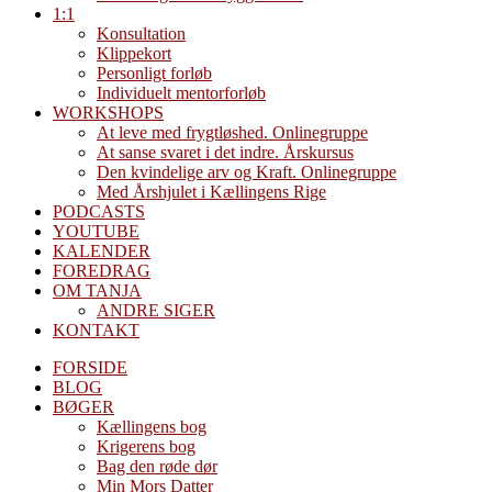
1:1
Konsultation
Klippekort
Personligt forløb
Individuelt mentorforløb
WORKSHOPS
At leve med frygtløshed. Onlinegruppe
At sanse svaret i det indre. Årskursus
Den kvindelige arv og Kraft. Onlinegruppe
Med Årshjulet i Kællingens Rige
PODCASTS
YOUTUBE
KALENDER
FOREDRAG
OM TANJA
ANDRE SIGER
KONTAKT
FORSIDE
BLOG
BØGER
Kællingens bog
Krigerens bog
Bag den røde dør
Min Mors Datter