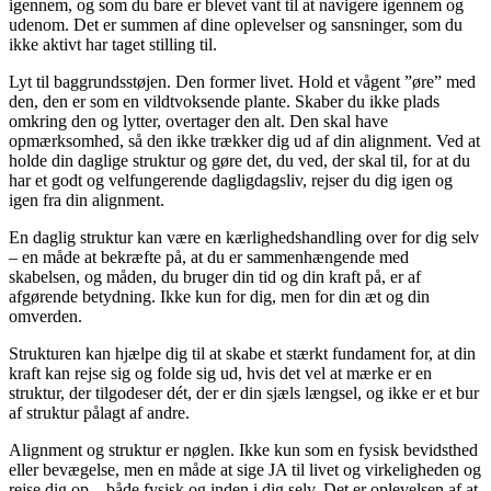
igennem, og som du bare er blevet vant til at navigere igennem og
udenom. Det er summen af dine oplevelser og sansninger, som du
ikke aktivt har taget stilling til.
Lyt til baggrundsstøjen. Den former livet. Hold et vågent ”øre” med
den, den er som en vildtvoksende plante. Skaber du ikke plads
omkring den og lytter, overtager den alt. Den skal have
opmærksomhed, så den ikke trækker dig ud af din alignment. Ved at
holde din daglige struktur og gøre det, du ved, der skal til, for at du
har et godt og velfungerende dagligdagsliv, rejser du dig igen og
igen fra din alignment.
En daglig struktur kan være en kærlighedshandling over for dig selv
– en måde at bekræfte på, at du er sammenhængende med
skabelsen, og måden, du bruger din tid og din kraft på, er af
afgørende betydning. Ikke kun for dig, men for din æt og din
omverden.
Strukturen kan hjælpe dig til at skabe et stærkt fundament for, at din
kraft kan rejse sig og folde sig ud, hvis det vel at mærke er en
struktur, der tilgodeser dét, der er din sjæls længsel, og ikke er et bur
af struktur pålagt af andre.
Alignment og struktur er nøglen. Ikke kun som en fysisk bevidsthed
eller bevægelse, men en måde at sige JA til livet og virkeligheden og
rejse dig op – både fysisk og inden i dig selv. Det er oplevelsen af at