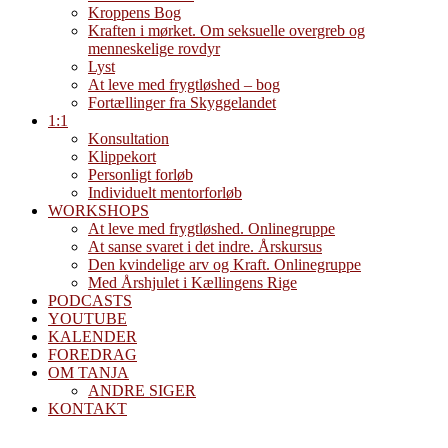
Kroppens Bog
Kraften i mørket. Om seksuelle overgreb og
menneskelige rovdyr
Lyst
At leve med frygtløshed – bog
Fortællinger fra Skyggelandet
1:1
Konsultation
Klippekort
Personligt forløb
Individuelt mentorforløb
WORKSHOPS
At leve med frygtløshed. Onlinegruppe
At sanse svaret i det indre. Årskursus
Den kvindelige arv og Kraft. Onlinegruppe
Med Årshjulet i Kællingens Rige
PODCASTS
YOUTUBE
KALENDER
FOREDRAG
OM TANJA
ANDRE SIGER
KONTAKT