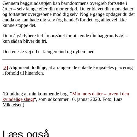
Gennem baggrundsstøjen kan barndommens overgreb fortsætte i
årtier – selv længe efter din mor er død. Du er blevet din mors datter
og fortsætter overgrebene mod dig selv. Nogle gange opdager du det
endda og kan hade dig selv (og hende!) for det, og alligevel ikke
kunne stoppe det.
Du må gå dybere ind i mor-såret for at kende din baggrundsstøj –
kun sådan bliver du fri.
Den eneste vej ud er længere ind og dybere ned.
[2]
Alignment: lodlinje, at arrangere de enkelte kropsdeles placering
i forhold til hinanden.
(Et uddrag af min kommende bog. “
Min mors datter – arven i den
kvindelige slægt
“, som udkommer 10. januar 2020. Foto: Lars
Mikkelsen)
Læs også