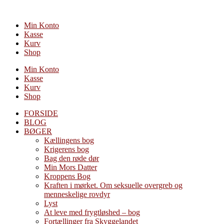
Videre
til
Min Konto
indhold
Kasse
Kurv
Shop
Min Konto
Kasse
Kurv
Shop
FORSIDE
BLOG
BØGER
Kællingens bog
Krigerens bog
Bag den røde dør
Min Mors Datter
Kroppens Bog
Kraften i mørket. Om seksuelle overgreb og
menneskelige rovdyr
Lyst
At leve med frygtløshed – bog
Fortællinger fra Skyggelandet