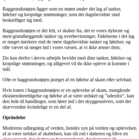
Baggrundsstøjen ligger som en strøm
under
det lag af tanker,
følelser og kropslige strømninger, som det dagsbevidste sind
beskæftiger sig med.
Baggrundsstøjen er det felt, vi skaber fra, det er vores dybeste og
mest grundlæggende tanker og overbevisninger. Følelserne i det lag
er meget stærkere end de mere dagsbevidste tanker og følelser, og
ofte vævet så meget ind i vores væsen, at vi ikke ænser dem.
Du kan derfor i årevis arbejde bevidst med dine tanker, følelser og
kropslige strømninger, og alligevel vil du ikke opleve at komme i
mål.
Ofte er baggrundsstøjen præget af en følelse af skam eller selvhad.
Hvis tonen i baggrundsstøjen er en oplevelse af skam, manglende
eksistensberettigelse og følelse af at være uelsket og ”udenfor”, kan
den lede til handlinger, som fører ind i det skyggeunivers, som det
skævvredne kvindelige er en del af.
Oprindelse
Moderens udlægning af verden, hendes syn på verden og oplevelsen
af at være uelsket af skabelsen, kan slå rod i datteren og blive en