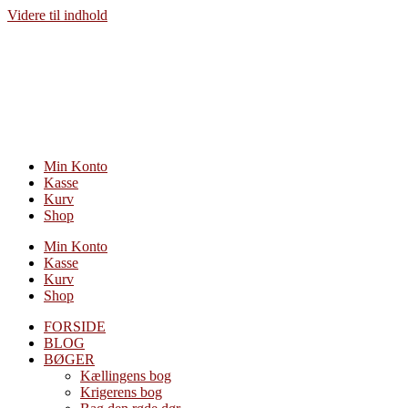
Videre til indhold
Min Konto
Kasse
Kurv
Shop
Min Konto
Kasse
Kurv
Shop
FORSIDE
BLOG
BØGER
Kællingens bog
Krigerens bog