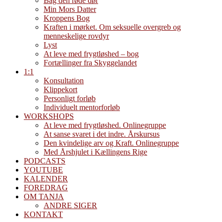
Bag den røde dør
Min Mors Datter
Kroppens Bog
Kraften i mørket. Om seksuelle overgreb og
menneskelige rovdyr
Lyst
At leve med frygtløshed – bog
Fortællinger fra Skyggelandet
1:1
Konsultation
Klippekort
Personligt forløb
Individuelt mentorforløb
WORKSHOPS
At leve med frygtløshed. Onlinegruppe
At sanse svaret i det indre. Årskursus
Den kvindelige arv og Kraft. Onlinegruppe
Med Årshjulet i Kællingens Rige
PODCASTS
YOUTUBE
KALENDER
FOREDRAG
OM TANJA
ANDRE SIGER
KONTAKT