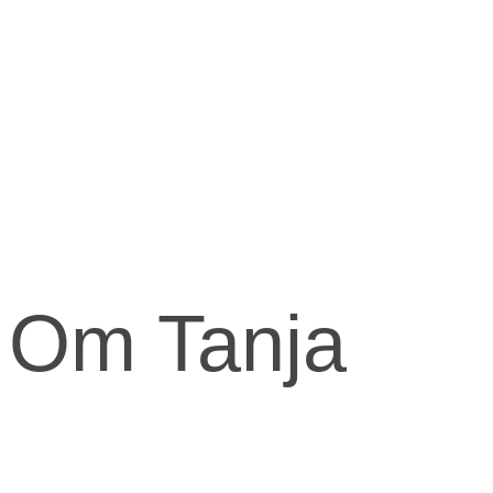
Om Tanja
Kernen og drivkraften i mit arbejde er at skabe et kraftfuld og
kærligt rum med fokus på vores urkraft og visdomsaspekt.