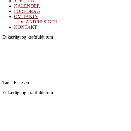
YOUTUBE
KALENDER
FOREDRAG
OM TANJA
ANDRE SIGER
KONTAKT
Et kærligt og kraftfuldt rum
Kernen og drivkraften i mit arbejde er at skabe et kraftfuld og
kærligt rum med fokus på vores urkraft og visdomsaspekt.
Når jeg arbejder med mennesker, fortæller jeg ofte om den anden
virkelighed, den indre virkelighed. Den virkelighed livet udspringer
fra og formes fra.
Tanja Eskesen
Et kærligt og kraftfuldt rum
Kernen og drivkraften i mit arbejde er at skabe et kraftfuld og
kærligt rum med fokus på vores urkraft og visdomsaspekt.
Når jeg arbejder med mennesker, fortæller jeg ofte om den anden
virkelighed, den indre virkelighed. Den virkelighed livet udspringer
fra og formes fra.