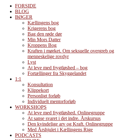
FORSIDE
BLOG
BØGER
Kællingens bog
Krigerens bog
Bag den røde dør
Min Mors Datter
Kroppens Bog
Kraften i mørket. Om seksuelle overgreb og
menneskelige rovdyr
Lyst
At leve med frygtløshed – bog
Fortællinger fra Skyggelandet
1:1
Konsultation
Klippekort
Personligt forløb
Individuelt mentorforløb
WORKSHOPS
At leve med frygtløshed. Onlinegruppe
At sanse svaret i det indre. Årskursus
Den kvindelige arv og Kraft. Onlinegruppe
Med Årshjulet i Kællingens Rige
PODCASTS