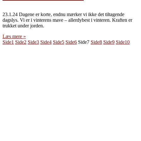
23.1.24 Dagene er korte, endnu mærker vi ikke det tiltagende
dagslys. Vi er i vinterens mave – allerdybest i vinteren. Kraften er
trukket under jorden.
Læs mere »
Side
1
Side
2
Side
3
Side
4
Side
5
Side
6
Side
7
Side
8
Side
9
Side
10