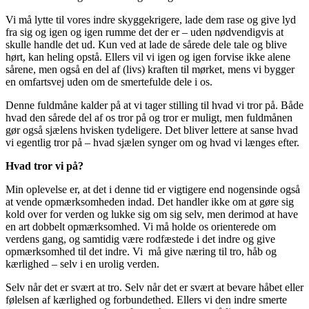
Vi må lytte til vores indre skyggekrigere, lade dem rase og give lyd
fra sig og igen og igen rumme det der er – uden nødvendigvis at
skulle handle det ud. Kun ved at lade de sårede dele tale og blive
hørt, kan heling opstå. Ellers vil vi igen og igen forvise ikke alene
sårene, men også en del af (livs) kraften til mørket, mens vi bygger
en omfartsvej uden om de smertefulde dele i os.
Denne fuldmåne kalder på at vi tager stilling til hvad vi tror på. Både
hvad den sårede del af os tror på og tror er muligt, men fuldmånen
gør også sjælens hvisken tydeligere. Det bliver lettere at sanse hvad
vi egentlig tror på – hvad sjælen synger om og hvad vi længes efter.
Hvad tror vi på?
Min oplevelse er, at det i denne tid er vigtigere end nogensinde også
at vende opmærksomheden indad. Det handler ikke om at gøre sig
kold over for verden og lukke sig om sig selv, men derimod at have
en art dobbelt opmærksomhed. Vi må holde os orienterede om
verdens gang, og samtidig være rodfæstede i det indre og give
opmærksomhed til det indre. Vi må give næring til tro, håb og
kærlighed – selv i en urolig verden.
Selv når det er svært at tro. Selv når det er svært at bevare håbet eller
følelsen af kærlighed og forbundethed. Ellers vi den indre smerte