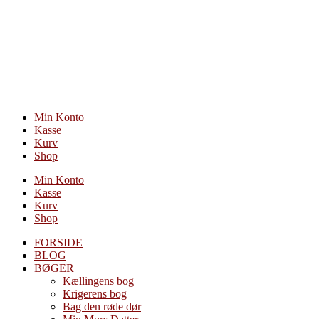
Videre
til
indhold
Min Konto
Kasse
Kurv
Shop
Min Konto
Kasse
Kurv
Shop
FORSIDE
BLOG
BØGER
Kællingens bog
Krigerens bog
Bag den røde dør