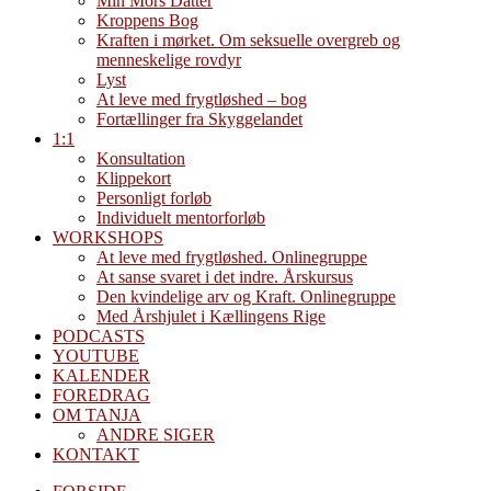
Min Mors Datter
Kroppens Bog
Kraften i mørket. Om seksuelle overgreb og
menneskelige rovdyr
Lyst
At leve med frygtløshed – bog
Fortællinger fra Skyggelandet
1:1
Konsultation
Klippekort
Personligt forløb
Individuelt mentorforløb
WORKSHOPS
At leve med frygtløshed. Onlinegruppe
At sanse svaret i det indre. Årskursus
Den kvindelige arv og Kraft. Onlinegruppe
Med Årshjulet i Kællingens Rige
PODCASTS
YOUTUBE
KALENDER
FOREDRAG
OM TANJA
ANDRE SIGER
KONTAKT