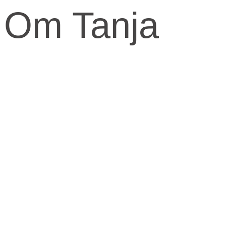
Om Tanja
Kernen og drivkraften i mit arbejde er at skabe et kraftfuld og
kærligt rum med fokus på vores urkraft og visdomsaspekt.
Når jeg arbejder med mennesker, fortæller jeg ofte om den anden
virkelighed, den indre virkelighed.
Den virkelighed livet udspringer fra og formes fra.
​Skal knuderne i dit liv løses og vikles ud, må du ind imellem tage fat
i din indre virkelighed for at finde svarene.