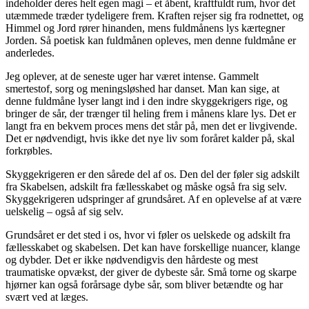
indeholder deres helt egen magi – et åbent, kraftfuldt rum, hvor det
utæmmede træder tydeligere frem. Kraften rejser sig fra rodnettet, og
Himmel og Jord rører hinanden, mens fuldmånens lys kærtegner
Jorden. Så poetisk kan fuldmånen opleves, men denne fuldmåne er
anderledes.
Jeg oplever, at de seneste uger har været intense. Gammelt
smertestof, sorg og meningsløshed har danset. Man kan sige, at
denne fuldmåne lyser langt ind i den indre skyggekrigers rige, og
bringer de sår, der trænger til heling frem i månens klare lys. Det er
langt fra en bekvem proces mens det står på, men det er livgivende.
Det er nødvendigt, hvis ikke det nye liv som foråret kalder på, skal
forkrøbles.
Skyggekrigeren er den sårede del af os. Den del der føler sig adskilt
fra Skabelsen, adskilt fra fællesskabet og måske også fra sig selv.
Skyggekrigeren udspringer af grundsåret. Af en oplevelse af at være
uelskelig – også af sig selv.
Grundsåret er det sted i os, hvor vi føler os uelskede og adskilt fra
fællesskabet og skabelsen. Det kan have forskellige nuancer, klange
og dybder. Det er ikke nødvendigvis den hårdeste og mest
traumatiske opvækst, der giver de dybeste sår. Små torne og skarpe
hjørner kan også forårsage dybe sår, som bliver betændte og har
svært ved at læges.