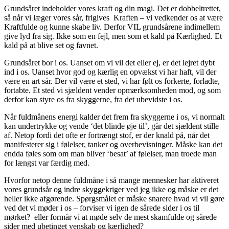
Grundsåret indeholder vores kraft og din magi. Det er dobbeltrettet,
så når vi læger vores sår, frigives Kraften – vi vedkender os at være
Kraftfulde og kunne skabe liv. Derfor VIL grundsårene indimellem
give lyd fra sig. Ikke som en fejl, men som et kald på Kærlighed. Et
kald på at blive set og favnet.
Grundsåret bor i os. Uanset om vi vil det eller ej, er det lejret dybt
ind i os. Uanset hvor god og kærlig en opvækst vi har haft, vil der
være en art sår. Der vil være et sted, vi har følt os forkerte, forladte,
fortabte. Et sted vi sjældent vender opmærksomheden mod, og som
derfor kan styre os fra skyggerne, fra det ubevidste i os.
Når fuldmånens energi kalder det frem fra skyggerne i os, vi normalt
kan undertrykke og vende ‘det blinde øje til’, går det sjældent stille
af. Netop fordi det ofte er fortrængt stof, er der knald på, når det
manifesterer sig i følelser, tanker og overbevisninger. Måske kan det
endda føles som om man bliver ‘besat’ af følelser, man troede man
for længst var færdig med.
Hvorfor netop denne fuldmåne i så mange mennesker har aktiveret
vores grundsår og indre skyggekriger ved jeg ikke og måske er det
heller ikke afgørende. Spørgsmålet er måske snarere hvad vi vil gøre
ved det vi møder i os – forviser vi igen de sårede sider i os til
mørket? eller formår vi at møde selv de mest skamfulde og sårede
sider med ubetinget venskab og kærlighed?