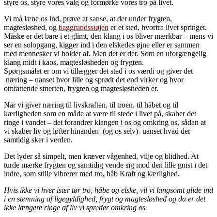
styre os, styre vores valg og formørke vores tro på livet.
Vi må læne os ind, prøve at sanse, at der under frygten,
magtesløshed, og
baggrundsstøjen
er et sted, hvorfra livet springer.
Måske er det bare i et glimt, den klang i os bliver mærkbar – mens vi
ser en solopgang, kigger ind i den elskedes øjne eller er sammen
med mennesker vi holder af. Men det er der. Som en uforgængelig
klang midt i kaos, magtesløsheden og frygten.
Spørgsmålet er om vi tillægger det sted i os værdi og giver det
næring – uanset hvor lille og sprødt det end virker og hvor
omfattende smerten, frygten og magtesløsheden er.
Når vi giver næring til livskraften, til troen, til håbet og til
kærligheden som en måde at være til stede i livet på, skaber det
ringe i vandet – det forandrer klangen i os og omkring os, sådan at
vi skaber liv og løfter hinanden (og os selv)- uanset hvad der
samtidig sker i verden.
Det lyder så simpelt, men kræver vågenhed, vilje og blidhed. At
turde mærke frygten og samtidig vende sig mod den lille gnist i det
indre, som stille vibrerer med tro, håb Kraft og kærlighed.
Hvis ikke vi hver især tør tro, håbe og elske, vil vi langsomt glide ind
i en stemning af ligegyldighed, frygt og magtesløshed og da er det
ikke længere ringe af liv vi spreder omkring os.