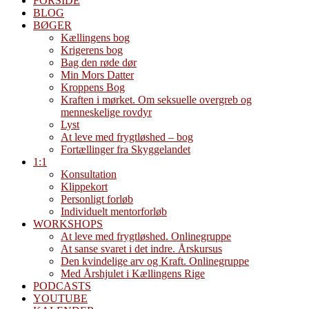
FORSIDE
BLOG
BØGER
Kællingens bog
Krigerens bog
Bag den røde dør
Min Mors Datter
Kroppens Bog
Kraften i mørket. Om seksuelle overgreb og
menneskelige rovdyr
Lyst
At leve med frygtløshed – bog
Fortællinger fra Skyggelandet
1:1
Konsultation
Klippekort
Personligt forløb
Individuelt mentorforløb
WORKSHOPS
At leve med frygtløshed. Onlinegruppe
At sanse svaret i det indre. Årskursus
Den kvindelige arv og Kraft. Onlinegruppe
Med Årshjulet i Kællingens Rige
PODCASTS
YOUTUBE