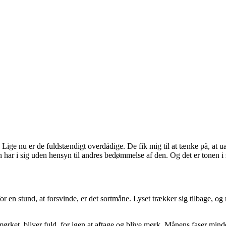
 at give slip på
ige nu er de fuldstændigt overdådige. De fik mig til at tænke på, at u
en har i sig uden hensyn til andres bedømmelse af den. Og det er tonen 
for en stund, at forsvinde, er det sortmåne. Lyset trækker sig tilbage, o
ørket, bliver fuld, for igen at aftage og blive mørk. Månens faser mind