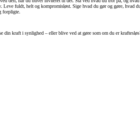
ed den, når du bliver inviteret til det. Stå ved hvad du tror på, og hvad
liv. Leve fuldt, helt og kompromisløst. Sige hvad du gør og gøre, hvad d
 forpligte.
se din kraft i synlighed – eller blive ved at gøre som om du er kraftesløs