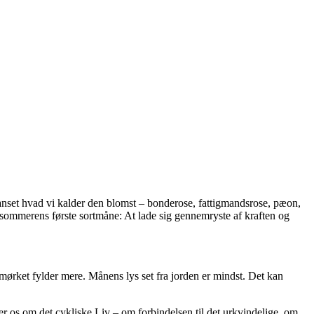
 at underspille
anset hvad vi kalder den blomst – bonderose, fattigmandsrose, pæon,
i sommerens første sortmåne: At lade sig gennemryste af kraften og
g mørket fylder mere. Månens lys set fra jorden er mindst. Det kan
er os om det cykliske Liv – om forbindelsen til det urkvindelige, om