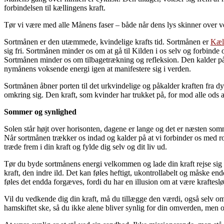
forbindelsen til kællingens kraft.
Tør vi være med alle Månens faser – både når dens lys skinner over ver
Sortmånen er den utæmmede, kvindelige krafts tid. Sortmånen er
Kæl
sig fri. Sortmånen minder os om at gå til Kilden i os selv og forbin
Sortmånen minder os om tilbagetrækning og refleksion. Den kalder på l
nymånens voksende energi igen at manifestere sig i verden.
Sortmånen åbner porten til det urkvindelige og påkalder kraften fra d
omkring sig. Den kraft, som kvinder har trukket på, for mod alle ods 
Sommer og synlighed
Solen står højt over horisonten, dagene er lange og det er næsten so
Når sortmånen trækker os indad og kalder på at vi forbinder os med ro
træde frem i din kraft og fylde dig selv og dit liv ud.
Tør du byde sortmånens energi velkommen og lade din kraft rejse sig
kraft, den indre ild. Det kan føles heftigt, ukontrollabelt og måske en
føles det endda forgæves, fordi du har en illusion om at være krafteslø
Vil du vedkende dig din kraft, må du tillægge den værdi, også selv om
hamskiftet ske, så du ikke alene bliver synlig for din omverden, men 