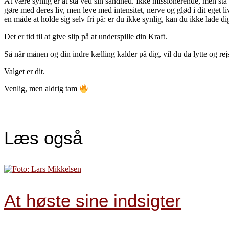
At være synlig er at stå ved sin sandhed. Ikke missionerende, men stå v
gøre med deres liv, men leve med intensitet, nerve og glød i dit eget 
en måde at holde sig selv fri på: er du ikke synlig, kan du ikke lade dig
Det er tid til at give slip på at underspille din Kraft.
Så når månen og din indre kælling kalder på dig, vil du da lytte og rej
Valget er dit.
Venlig, men aldrig tam
Læs også
At høste sine indsigter