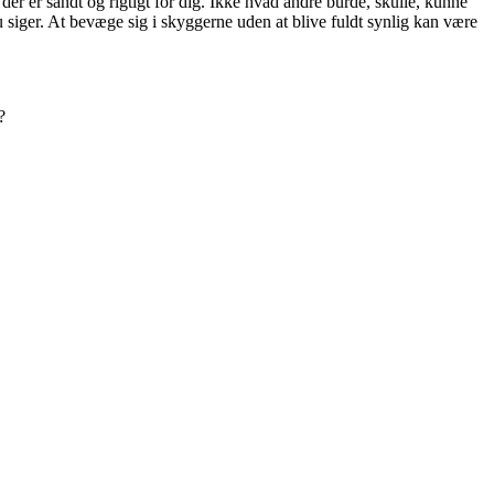
 der er sandt og rigtigt for dig. Ikke hvad andre burde, skulle, kunne
u siger. At bevæge sig i skyggerne uden at blive fuldt synlig kan være
?