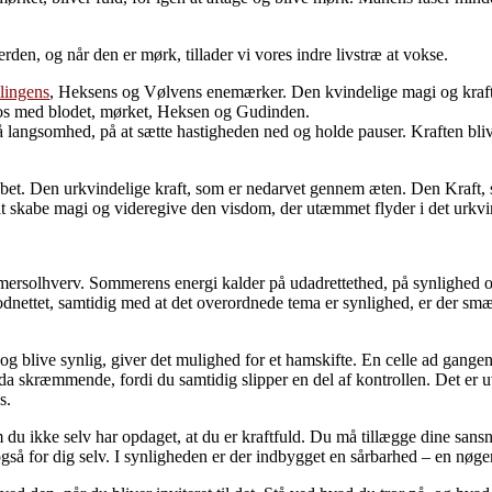
den, og når den er mørk, tillader vi vores indre livstræ at vokse.
lingens
, Heksens og Vølvens enemærker. Den kvindelige magi og kraft 
de os med blodet, mørket, Heksen og Gudinden.
angsomhed, på at sætte hastigheden ned og holde pauser. Kraften bliver 
ybet. Den urkvindelige kraft, som er nedarvet gennem æten. Den Kraft, s
at skabe magi og videregive den visdom, der utæmmet flyder i det urkvi
mmersolhverv. Sommerens energi kalder på udadrettethed, på synlighed 
dnettet, samtidig med at det overordnede tema er synlighed, er der smæk
 og blive synlig, giver det mulighed for et hamskifte. En celle ad ga
dda skræmmende, fordi du samtidig slipper en del af kontrollen. Det er u
s.
 du ikke selv har opdaget, at du er kraftfuld. Du må tillægge dine sansn
også for dig selv. I synligheden er der indbygget en sårbarhed – en nøg