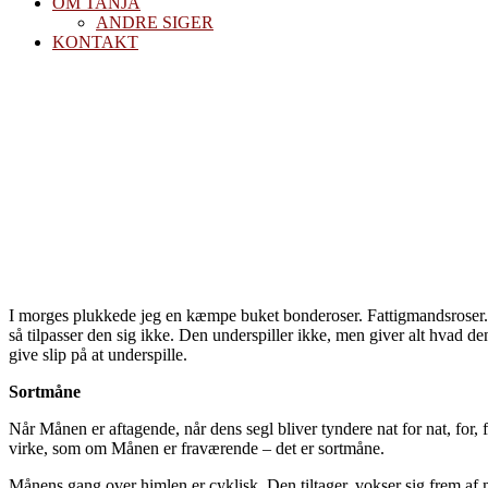
OM TANJA
ANDRE SIGER
KONTAKT
Om sortmåne og
I morges plukkede jeg en kæmpe buket bonderoser. Fattigmandsroser. L
så tilpasser den sig ikke. Den underspiller ikke, men giver alt hvad d
give slip på at underspille.
Sortmåne
Når Månen er aftagende, når dens segl bliver tyndere nat for nat, for, 
virke, som om Månen er fraværende – det er sortmåne.
Månens gang over himlen er cyklisk. Den tiltager, vokser sig frem af m