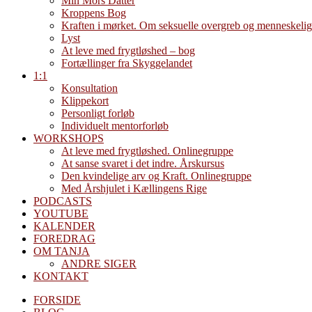
Min Mors Datter
Kroppens Bog
Kraften i mørket. Om seksuelle overgreb og menneskelig
Lyst
At leve med frygtløshed – bog
Fortællinger fra Skyggelandet
1:1
Konsultation
Klippekort
Personligt forløb
Individuelt mentorforløb
WORKSHOPS
At leve med frygtløshed. Onlinegruppe
At sanse svaret i det indre. Årskursus
Den kvindelige arv og Kraft. Onlinegruppe
Med Årshjulet i Kællingens Rige
PODCASTS
YOUTUBE
KALENDER
FOREDRAG
OM TANJA
ANDRE SIGER
KONTAKT
FORSIDE