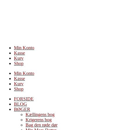
Videre
til
indhold
Min Konto
Kasse
Kurv
Shop
Min Konto
Kasse
Kurv
Shop
FORSIDE
BLOG
BØGER
Kællingens bog
Krigerens bog
Bag den røde dør