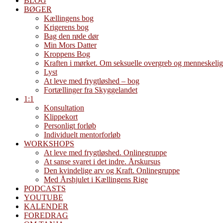
BLOG
BØGER
Kællingens bog
Krigerens bog
Bag den røde dør
Min Mors Datter
Kroppens Bog
Kraften i mørket. Om seksuelle overgreb og menneskelig
Lyst
At leve med frygtløshed – bog
Fortællinger fra Skyggelandet
1:1
Konsultation
Klippekort
Personligt forløb
Individuelt mentorforløb
WORKSHOPS
At leve med frygtløshed. Onlinegruppe
At sanse svaret i det indre. Årskursus
Den kvindelige arv og Kraft. Onlinegruppe
Med Årshjulet i Kællingens Rige
PODCASTS
YOUTUBE
KALENDER
FOREDRAG