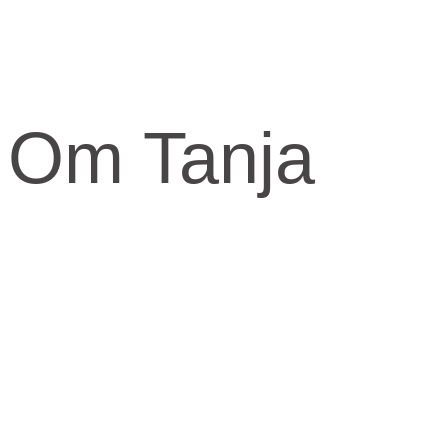
Om Tanja
Kernen og drivkraften i mit arbejde er at skabe et kraftfuld og
kærligt rum med fokus på vores urkraft og visdomsaspekt.
Når jeg arbejder med mennesker, fortæller jeg ofte om den anden
virkelighed, den indre virkelighed.
Den virkelighed livet udspringer fra og formes fra.
​Skal knuderne i dit liv løses og vikles ud, må du ind imellem tage fat
i din indre virkelighed for at finde svarene.