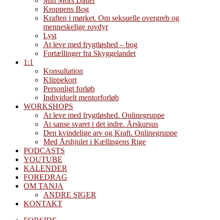
Min Mors Datter
Kroppens Bog
Kraften i mørket. Om seksuelle overgreb og
menneskelige rovdyr
Lyst
At leve med frygtløshed – bog
Fortællinger fra Skyggelandet
1:1
Konsultation
Klippekort
Personligt forløb
Individuelt mentorforløb
WORKSHOPS
At leve med frygtløshed. Onlinegruppe
At sanse svaret i det indre. Årskursus
Den kvindelige arv og Kraft. Onlinegruppe
Med Årshjulet i Kællingens Rige
PODCASTS
YOUTUBE
KALENDER
FOREDRAG
OM TANJA
ANDRE SIGER
KONTAKT