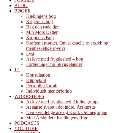
FORSIDE
BLOG
BØGER
Kællingens bog
Krigerens bog
Bag den røde dør
Min Mors Datter
Kroppens Bog
Kraften i mørket. Om seksuelle overgreb og
menneskelige rovdyr
Lyst
At leve med frygtløshed – bog
Fortællinger fra Skyggelandet
1:1
Konsultation
Klippekort
Personligt forløb
Individuelt mentorforløb
WORKSHOPS
At leve med frygtløshed. Onlinegruppe
At sanse svaret i det indre. Årskursus
Den kvindelige arv og Kraft. Onlinegruppe
Med Årshjulet i Kællingens Rige
PODCASTS
YOUTUBE