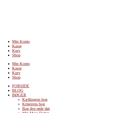
Videre
til
indhold
Min Konto
Kasse
Kurv
Shop
Min Konto
Kasse
Kurv
Shop
FORSIDE
BLOG
BØGER
Kællingens bog
Krigerens bog
Bag den røde dør