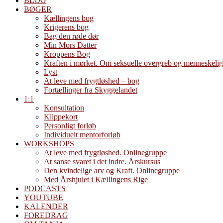
BLOG
BØGER
Kællingens bog
Krigerens bog
Bag den røde dør
Min Mors Datter
Kroppens Bog
Kraften i mørket. Om seksuelle overgreb og menneskelig
Lyst
At leve med frygtløshed – bog
Fortællinger fra Skyggelandet
1:1
Konsultation
Klippekort
Personligt forløb
Individuelt mentorforløb
WORKSHOPS
At leve med frygtløshed. Onlinegruppe
At sanse svaret i det indre. Årskursus
Den kvindelige arv og Kraft. Onlinegruppe
Med Årshjulet i Kællingens Rige
PODCASTS
YOUTUBE
KALENDER
FOREDRAG