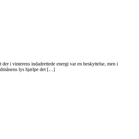
der i vinterens indadrettede energi var en beskyttelse, men i
uldmånens lys hjælpe det […]