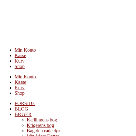
Videre
til
indhold
Min Konto
Kasse
Kurv
Shop
Min Konto
Kasse
Kurv
Shop
FORSIDE
BLOG
BØGER
Kællingens bog
Krigerens bog
Bag den røde dør