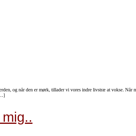
rden, og når den er mørk, tillader vi vores indre livstræ at vokse. Når 
[…]
mig..