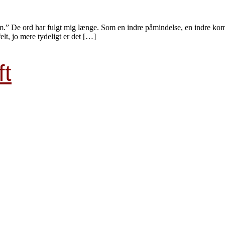
am.” De ord har fulgt mig længe. Som en indre påmindelse, en indre kom
felt, jo mere tydeligt er det […]
ft