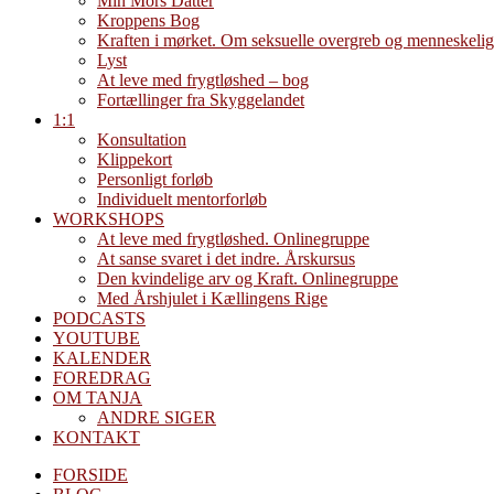
Min Mors Datter
Kroppens Bog
Kraften i mørket. Om seksuelle overgreb og menneskelig
Lyst
At leve med frygtløshed – bog
Fortællinger fra Skyggelandet
1:1
Konsultation
Klippekort
Personligt forløb
Individuelt mentorforløb
WORKSHOPS
At leve med frygtløshed. Onlinegruppe
At sanse svaret i det indre. Årskursus
Den kvindelige arv og Kraft. Onlinegruppe
Med Årshjulet i Kællingens Rige
PODCASTS
YOUTUBE
KALENDER
FOREDRAG
OM TANJA
ANDRE SIGER
KONTAKT
FORSIDE