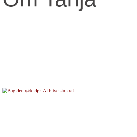
Kernen og drivkraften i mit arbejde er at skabe et kraftfuld og
kærligt rum med fokus på vores urkraft og visdomsaspekt.
Når jeg arbejder med mennesker, fortæller jeg ofte om den anden
virkelighed, den indre virkelighed.
Den virkelighed livet udspringer fra og formes fra.
​Skal knuderne i dit liv løses og vikles ud, må du ind imellem tage fat
i din indre virkelighed for at finde svarene.