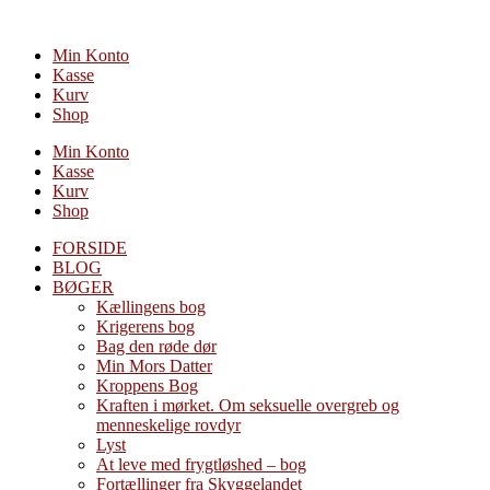
Videre
til
Min Konto
indhold
Kasse
Kurv
Shop
Min Konto
Kasse
Kurv
Shop
FORSIDE
BLOG
BØGER
Kællingens bog
Krigerens bog
Bag den røde dør
Min Mors Datter
Kroppens Bog
Kraften i mørket. Om seksuelle overgreb og
menneskelige rovdyr
Lyst
At leve med frygtløshed – bog
Fortællinger fra Skyggelandet