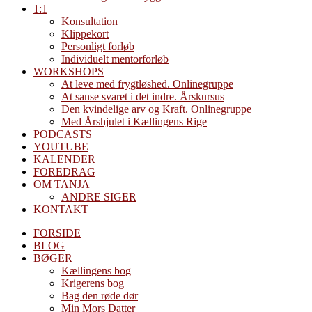
1:1
Konsultation
Klippekort
Personligt forløb
Individuelt mentorforløb
WORKSHOPS
At leve med frygtløshed. Onlinegruppe
At sanse svaret i det indre. Årskursus
Den kvindelige arv og Kraft. Onlinegruppe
Med Årshjulet i Kællingens Rige
PODCASTS
YOUTUBE
KALENDER
FOREDRAG
OM TANJA
ANDRE SIGER
KONTAKT
FORSIDE
BLOG
BØGER
Kællingens bog
Krigerens bog
Bag den røde dør
Min Mors Datter