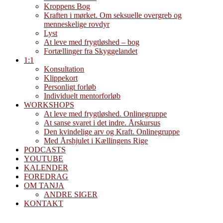
Kroppens Bog
Kraften i mørket. Om seksuelle overgreb og
menneskelige rovdyr
Lyst
At leve med frygtløshed – bog
Fortællinger fra Skyggelandet
1:1
Konsultation
Klippekort
Personligt forløb
Individuelt mentorforløb
WORKSHOPS
At leve med frygtløshed. Onlinegruppe
At sanse svaret i det indre. Årskursus
Den kvindelige arv og Kraft. Onlinegruppe
Med Årshjulet i Kællingens Rige
PODCASTS
YOUTUBE
KALENDER
FOREDRAG
OM TANJA
ANDRE SIGER
KONTAKT