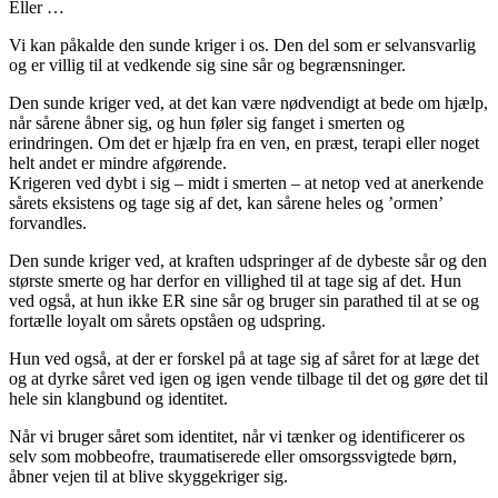
Eller …
Vi kan påkalde den sunde kriger i os. Den del som er selvansvarlig
og er villig til at vedkende sig sine sår og begrænsninger.
Den sunde kriger ved, at det kan være nødvendigt at bede om hjælp,
når sårene åbner sig, og hun føler sig fanget i smerten og
erindringen. Om det er hjælp fra en ven, en præst, terapi eller noget
helt andet er mindre afgørende.
Krigeren ved dybt i sig – midt i smerten – at netop ved at anerkende
sårets eksistens og tage sig af det, kan sårene heles og ’ormen’
forvandles.
Den sunde kriger ved, at kraften udspringer af de dybeste sår og den
største smerte og har derfor en villighed til at tage sig af det. Hun
ved også, at hun ikke ER sine sår og bruger sin parathed til at se og
fortælle loyalt om sårets opståen og udspring.
Hun ved også, at der er forskel på at tage sig af såret for at læge det
og at dyrke såret ved igen og igen vende tilbage til det og gøre det til
hele sin klangbund og identitet.
Når vi bruger såret som identitet, når vi tænker og identificerer os
selv som mobbeofre, traumatiserede eller omsorgssvigtede børn,
åbner vejen til at blive skyggekriger sig.