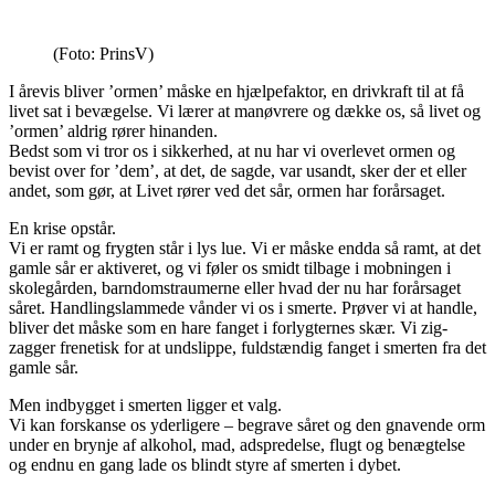
(Foto: PrinsV)
I årevis bliver ’ormen’ måske en hjælpefaktor, en drivkraft til at få
livet sat i bevægelse. Vi lærer at manøvrere og dække os, så livet og
’ormen’ aldrig rører hinanden.
Bedst som vi tror os i sikkerhed, at nu har vi overlevet ormen og
bevist over for ’dem’, at det, de sagde, var usandt, sker der et eller
andet, som gør, at Livet rører ved det sår, ormen har forårsaget.
En krise opstår.
Vi er ramt og frygten står i lys lue. Vi er måske endda så ramt, at det
gamle sår er aktiveret, og vi føler os smidt tilbage i mobningen i
skolegården, barndomstraumerne eller hvad der nu har forårsaget
såret. Handlingslammede vånder vi os i smerte. Prøver vi at handle,
bliver det måske som en hare fanget i forlygternes skær. Vi zig-
zagger frenetisk for at undslippe, fuldstændig fanget i smerten fra det
gamle sår.
Men indbygget i smerten ligger et valg.
Vi kan forskanse os yderligere – begrave såret og den gnavende orm
under en brynje af alkohol, mad, adspredelse, flugt og benægtelse
og endnu en gang lade os blindt styre af smerten i dybet.