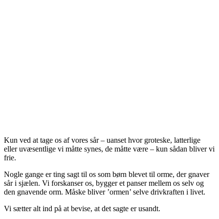
Ormen i
sjælen
Kun ved at tage os af vores sår – uanset hvor groteske, latterlige
eller uvæsentlige vi måtte synes, de måtte være – kun sådan bliver vi
frie.
Nogle gange er ting sagt til os som børn blevet til orme, der gnaver
sår i sjælen. Vi forskanser os, bygger et panser mellem os selv og
den gnavende orm. Måske bliver ’ormen’ selve drivkraften i livet.
​Vi sætter alt ind på at bevise, at det sagte er usandt.