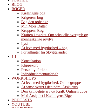
FORSIDE
BLOG
BØGER
Kællingens bog
Krigerens bog
Bag den røde dør
Min Mors Datter
Kroppens Bog
Kraften i mørket. Om seksuelle overgreb og
menneskelige rovdyr
Lyst
At leve med frygtløshed – bog
Fortællinger fra Skyggelandet
1:1
Konsultation
Klippekort
Personligt forløb
Individuelt mentorforløb
WORKSHOPS
At leve med frygtløshed. Onlinegruppe
At sanse svaret i det indre. Årskursus
Den kvindelige arv og Kraft. Onlinegruppe
Med Årshjulet i Kællingens Rige
PODCASTS
YOUTUBE