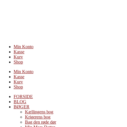
Videre
til
indhold
Min Konto
Kasse
Kurv
Shop
Min Konto
Kasse
Kurv
Shop
FORSIDE
BLOG
BØGER
Kællingens bog
Krigerens bog
Bag den røde dør