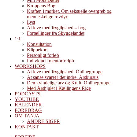
Min Mors Datter
Kroppens Bog
Kraften i mørket. Om seksuelle overgreb og
menneskelige rovdyr
Lyst
At leve med frygtløshed – bog
Fortællinger fra Skyggelandet
1:1
Konsultation
Klippekort
Personligt forløb
Individuelt mentorforløb
WORKSHOPS
At leve med frygtløshed. Onlinegruppe
At sanse svaret i det indre. Årskursus
Den kvindelige arv og Kraft. Onlinegruppe
Med Årshjulet i Kællingens Rige
PODCASTS
YOUTUBE
KALENDER
FOREDRAG
OM TANJA
ANDRE SIGER
KONTAKT