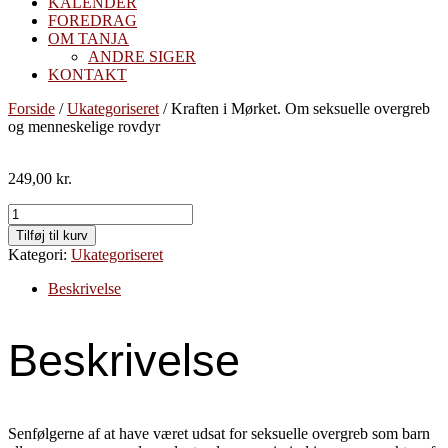
KALENDER
FOREDRAG
OM TANJA
ANDRE SIGER
KONTAKT
Forside
/
Ukategoriseret
/ Kraften i Mørket. Om seksuelle overgreb
og menneskelige rovdyr
249,00
kr.
Kraften
i
Tilføj til kurv
Mørket.
Kategori:
Ukategoriseret
Om
seksuelle
Beskrivelse
overgreb
og
menneskelige
Beskrivelse
rovdyr
antal
Senfølgerne af at have været udsat for seksuelle overgreb som barn