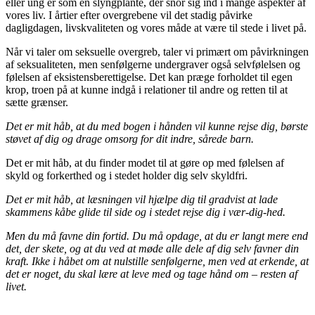
eller ung er som en slyngplante, der snor sig ind i mange aspekter af
vores liv. I årtier efter overgrebene vil det stadig påvirke
dagligdagen, livskvaliteten og vores måde at være til stede i livet på.
Når vi taler om seksuelle overgreb, taler vi primært om påvirkningen
af seksualiteten, men senfølgerne undergraver også selvfølelsen og
følelsen af eksistensberettigelse. Det kan præge forholdet til egen
krop, troen på at kunne indgå i relationer til andre og retten til at
sætte grænser.
Det er mit håb, at du med bogen i hånden vil kunne rejse dig, børste
støvet af dig og drage omsorg for dit indre, sårede barn.
Det er mit håb, at du finder modet til at gøre op med følelsen af
skyld og forkerthed og i stedet holder dig selv skyldfri.
Det er mit håb, at læsningen vil hjælpe dig til gradvist at lade
skammens kåbe glide til side og i stedet rejse dig i vær-dig-hed.
Men du må favne din fortid. Du må opdage, at du er langt mere end
det, der skete, og at du ved at møde alle dele af dig selv favner din
kraft. Ikke i håbet om at nulstille senfølgerne, men ved at erkende, at
det er noget, du skal lære at leve med og tage hånd om – resten af
livet.
__________