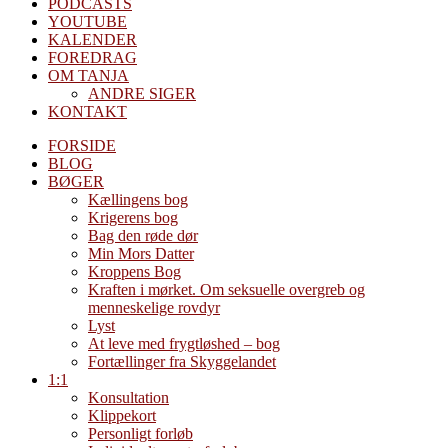
PODCASTS
YOUTUBE
KALENDER
FOREDRAG
OM TANJA
ANDRE SIGER
KONTAKT
FORSIDE
BLOG
BØGER
Kællingens bog
Krigerens bog
Bag den røde dør
Min Mors Datter
Kroppens Bog
Kraften i mørket. Om seksuelle overgreb og
menneskelige rovdyr
Lyst
At leve med frygtløshed – bog
Fortællinger fra Skyggelandet
1:1
Konsultation
Klippekort
Personligt forløb