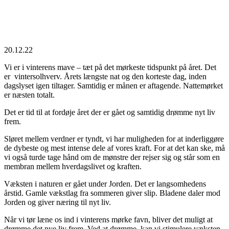
20.12.22
Vi er i vinterens mave – tæt på det mørkeste tidspunkt på året. Det
er vintersolhverv. Årets længste nat og den korteste dag, inden
dagslyset igen tiltager. Samtidig er månen er aftagende. Nattemørket
er næsten totalt.
Det er tid til at fordøje året der er gået og samtidig drømme nyt liv
frem.
Sløret mellem verdner er tyndt, vi har muligheden for at inderliggøre
de dybeste og mest intense dele af vores kraft. For at det kan ske, må
vi også turde tage hånd om de mønstre der rejser sig og står som en
membran mellem hverdagslivet og kraften.
Væksten i naturen er gået under Jorden. Det er langsomhedens
årstid. Gamle vækstlag fra sommeren giver slip. Bladene daler mod
Jorden og giver næring til nyt liv.
Når vi tør læne os ind i vinterens mørke favn, bliver det muligt at
drømme det nye liv frem. Ved at drømme, kan vi stimulere væksten