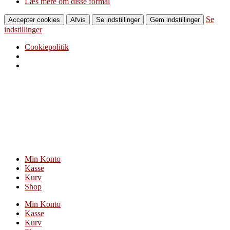
Læs mere om disse formål
Se
Accepter cookies
Afvis
Se indstillinger
Gem indstillinger
indstillinger
Cookiepolitik
Videre
til
indhold
Min Konto
Kasse
Kurv
Shop
Min Konto
Kasse
Kurv