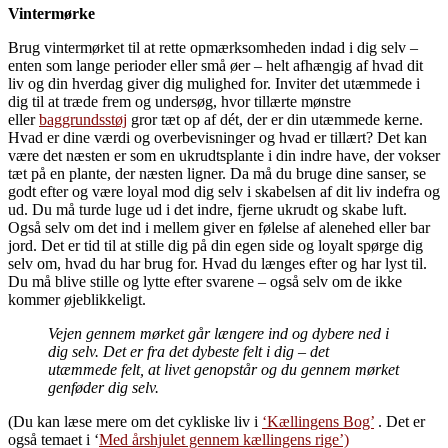
Vintermørke
Brug vintermørket til at rette opmærksomheden indad i dig selv –
enten som lange perioder eller små øer – helt afhængig af hvad dit
liv og din hverdag giver dig mulighed for. Inviter det utæmmede i
dig til at træde frem og undersøg, hvor tillærte mønstre
eller
baggrundsstøj
gror tæt op af dét, der er din utæmmede kerne.
Hvad er dine værdi og overbevisninger og hvad er tillært? Det kan
være det næsten er som en ukrudtsplante i din indre have, der vokser
tæt på en plante, der næsten ligner. Da må du bruge dine sanser, se
godt efter og være loyal mod dig selv i skabelsen af dit liv indefra og
ud. Du må turde luge ud i det indre, fjerne ukrudt og skabe luft.
Også selv om det ind i mellem giver en følelse af alenehed eller bar
jord. Det er tid til at stille dig på din egen side og loyalt spørge dig
selv om, hvad du har brug for. Hvad du længes efter og har lyst til.
Du må blive stille og lytte efter svarene – også selv om de ikke
kommer øjeblikkeligt.
Vejen gennem mørket går længere ind og dybere ned i
dig selv. Det er fra det dybeste felt i dig – det
utæmmede felt, at livet genopstår og du gennem mørket
genføder dig selv.
(Du kan læse mere om det cykliske liv i
‘Kællingens Bog’
. Det er
også temaet i ‘
Med årshjulet gennem kællingens rige’)