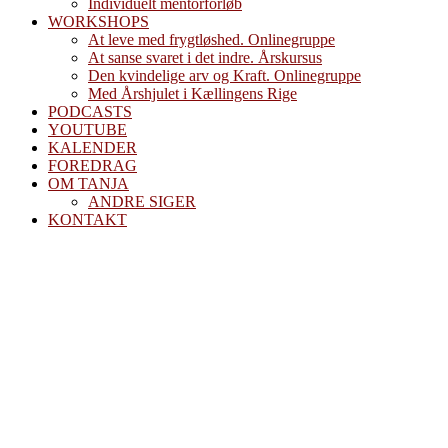
Individuelt mentorforløb
WORKSHOPS
At leve med frygtløshed. Onlinegruppe
At sanse svaret i det indre. Årskursus
Den kvindelige arv og Kraft. Onlinegruppe
Med Årshjulet i Kællingens Rige
PODCASTS
YOUTUBE
KALENDER
FOREDRAG
OM TANJA
ANDRE SIGER
KONTAKT
Vintersolhverv
og mørke