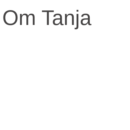
Om Tanja
Kernen og drivkraften i mit arbejde er at skabe et kraftfuld og
kærligt rum med fokus på vores urkraft og visdomsaspekt.
Når jeg arbejder med mennesker, fortæller jeg ofte om den anden
virkelighed, den indre virkelighed.
Den virkelighed livet udspringer fra og formes fra.
​Skal knuderne i dit liv løses og vikles ud, må du ind imellem tage fat
i din indre virkelighed for at finde svarene.