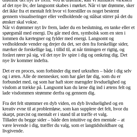
af det nye liv, der langsomt skabes i mørket. Når vi tør drømme, sker
det ikke fra et mentalt felt hvor vi forestiller os noget bestemt
gennem visualiseringer eller vedholdende og stålsat stirrer på det du
ønsker skal vokse.
Når vi drømmer nyt liv frem, lader du en beslutning, en tanke eller et
spørgsmål med energi. Du går med den, symbolsk som en sten i
lommen du kærtegner og fylder med energi. Langsomt og
vedholdende vender og drejer du det, ser den fra forskellige sider,
mærker de forskellige lag, i tillid til, at når timingen er rigtig, og
foråret rører på sig, vil det nye liv spire i dig og omkring dig. Det
nye liv kommer indefra.
Det er en proces, som forbinder dig med urkraften – både i dig selv
og i æten. Alle de mennesker, som har gået før dig, som du er
forbundet med, og som har haft store mængder livsduelighed og
visdom at trække på. Langsomt kan du læne dig ind i ætens felt og
lade visdommen strømme derfra og gennem dig.
Fra det felt strømmer en dyb viden, en dyb livsduelighed og en
kreativ evne til at problemløse, som kan supplere det felt, hvor du
skarpt, præcist og mentalt er i stand til at træffe et valg.
Tillader du begge sider – både den intuitive og den mentale – at
være levende i dig, træffer du valg, som er langtidsholdbare og
livgivende.