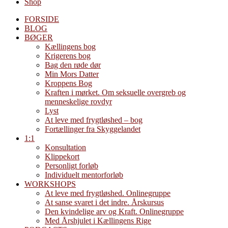
Shop
FORSIDE
BLOG
BØGER
Kællingens bog
Krigerens bog
Bag den røde dør
Min Mors Datter
Kroppens Bog
Kraften i mørket. Om seksuelle overgreb og
menneskelige rovdyr
Lyst
At leve med frygtløshed – bog
Fortællinger fra Skyggelandet
1:1
Konsultation
Klippekort
Personligt forløb
Individuelt mentorforløb
WORKSHOPS
At leve med frygtløshed. Onlinegruppe
At sanse svaret i det indre. Årskursus
Den kvindelige arv og Kraft. Onlinegruppe
Med Årshjulet i Kællingens Rige