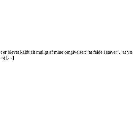
et er blevet kaldt alt muligt af mine omgivelser: ‘at falde i staver’, ‘a
 mig […]