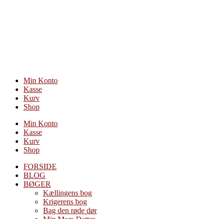
Videre
til
indhold
Min Konto
Kasse
Kurv
Shop
Min Konto
Kasse
Kurv
Shop
FORSIDE
BLOG
BØGER
Kællingens bog
Krigerens bog
Bag den røde dør