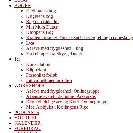
BLOG
BØGER
Kællingens bog
Krigerens bog
Bag den røde dør
Min Mors Datter
Kroppens Bog
Kraften i mørket. Om seksuelle overgreb og menneskelig
Lyst
At leve med frygtløshed – bog
Fortællinger fra Skyggelandet
1:1
Konsultation
Klippekort
Personligt forløb
Individuelt mentorforløb
WORKSHOPS
At leve med frygtløshed. Onlinegruppe
At sanse svaret i det indre. Årskursus
Den kvindelige arv og Kraft. Onlinegruppe
Med Årshjulet i Kællingens Rige
PODCASTS
YOUTUBE
KALENDER
FOREDRAG