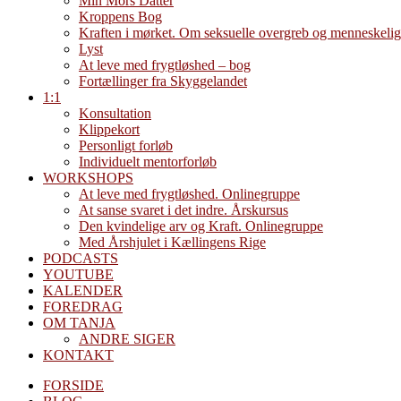
Min Mors Datter
Kroppens Bog
Kraften i mørket. Om seksuelle overgreb og menneskelig
Lyst
At leve med frygtløshed – bog
Fortællinger fra Skyggelandet
1:1
Konsultation
Klippekort
Personligt forløb
Individuelt mentorforløb
WORKSHOPS
At leve med frygtløshed. Onlinegruppe
At sanse svaret i det indre. Årskursus
Den kvindelige arv og Kraft. Onlinegruppe
Med Årshjulet i Kællingens Rige
PODCASTS
YOUTUBE
KALENDER
FOREDRAG
OM TANJA
ANDRE SIGER
KONTAKT
FORSIDE