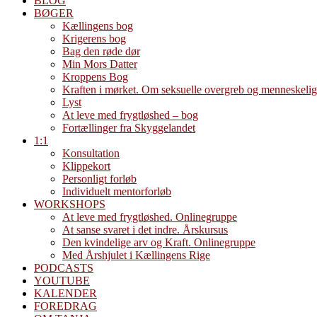
BLOG
BØGER
Kællingens bog
Krigerens bog
Bag den røde dør
Min Mors Datter
Kroppens Bog
Kraften i mørket. Om seksuelle overgreb og menneskelig
Lyst
At leve med frygtløshed – bog
Fortællinger fra Skyggelandet
1:1
Konsultation
Klippekort
Personligt forløb
Individuelt mentorforløb
WORKSHOPS
At leve med frygtløshed. Onlinegruppe
At sanse svaret i det indre. Årskursus
Den kvindelige arv og Kraft. Onlinegruppe
Med Årshjulet i Kællingens Rige
PODCASTS
YOUTUBE
KALENDER
FOREDRAG