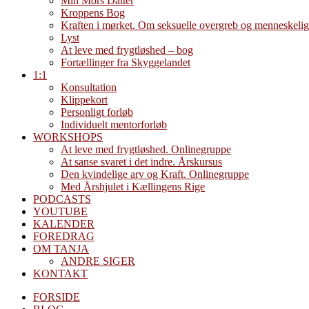
Min Mors Datter
Kroppens Bog
Kraften i mørket. Om seksuelle overgreb og menneskelig
Lyst
At leve med frygtløshed – bog
Fortællinger fra Skyggelandet
1:1
Konsultation
Klippekort
Personligt forløb
Individuelt mentorforløb
WORKSHOPS
At leve med frygtløshed. Onlinegruppe
At sanse svaret i det indre. Årskursus
Den kvindelige arv og Kraft. Onlinegruppe
Med Årshjulet i Kællingens Rige
PODCASTS
YOUTUBE
KALENDER
FOREDRAG
OM TANJA
ANDRE SIGER
KONTAKT
FORSIDE