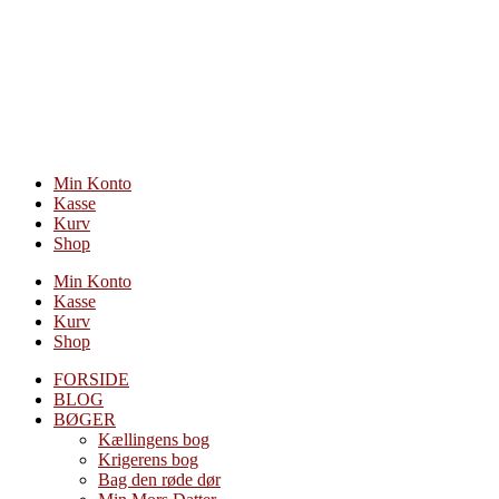
Videre
til
indhold
Min Konto
Kasse
Kurv
Shop
Min Konto
Kasse
Kurv
Shop
FORSIDE
BLOG
BØGER
Kællingens bog
Krigerens bog
Bag den røde dør