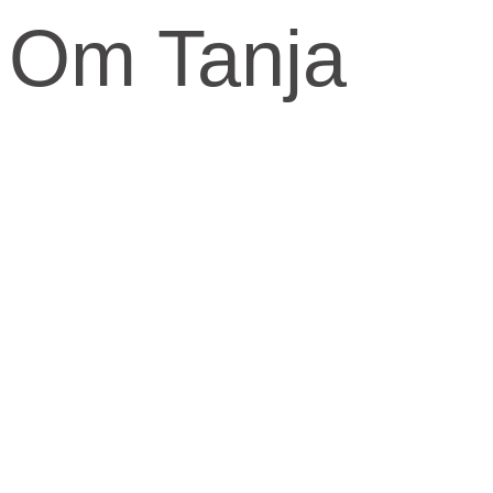
Om Tanja
Kernen og drivkraften i mit arbejde er at skabe et kraftfuld og kærli
Når jeg arbejder med mennesker, fortæller jeg ofte om den anden virke
Den virkelighed livet udspringer fra og formes fra.
​Skal knuderne i dit liv løses og vikles ud, må du ind imellem tage fat i