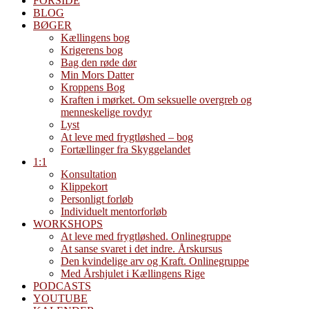
FORSIDE
BLOG
BØGER
Kællingens bog
Krigerens bog
Bag den røde dør
Min Mors Datter
Kroppens Bog
Kraften i mørket. Om seksuelle overgreb og
menneskelige rovdyr
Lyst
At leve med frygtløshed – bog
Fortællinger fra Skyggelandet
1:1
Konsultation
Klippekort
Personligt forløb
Individuelt mentorforløb
WORKSHOPS
At leve med frygtløshed. Onlinegruppe
At sanse svaret i det indre. Årskursus
Den kvindelige arv og Kraft. Onlinegruppe
Med Årshjulet i Kællingens Rige
PODCASTS
YOUTUBE