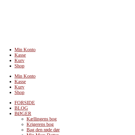
Videre
til
indhold
Min Konto
Kasse
Kurv
Shop
Min Konto
Kasse
Kurv
Shop
FORSIDE
BLOG
BØGER
Kællingens bog
Krigerens bog
Bag den røde dør