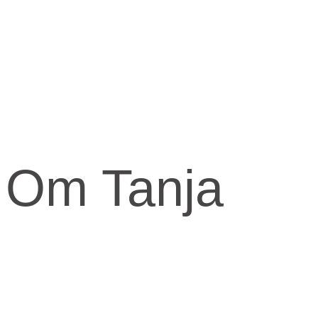
Om Tanja
Kernen og drivkraften i mit arbejde er at skabe et kraftfuld og
kærligt rum med fokus på vores urkraft og visdomsaspekt.
Når jeg arbejder med mennesker, fortæller jeg ofte om den anden
virkelighed, den indre virkelighed.