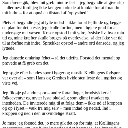
Som årene gik, blev mit greb mindre fast – jeg begyndte at give slip
– allermest fordi jeg ikke længere orkede at knokle for at forandre
mit indre – for at opnå en tilstand af ’oplysthed’.
Pletvist begyndte jeg at lytte indad – ikke for at fejlfinde og lægge
en plan for det næste, jeg skulle forfine, men i højere grad for at
undersøge mit væsen. Kriser opstod i mit ydre, fysiske liv, hvor min
tid og mine kræfter skulle bruges på overlevelse, så der ikke var tid
til at forfine mit indre. Sprækker opstod – andre ord dansede, og jeg
lyttede.
Jeg dansede omkring feltet – så det udefra. Forstod det mentalt og
prøvede at få greb om det.
Jeg søgte efter hendes spor i bøger og musik. Kællingens fodspor
var over alt – som Hans og Grethes hvide sten lyste de i mørket og
viste vej.
Jeg fik øje på andre spor – andre fortællinger, brudstykker af
folkeeventyr og myter lyste pludselig som glimt i mørket og
intetheden. De inviterede mig til at følge dem – ikke ud af kroppen
og op i lyset – væk fra mig selv – men indad og nedad. Ind i
kroppen og ned i den urkvindelige Kraft.
Jo mere jeg forstod det, jo mere gik det op for mig, at Kællingens