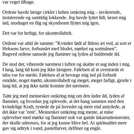
var veget tilbage.
Ordene havde længe cirklet i luften omkring mig – inviterende,
insisterende og samtidig lokkende. Jeg havde lyttet lidt, lænet mig
ind, modtaget en flig og skyndsomt flyttet mig igen.
Det var for heftigt, for ukontrollabelt.
Ordene var altid de samme: ”Kvinder født af Ildens æt ved, at sort er
Heksens farve, forbundet med blodet, mørket og sortmånen”.
Bagved ordene sansede jeg flammer og lyden af buldrende ild.
De stod der, vibrerede nærmest i luften og skabte et sug inden i mig.
I lang, lang tid kom jeg ikke længere. Følelsen af at overtræde et
tabu var for stærkt. Følelsen af at bevæge mig ind på forbudt
område, noget mørkt, ukontrollabelt og meget, meget farligt, gjorde i
lang tid, at jeg ikke turde komme det nærmere.
Talte jeg med mennesker omkring mig om den indre ild, lyden af
flammer, og hvordan jeg oplevede, at det hang sammen med den
kvindelige Kraft, rystede de på hovedet og mere end antydede, at
det ikke var ’rent’. Mennesker omkring mig mente, at mine
oplevelser med mørke og flammer nok var gamle inkarnationsrester,
der skulle udrenses, for at jeg kunne blive hel. At spiritualitet mere
gav sig udtryk i vand, pastelfarver, delfiner og engle.