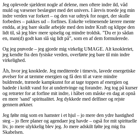
Jeg oplevede sjældent nogle af delene, men oftere indre ild, våd
muld og væsener beslægtet med det univers. I årevis troede jeg min
indre verden var forkert – og den var udtryk for noget, der skulle
forbedres – pakkes ud – forfines. Enkelte velmenende lærere mente
endda, at jeg bare skulle arbejde med den indre Kraft og klippe den
lidt til, så jeg blev mere spiselig og mindre troldsk. ”Du er jo sådan
en, man(d) godt kan slå sig lidt på”, som en af dem formulerede.
Og jeg prøvede – jeg gjorde mig virkelig UMAGE. Alt knokleriet,
jeg kendte fra den fysiske verden, overførte jeg bare til min indre
virkelighed.
Åh, hvor jeg knoklede. Jeg mediterede i timevis, lavede energetiske
øvelser for at tæmme energien og få den til at være mindre
buldrende, trænede kampkunst for at tage toppen af energien og
badede i koldt vand for at undertvinge og forandre. Jeg tog på kurser
og retræter for at forfine mit indre, i håbet om måske en dag at opnå
en mere ’sand’ spiritualitet. Jeg dykkede med delfiner og rejste
gennem ørkner.
Jeg følte mig som en hamster i et hjul – jo mere den ydre hastighed
steg – jo flere planer og agendaer jeg havde – også for mit spirituelle
liv, jo mere ulykkelig blev jeg. Jo mere adskilt følte jeg mig fra
Skabelsen.