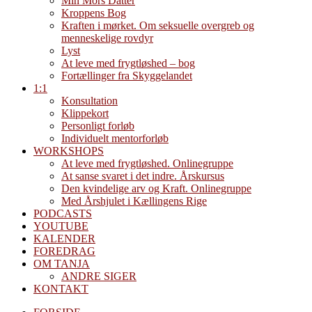
Min Mors Datter
Kroppens Bog
Kraften i mørket. Om seksuelle overgreb og
menneskelige rovdyr
Lyst
At leve med frygtløshed – bog
Fortællinger fra Skyggelandet
1:1
Konsultation
Klippekort
Personligt forløb
Individuelt mentorforløb
WORKSHOPS
At leve med frygtløshed. Onlinegruppe
At sanse svaret i det indre. Årskursus
Den kvindelige arv og Kraft. Onlinegruppe
Med Årshjulet i Kællingens Rige
PODCASTS
YOUTUBE
KALENDER
FOREDRAG
OM TANJA
ANDRE SIGER
KONTAKT