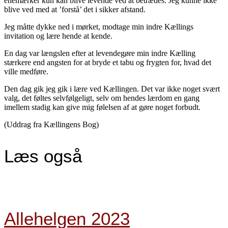
enemærker kun kan blive levende ved at betrædes. Jeg kunne ikke
blive ved med at ’forstå’ det i sikker afstand.
Jeg måtte dykke ned i mørket, modtage min indre Kællings
invitation og lære hende at kende.
En dag var længslen efter at levendegøre min indre Kælling
stærkere end angsten for at bryde et tabu og frygten for, hvad det
ville medføre.
Den dag gik jeg gik i lære ved Kællingen. Det var ikke noget svært
valg, det føltes selvfølgeligt, selv om hendes lærdom en gang
imellem stadig kan give mig følelsen af at gøre noget forbudt.
(Uddrag fra Kællingens Bog)
Læs også
Allehelgen 2023