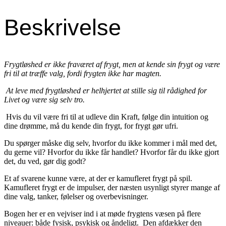
Beskrivelse
Frygtløshed
er ikke fraværet af frygt, men at kende sin frygt og være
fri til at træffe valg, fordi frygten ikke har magten.
At leve med frygtløshed er helhjertet at stille sig til rådighed for
Livet og være sig selv tro.
Hvis du vil være fri til at udleve din Kraft, følge din intuition og
dine drømme, må du kende din frygt, for frygt gør ufri.
Du spørger måske dig selv, hvorfor du ikke kommer i mål med det,
du gerne vil? Hvorfor du ikke får handlet? Hvorfor får du ikke gjort
det, du ved, gør dig godt?
Et af svarene kunne være, at der er kamufleret frygt på spil.
Kamufleret frygt er de impulser, der næsten usynligt styrer mange af
dine valg, tanker, følelser og overbevisninger.
Bogen her er en vejviser ind i at møde frygtens væsen på flere
niveauer: både fysisk, psykisk og åndeligt. Den afdækker den