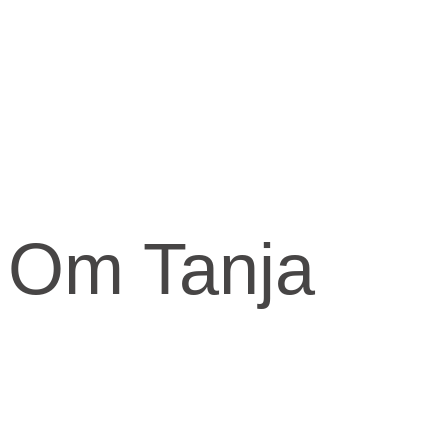
Om Tanja
Kernen og drivkraften i mit arbejde er at skabe et kraftfuld og
kærligt rum med fokus på vores urkraft og visdomsaspekt.
Når jeg arbejder med mennesker, fortæller jeg ofte om den anden