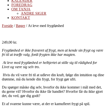
KALENDER
FOREDRAG
OM TANJA
ANDRE SIGER
KONTAKT
Forside
/
Bøger
/ At leve med frygtløshed
249,00
kr.
Frygtløshed
er ikke fraværet af frygt, men at kende sin frygt og være
fri til at træffe valg, fordi frygten ikke har magten.
At leve med frygtløshed er helhjertet at stille sig til rådighed for
Livet og være sig selv tro.
Hvis du vil være fri til at udleve din kraft, følge din intuition og dine
drømme, må du kende din frygt, for frygt gør ufri.
Du spørger måske dig selv, hvorfor du ikke kommer i mål med det,
du gerne vil? Hvorfor du ikke får handlet? Hvorfor får du ikke gjort
det, du ved, gør dig godt?
Et af svarene kunne være, at der er kamufleret frygt på spil.