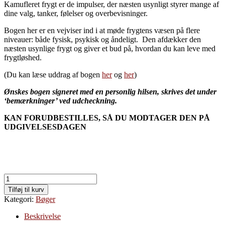
Kamufleret frygt er de impulser, der næsten usynligt styrer mange af
dine valg, tanker, følelser og overbevisninger.
Bogen her er en vejviser ind i at møde frygtens væsen på flere
niveauer: både fysisk, psykisk og åndeligt. Den afdækker den
næsten usynlige frygt og giver et bud på, hvordan du kan leve med
frygtløshed.
(Du kan læse uddrag af bogen
her
og
her
)
Ønskes bogen signeret med en personlig hilsen, skrives det under
‘bemærkninger’ ved udcheckning.
KAN FORUDBESTILLES, SÅ DU MODTAGER DEN PÅ
UDGIVELSESDAGEN
At
leve
Tilføj til kurv
med
Kategori:
Bøger
frygtløshed
antal
Beskrivelse