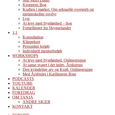
Min Mors Datter
Kroppens Bog
Kraften i mørket. Om seksuelle overgreb og
menneskelige rovdyr
Lyst
At leve med frygtløshed – bog
Fortællinger fra Skyggelandet
1:1
Konsultation
Klippekort
Personligt forløb
Individuelt mentorforløb
WORKSHOPS
At leve med frygtløshed. Onlinegruppe
At sanse svaret i det indre. Årskursus
Den kvindelige arv og Kraft. Onlinegruppe
Med Årshjulet i Kællingens Rige
PODCASTS
YOUTUBE
KALENDER
FOREDRAG
OM TANJA
ANDRE SIGER
KONTAKT