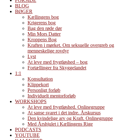
FORSIDE
BLOG
BØGER
Kællingens bog
Krigerens bog
Bag den røde dør
Min Mors Datter
Kroppens Bog
Kraften i mørket. Om seksuelle overgreb og
menneskelige rovdyr
Lyst
At leve med frygtløshed – bog
Fortællinger fra Skyggelandet
1:1
Konsultation
Klippekort
Personligt forløb
Individuelt mentorforløb
WORKSHOPS
At leve med frygtløshed. Onlinegruppe
At sanse svaret i det indre. Årskursus
Den kvindelige arv og Kraft. Onlinegruppe
Med Årshjulet i Kællingens Rige
PODCASTS
YOUTUBE