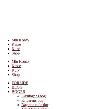
Videre
til
indhold
Min Konto
Kasse
Kurv
Shop
Min Konto
Kasse
Kurv
Shop
FORSIDE
BLOG
BØGER
Kællingens bog
Krigerens bog
Bag den røde dør