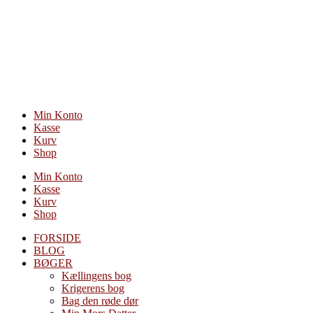
Videre
til
indhold
Min Konto
Kasse
Kurv
Shop
Min Konto
Kasse
Kurv
Shop
FORSIDE
BLOG
BØGER
Kællingens bog
Krigerens bog
Bag den røde dør