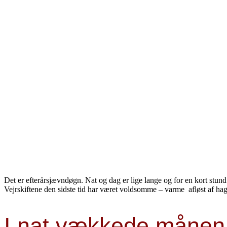
Det er efterårsjævndøgn. Nat og dag er lige lange og for en kort stund 
Vejrskiftene den sidste tid har været voldsomme – varme afløst af hag
I nat vækkede månen 