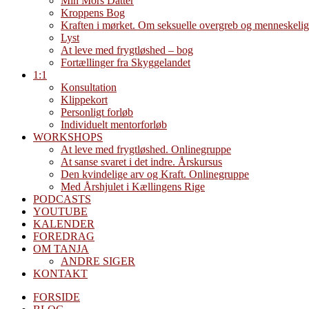
Min Mors Datter
Kroppens Bog
Kraften i mørket. Om seksuelle overgreb og menneskelig
Lyst
At leve med frygtløshed – bog
Fortællinger fra Skyggelandet
1:1
Konsultation
Klippekort
Personligt forløb
Individuelt mentorforløb
WORKSHOPS
At leve med frygtløshed. Onlinegruppe
At sanse svaret i det indre. Årskursus
Den kvindelige arv og Kraft. Onlinegruppe
Med Årshjulet i Kællingens Rige
PODCASTS
YOUTUBE
KALENDER
FOREDRAG
OM TANJA
ANDRE SIGER
KONTAKT
FORSIDE