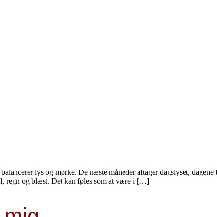
balancerer lys og mørke. De næste måneder aftager dagslyset, dagene bliv
l, regn og blæst. Det kan føles som at være i […]
mig..