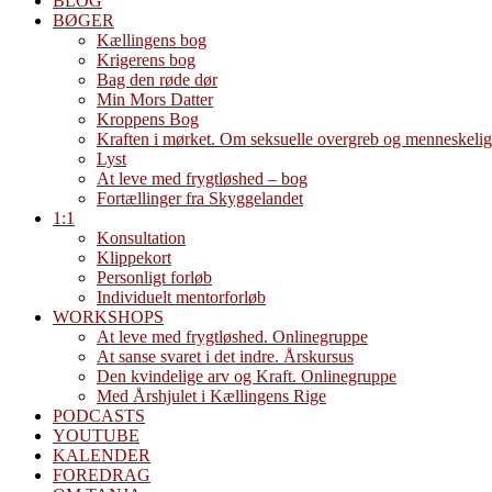
BLOG
BØGER
Kællingens bog
Krigerens bog
Bag den røde dør
Min Mors Datter
Kroppens Bog
Kraften i mørket. Om seksuelle overgreb og menneskelig
Lyst
At leve med frygtløshed – bog
Fortællinger fra Skyggelandet
1:1
Konsultation
Klippekort
Personligt forløb
Individuelt mentorforløb
WORKSHOPS
At leve med frygtløshed. Onlinegruppe
At sanse svaret i det indre. Årskursus
Den kvindelige arv og Kraft. Onlinegruppe
Med Årshjulet i Kællingens Rige
PODCASTS
YOUTUBE
KALENDER
FOREDRAG