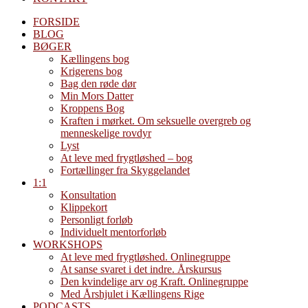
FORSIDE
BLOG
BØGER
Kællingens bog
Krigerens bog
Bag den røde dør
Min Mors Datter
Kroppens Bog
Kraften i mørket. Om seksuelle overgreb og
menneskelige rovdyr
Lyst
At leve med frygtløshed – bog
Fortællinger fra Skyggelandet
1:1
Konsultation
Klippekort
Personligt forløb
Individuelt mentorforløb
WORKSHOPS
At leve med frygtløshed. Onlinegruppe
At sanse svaret i det indre. Årskursus
Den kvindelige arv og Kraft. Onlinegruppe
Med Årshjulet i Kællingens Rige
PODCASTS