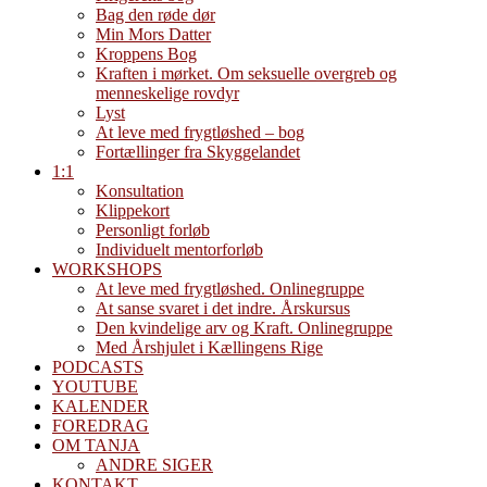
Bag den røde dør
Min Mors Datter
Kroppens Bog
Kraften i mørket. Om seksuelle overgreb og
menneskelige rovdyr
Lyst
At leve med frygtløshed – bog
Fortællinger fra Skyggelandet
1:1
Konsultation
Klippekort
Personligt forløb
Individuelt mentorforløb
WORKSHOPS
At leve med frygtløshed. Onlinegruppe
At sanse svaret i det indre. Årskursus
Den kvindelige arv og Kraft. Onlinegruppe
Med Årshjulet i Kællingens Rige
PODCASTS
YOUTUBE
KALENDER
FOREDRAG
OM TANJA
ANDRE SIGER
KONTAKT