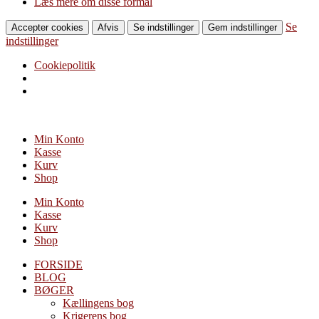
Læs mere om disse formål
Se
Accepter cookies
Afvis
Se indstillinger
Gem indstillinger
indstillinger
Cookiepolitik
Videre
til
Min Konto
indhold
Kasse
Kurv
Shop
Min Konto
Kasse
Kurv
Shop
FORSIDE
BLOG
BØGER
Kællingens bog
Krigerens bog