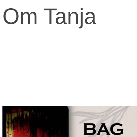
Om Tanja
Kernen og drivkraften i mit arbejde er at skabe et kraftfuld og
kærligt rum med fokus på vores urkraft og visdomsaspekt.
Når jeg arbejder med mennesker, fortæller jeg ofte om den anden
virkelighed, den indre virkelighed.
Den virkelighed livet udspringer fra og formes fra.
​Skal knuderne i dit liv løses og vikles ud, må du ind imellem tage fat
i din indre virkelighed for at finde svarene.