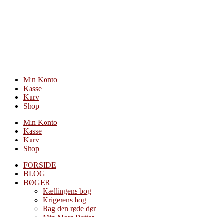
Videre
til
indhold
Min Konto
Kasse
Kurv
Shop
Min Konto
Kasse
Kurv
Shop
FORSIDE
BLOG
BØGER
Kællingens bog
Krigerens bog
Bag den røde dør