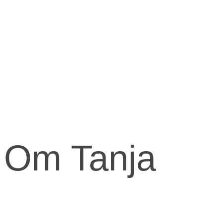
Om Tanja
Kernen og drivkraften i mit arbejde er at skabe et kraftfuld og kærli