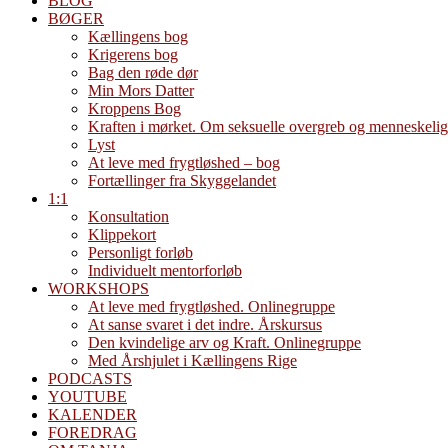
BLOG
BØGER
Kællingens bog
Krigerens bog
Bag den røde dør
Min Mors Datter
Kroppens Bog
Kraften i mørket. Om seksuelle overgreb og menneskelig
Lyst
At leve med frygtløshed – bog
Fortællinger fra Skyggelandet
1:1
Konsultation
Klippekort
Personligt forløb
Individuelt mentorforløb
WORKSHOPS
At leve med frygtløshed. Onlinegruppe
At sanse svaret i det indre. Årskursus
Den kvindelige arv og Kraft. Onlinegruppe
Med Årshjulet i Kællingens Rige
PODCASTS
YOUTUBE
KALENDER
FOREDRAG