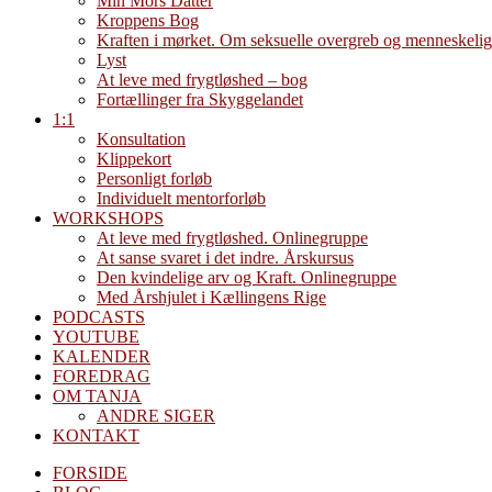
Min Mors Datter
Kroppens Bog
Kraften i mørket. Om seksuelle overgreb og menneskelig
Lyst
At leve med frygtløshed – bog
Fortællinger fra Skyggelandet
1:1
Konsultation
Klippekort
Personligt forløb
Individuelt mentorforløb
WORKSHOPS
At leve med frygtløshed. Onlinegruppe
At sanse svaret i det indre. Årskursus
Den kvindelige arv og Kraft. Onlinegruppe
Med Årshjulet i Kællingens Rige
PODCASTS
YOUTUBE
KALENDER
FOREDRAG
OM TANJA
ANDRE SIGER
KONTAKT
FORSIDE