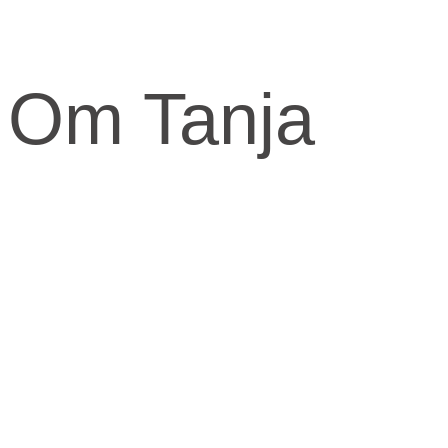
Om Tanja
Kernen og drivkraften i mit arbejde er at skabe et kraftfuld og kærli
Når jeg arbejder med mennesker, fortæller jeg ofte om den anden virke
Den virkelighed livet udspringer fra og formes fra.
​Skal knuderne i dit liv løses og vikles ud, må du ind imellem tage fat i