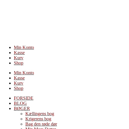
Videre
til
indhold
Min Konto
Kasse
Kurv
Shop
Min Konto
Kasse
Kurv
Shop
FORSIDE
BLOG
BØGER
Kællingens bog
Krigerens bog
Bag den røde dør