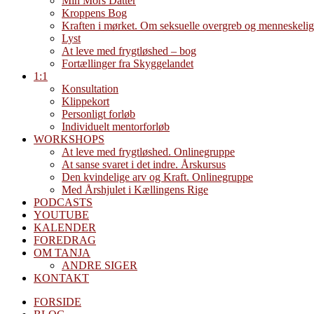
Min Mors Datter
Kroppens Bog
Kraften i mørket. Om seksuelle overgreb og menneskelig
Lyst
At leve med frygtløshed – bog
Fortællinger fra Skyggelandet
1:1
Konsultation
Klippekort
Personligt forløb
Individuelt mentorforløb
WORKSHOPS
At leve med frygtløshed. Onlinegruppe
At sanse svaret i det indre. Årskursus
Den kvindelige arv og Kraft. Onlinegruppe
Med Årshjulet i Kællingens Rige
PODCASTS
YOUTUBE
KALENDER
FOREDRAG
OM TANJA
ANDRE SIGER
KONTAKT
FORSIDE