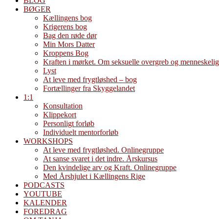
BLOG
BØGER
Kællingens bog
Krigerens bog
Bag den røde dør
Min Mors Datter
Kroppens Bog
Kraften i mørket. Om seksuelle overgreb og menneskelig
Lyst
At leve med frygtløshed – bog
Fortællinger fra Skyggelandet
1:1
Konsultation
Klippekort
Personligt forløb
Individuelt mentorforløb
WORKSHOPS
At leve med frygtløshed. Onlinegruppe
At sanse svaret i det indre. Årskursus
Den kvindelige arv og Kraft. Onlinegruppe
Med Årshjulet i Kællingens Rige
PODCASTS
YOUTUBE
KALENDER
FOREDRAG