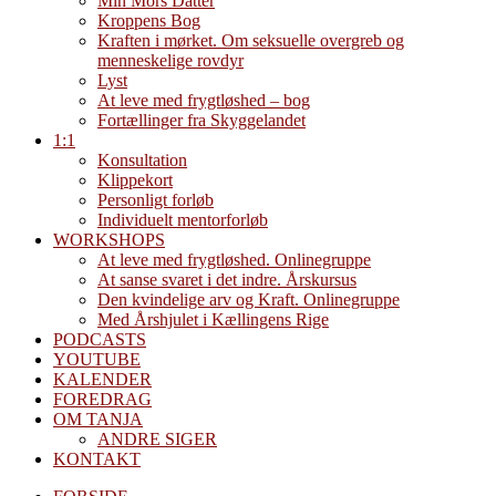
Min Mors Datter
Kroppens Bog
Kraften i mørket. Om seksuelle overgreb og
menneskelige rovdyr
Lyst
At leve med frygtløshed – bog
Fortællinger fra Skyggelandet
1:1
Konsultation
Klippekort
Personligt forløb
Individuelt mentorforløb
WORKSHOPS
At leve med frygtløshed. Onlinegruppe
At sanse svaret i det indre. Årskursus
Den kvindelige arv og Kraft. Onlinegruppe
Med Årshjulet i Kællingens Rige
PODCASTS
YOUTUBE
KALENDER
FOREDRAG
OM TANJA
ANDRE SIGER
KONTAKT