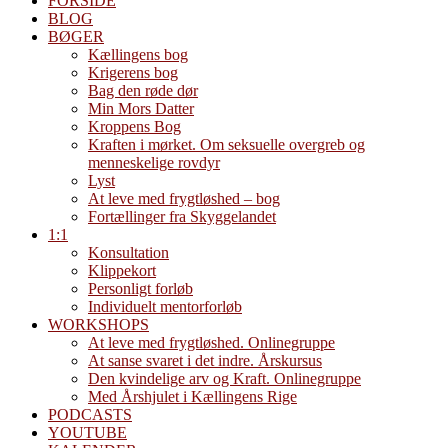
FORSIDE
BLOG
BØGER
Kællingens bog
Krigerens bog
Bag den røde dør
Min Mors Datter
Kroppens Bog
Kraften i mørket. Om seksuelle overgreb og
menneskelige rovdyr
Lyst
At leve med frygtløshed – bog
Fortællinger fra Skyggelandet
1:1
Konsultation
Klippekort
Personligt forløb
Individuelt mentorforløb
WORKSHOPS
At leve med frygtløshed. Onlinegruppe
At sanse svaret i det indre. Årskursus
Den kvindelige arv og Kraft. Onlinegruppe
Med Årshjulet i Kællingens Rige
PODCASTS
YOUTUBE