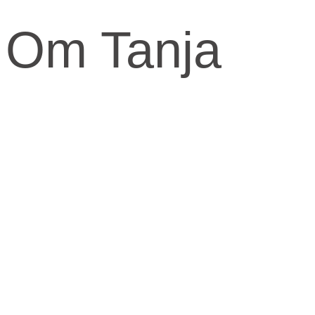
Om Tanja
Kernen og drivkraften i mit arbejde er at skabe et kraftfuld og
kærligt rum med fokus på vores urkraft og visdomsaspekt.
Når jeg arbejder med mennesker, fortæller jeg ofte om den anden
virkelighed, den indre virkelighed.
Den virkelighed livet udspringer fra og formes fra.
​Skal knuderne i dit liv løses og vikles ud, må du ind imellem tage fat
i din indre virkelighed for at finde svarene.