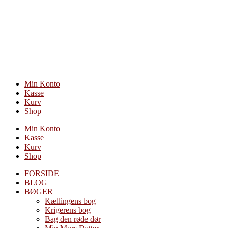
Videre
til
indhold
Min Konto
Kasse
Kurv
Shop
Min Konto
Kasse
Kurv
Shop
FORSIDE
BLOG
BØGER
Kællingens bog
Krigerens bog
Bag den røde dør