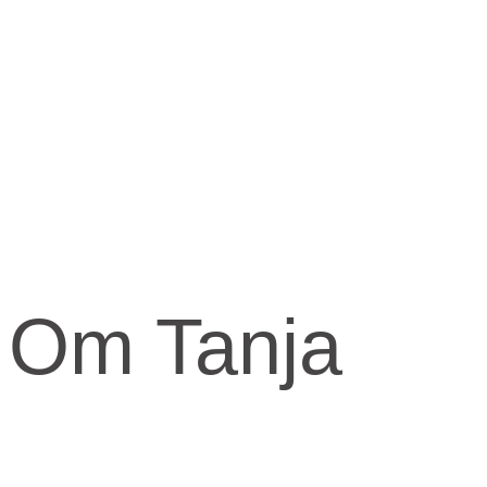
Om Tanja
Kernen og drivkraften i mit arbejde er at skabe et kraftfuld og kærli