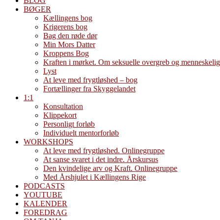
BLOG
BØGER
Kællingens bog
Krigerens bog
Bag den røde dør
Min Mors Datter
Kroppens Bog
Kraften i mørket. Om seksuelle overgreb og menneskelig
Lyst
At leve med frygtløshed – bog
Fortællinger fra Skyggelandet
1:1
Konsultation
Klippekort
Personligt forløb
Individuelt mentorforløb
WORKSHOPS
At leve med frygtløshed. Onlinegruppe
At sanse svaret i det indre. Årskursus
Den kvindelige arv og Kraft. Onlinegruppe
Med Årshjulet i Kællingens Rige
PODCASTS
YOUTUBE
KALENDER
FOREDRAG