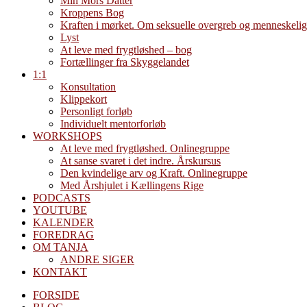
Min Mors Datter
Kroppens Bog
Kraften i mørket. Om seksuelle overgreb og menneskelig
Lyst
At leve med frygtløshed – bog
Fortællinger fra Skyggelandet
1:1
Konsultation
Klippekort
Personligt forløb
Individuelt mentorforløb
WORKSHOPS
At leve med frygtløshed. Onlinegruppe
At sanse svaret i det indre. Årskursus
Den kvindelige arv og Kraft. Onlinegruppe
Med Årshjulet i Kællingens Rige
PODCASTS
YOUTUBE
KALENDER
FOREDRAG
OM TANJA
ANDRE SIGER
KONTAKT
FORSIDE