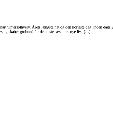
snart vintersolhverv. Årets længste nat og den korteste dag, inden dagsl
es og skaber grobund for de næste sæsoners nye liv. […]