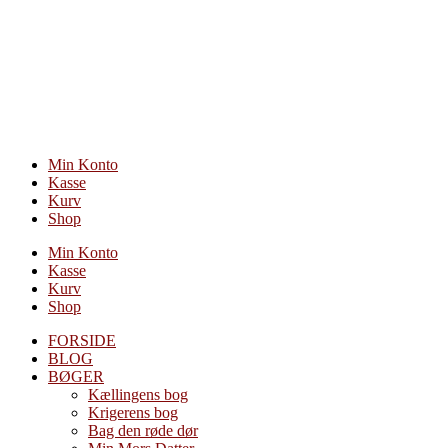
Videre
til
indhold
Min Konto
Kasse
Kurv
Shop
Min Konto
Kasse
Kurv
Shop
FORSIDE
BLOG
BØGER
Kællingens bog
Krigerens bog
Bag den røde dør