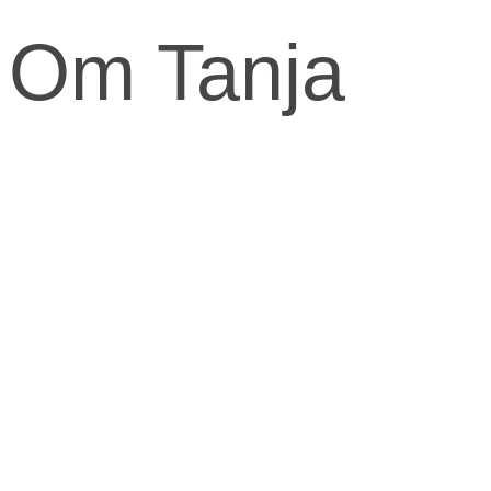
Om Tanja
Kernen og drivkraften i mit arbejde er at skabe et kraftfuld og
kærligt rum med fokus på vores urkraft og visdomsaspekt.
Når jeg arbejder med mennesker, fortæller jeg ofte om den anden
virkelighed, den indre virkelighed.
Den virkelighed livet udspringer fra og formes fra.
​Skal knuderne i dit liv løses og vikles ud, må du ind imellem tage fat
i din indre virkelighed for at finde svarene.