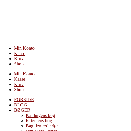
Videre
til
indhold
Min Konto
Kasse
Kurv
Shop
Min Konto
Kasse
Kurv
Shop
FORSIDE
BLOG
BØGER
Kællingens bog
Krigerens bog
Bag den røde dør