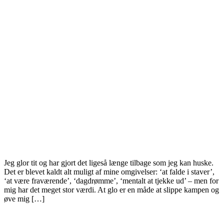
Jeg glor tit og har gjort det ligeså længe tilbage som jeg kan huske.
Det er blevet kaldt alt muligt af mine omgivelser: ‘at falde i staver’,
‘at være fraværende’, ‘dagdrømme’, ‘mentalt at tjekke ud’ – men for
mig har det meget stor værdi. At glo er en måde at slippe kampen og
øve mig […]