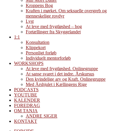
Min Mors Datter
Kroppens Bog
Kraften i mørket. Om seksuelle overgreb og
menneskelige rovdyr
Lyst
At leve med frygtløshed – bog
Fortællinger fra Skyggelandet
1:1
Konsultation
Klippekort
Personligt forløb
Individuelt mentorforløb
WORKSHOPS
At leve med frygtløshed. Onlinegruppe
At sanse svaret i det indre. Årskursus
Den kvindelige arv og Kraft. Onlinegruppe
Med Årshjulet i Kællingens Rige
PODCASTS
YOUTUBE
KALENDER
FOREDRAG
OM TANJA
ANDRE SIGER
KONTAKT