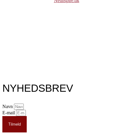
Netinspire.dk
NYHEDSBREV
Navn
E-mail
Tilmeld