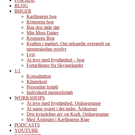
FORSIDE
BLOG
BØGER
Kællingens bog
Krigerens bog
Bag den røde dør
Min Mors Datter
Kroppens Bog
Kraften i mørket. Om seksuelle overgreb og
menneskelige rovdyr
Lyst
At leve med frygtløshed – bog
Fortællinger fra Skyggelandet
1:1
Konsultation
Klippekort
Personligt forløb
Individuelt mentorforløb
WORKSHOPS
At leve med frygtløshed. Onlinegruppe
At sanse svaret i det indre. Årskursus
Den kvindelige arv og Kraft. Onlinegruppe
Med Årshjulet i Kællingens Rige
PODCASTS
YOUTUBE