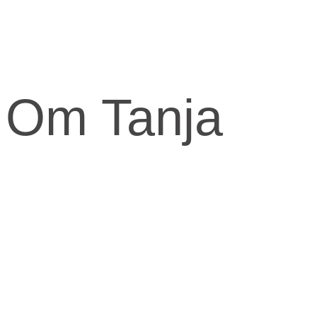
Om Tanja
Kernen og drivkraften i mit arbejde er at skabe et kraftfuld og
kærligt rum med fokus på vores urkraft og visdomsaspekt.
Når jeg arbejder med mennesker, fortæller jeg ofte om den anden
virkelighed, den indre virkelighed.
Den virkelighed livet udspringer fra og formes fra.
​Skal knuderne i dit liv løses og vikles ud, må du ind imellem tage fat
i din indre virkelighed for at finde svarene.