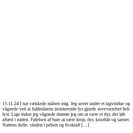
15.11.24 I nat vækkede månen mig. Jeg sover under et tagvindue og
vågnede ved at fuldmånens insisterende lys gjorde soveværelset helt
lyst. Lige inden jeg vågnede drømte jeg om at være et dyr, der løb
afsted i natten. Følelsen af bare at være krop, dyr, knurhår og sanser.
Nattens dufte, vinden i pelsen og livskraft […]