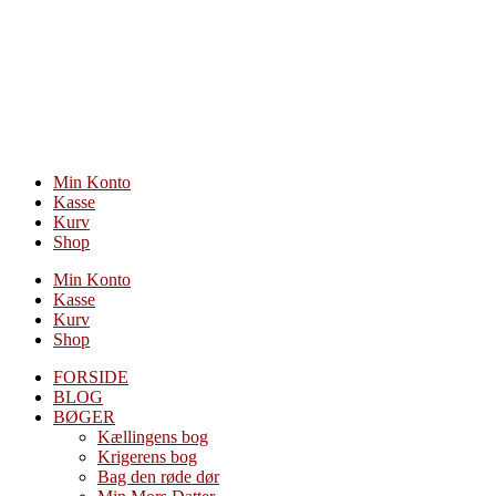
Videre
til
indhold
Min Konto
Kasse
Kurv
Shop
Min Konto
Kasse
Kurv
Shop
FORSIDE
BLOG
BØGER
Kællingens bog
Krigerens bog
Bag den røde dør