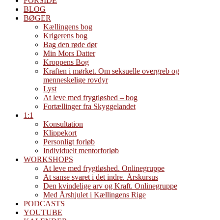
FORSIDE
BLOG
BØGER
Kællingens bog
Krigerens bog
Bag den røde dør
Min Mors Datter
Kroppens Bog
Kraften i mørket. Om seksuelle overgreb og
menneskelige rovdyr
Lyst
At leve med frygtløshed – bog
Fortællinger fra Skyggelandet
1:1
Konsultation
Klippekort
Personligt forløb
Individuelt mentorforløb
WORKSHOPS
At leve med frygtløshed. Onlinegruppe
At sanse svaret i det indre. Årskursus
Den kvindelige arv og Kraft. Onlinegruppe
Med Årshjulet i Kællingens Rige
PODCASTS
YOUTUBE