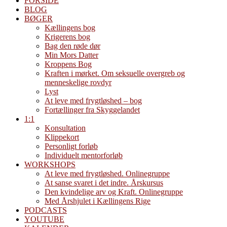
FORSIDE
BLOG
BØGER
Kællingens bog
Krigerens bog
Bag den røde dør
Min Mors Datter
Kroppens Bog
Kraften i mørket. Om seksuelle overgreb og
menneskelige rovdyr
Lyst
At leve med frygtløshed – bog
Fortællinger fra Skyggelandet
1:1
Konsultation
Klippekort
Personligt forløb
Individuelt mentorforløb
WORKSHOPS
At leve med frygtløshed. Onlinegruppe
At sanse svaret i det indre. Årskursus
Den kvindelige arv og Kraft. Onlinegruppe
Med Årshjulet i Kællingens Rige
PODCASTS
YOUTUBE