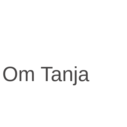
Om Tanja
Kernen og drivkraften i mit arbejde er at skabe et kraftfuld og
kærligt rum med fokus på vores urkraft og visdomsaspekt.
Når jeg arbejder med mennesker, fortæller jeg ofte om den anden
virkelighed, den indre virkelighed.