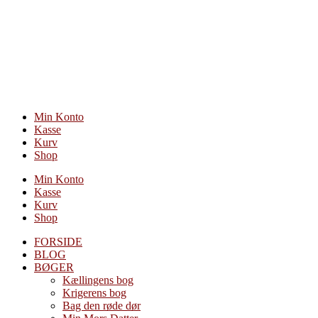
Videre
til
indhold
Min Konto
Kasse
Kurv
Shop
Min Konto
Kasse
Kurv
Shop
FORSIDE
BLOG
BØGER
Kællingens bog
Krigerens bog
Bag den røde dør