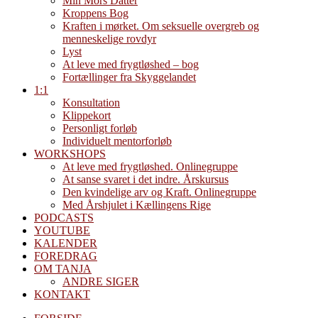
Min Mors Datter
Kroppens Bog
Kraften i mørket. Om seksuelle overgreb og
menneskelige rovdyr
Lyst
At leve med frygtløshed – bog
Fortællinger fra Skyggelandet
1:1
Konsultation
Klippekort
Personligt forløb
Individuelt mentorforløb
WORKSHOPS
At leve med frygtløshed. Onlinegruppe
At sanse svaret i det indre. Årskursus
Den kvindelige arv og Kraft. Onlinegruppe
Med Årshjulet i Kællingens Rige
PODCASTS
YOUTUBE
KALENDER
FOREDRAG
OM TANJA
ANDRE SIGER
KONTAKT