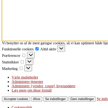
Vi benytter os af de mest gængse cookies, så vi kan optimere både h
Funktionelle
Funktionelle cookies
Altid aktiv
cookies
Præferencer
Præferencer
Statistikker
Statistikker
Marketing
Marketing
Vælg muligheder
Administrer tjenester
Administrer {vendor_count} leverandører
Læs mere om disse formål
Se indst
Accepter cookies
Afvis
Se indstillinger
Gem indstillinger
Cookiepolitik