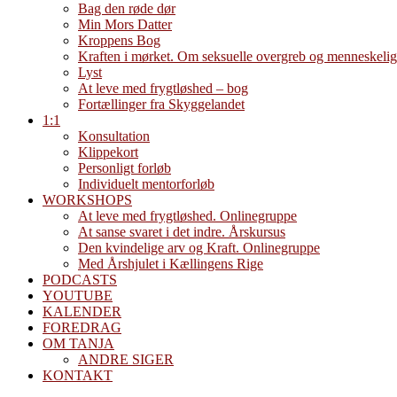
Bag den røde dør
Min Mors Datter
Kroppens Bog
Kraften i mørket. Om seksuelle overgreb og menneskelig
Lyst
At leve med frygtløshed – bog
Fortællinger fra Skyggelandet
1:1
Konsultation
Klippekort
Personligt forløb
Individuelt mentorforløb
WORKSHOPS
At leve med frygtløshed. Onlinegruppe
At sanse svaret i det indre. Årskursus
Den kvindelige arv og Kraft. Onlinegruppe
Med Årshjulet i Kællingens Rige
PODCASTS
YOUTUBE
KALENDER
FOREDRAG
OM TANJA
ANDRE SIGER
KONTAKT