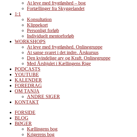
At leve med frygtløshed – bog
Fortællinger fra Skyggelandet
1:1
Konsultation
Klippekort
Personligt forløb
Individuelt mentorforløb
WORKSHOPS
At leve med frygtløshed. Onlinegruppe
At sanse svaret i det indre. Årskursus
Den kvindelige arv og Kraft. Onlinegruppe
Med Årshjulet i Kællingens Rige
PODCASTS
YOUTUBE
KALENDER
FOREDRAG
OM TANJA
ANDRE SIGER
KONTAKT
FORSIDE
BLOG
BØGER
Kællingens bog
Krigerens bog