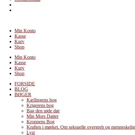
Videre
til
Min Konto
indhold
Kasse
Kurv
Shop
Min Konto
Kasse
Kurv
Shop
FORSIDE
BLOG
BØGER
Kællingens bog
Krigerens bog
Bag den røde dør
Min Mors Datter
Kroppens Bog
Kraften i mørket. Om seksuelle overgreb og menneskelig
Lyst