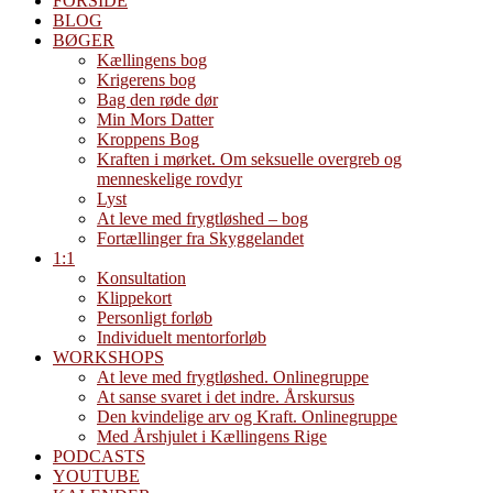
FORSIDE
BLOG
BØGER
Kællingens bog
Krigerens bog
Bag den røde dør
Min Mors Datter
Kroppens Bog
Kraften i mørket. Om seksuelle overgreb og
menneskelige rovdyr
Lyst
At leve med frygtløshed – bog
Fortællinger fra Skyggelandet
1:1
Konsultation
Klippekort
Personligt forløb
Individuelt mentorforløb
WORKSHOPS
At leve med frygtløshed. Onlinegruppe
At sanse svaret i det indre. Årskursus
Den kvindelige arv og Kraft. Onlinegruppe
Med Årshjulet i Kællingens Rige
PODCASTS
YOUTUBE