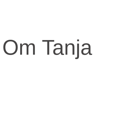
Om Tanja
Kernen og drivkraften i mit arbejde er at skabe et kraftfuld og
kærligt rum med fokus på vores urkraft og visdomsaspekt.
Når jeg arbejder med mennesker, fortæller jeg ofte om den anden
virkelighed, den indre virkelighed.
Den virkelighed livet udspringer fra og formes fra.
​Skal knuderne i dit liv løses og vikles ud, må du ind imellem tage fat
i din indre virkelighed for at finde svarene.