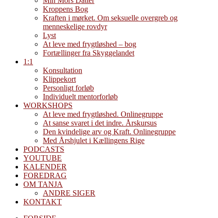
Min Mors Datter
Kroppens Bog
Kraften i mørket. Om seksuelle overgreb og
menneskelige rovdyr
Lyst
At leve med frygtløshed – bog
Fortællinger fra Skyggelandet
1:1
Konsultation
Klippekort
Personligt forløb
Individuelt mentorforløb
WORKSHOPS
At leve med frygtløshed. Onlinegruppe
At sanse svaret i det indre. Årskursus
Den kvindelige arv og Kraft. Onlinegruppe
Med Årshjulet i Kællingens Rige
PODCASTS
YOUTUBE
KALENDER
FOREDRAG
OM TANJA
ANDRE SIGER
KONTAKT