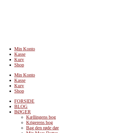
Videre
til
indhold
Min Konto
Kasse
Kurv
Shop
Min Konto
Kasse
Kurv
Shop
FORSIDE
BLOG
BØGER
Kællingens bog
Krigerens bog
Bag den røde dør