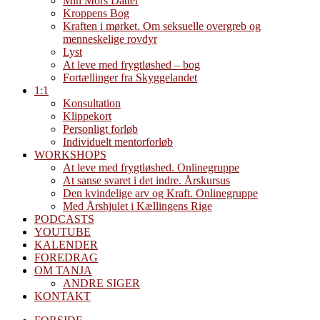
Min Mors Datter
Kroppens Bog
Kraften i mørket. Om seksuelle overgreb og
menneskelige rovdyr
Lyst
At leve med frygtløshed – bog
Fortællinger fra Skyggelandet
1:1
Konsultation
Klippekort
Personligt forløb
Individuelt mentorforløb
WORKSHOPS
At leve med frygtløshed. Onlinegruppe
At sanse svaret i det indre. Årskursus
Den kvindelige arv og Kraft. Onlinegruppe
Med Årshjulet i Kællingens Rige
PODCASTS
YOUTUBE
KALENDER
FOREDRAG
OM TANJA
ANDRE SIGER
KONTAKT