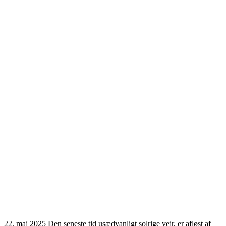
22. maj 2025 Den seneste tid usædvanligt solrige vejr, er afløst af