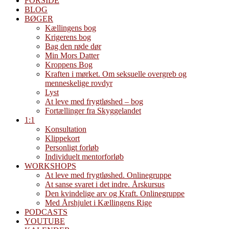
FORSIDE
BLOG
BØGER
Kællingens bog
Krigerens bog
Bag den røde dør
Min Mors Datter
Kroppens Bog
Kraften i mørket. Om seksuelle overgreb og
menneskelige rovdyr
Lyst
At leve med frygtløshed – bog
Fortællinger fra Skyggelandet
1:1
Konsultation
Klippekort
Personligt forløb
Individuelt mentorforløb
WORKSHOPS
At leve med frygtløshed. Onlinegruppe
At sanse svaret i det indre. Årskursus
Den kvindelige arv og Kraft. Onlinegruppe
Med Årshjulet i Kællingens Rige
PODCASTS
YOUTUBE