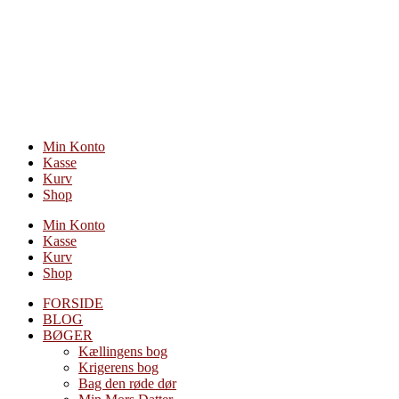
Videre
til
indhold
Min Konto
Kasse
Kurv
Shop
Min Konto
Kasse
Kurv
Shop
FORSIDE
BLOG
BØGER
Kællingens bog
Krigerens bog
Bag den røde dør