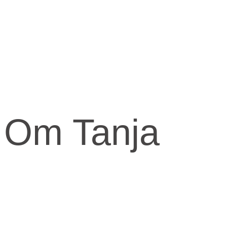
Om Tanja
Kernen og drivkraften i mit arbejde er at skabe et kraftfuld og
kærligt rum med fokus på vores urkraft og visdomsaspekt.
Når jeg arbejder med mennesker, fortæller jeg ofte om den anden
virkelighed, den indre virkelighed.