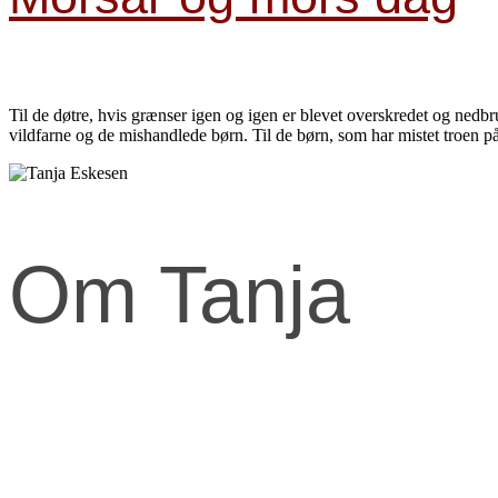
Til de døtre, hvis grænser igen og igen er blevet overskredet og nedbrudt
vildfarne og de mishandlede børn. Til de børn, som har mistet troen p
Om Tanja
Kernen og drivkraften i mit arbejde er at skabe et kraftfuld og kærli
Når jeg arbejder med mennesker, fortæller jeg ofte om den anden virke
Den virkelighed livet udspringer fra og formes fra.