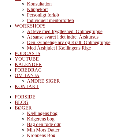
Konsultation
Klippekort
Personligt forløb
Individuelt mentorforløb
WORKSHOPS
At leve med frygtløshed. Onlinegruppe
At sanse svaret i det indre. Årskursus
Den kvindelige arv og Kraft. Onlinegruppe
Med Årshjulet i Kællingens Rige
PODCASTS
YOUTUBE
KALENDER
FOREDRAG
OM TANJA
ANDRE SIGER
KONTAKT
FORSIDE
BLOG
BØGER
Kællingens bog
Krigerens bog
Bag den røde dør
Min Mors Datter
Kroppens Bog