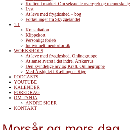
Kraften i mørket. Om seksuelle overgreb og menneskelig
Lyst
At leve med frygtløshed – bog
Fortællinger fra Skyggelandet
1:1
Konsultation
Klippekort
Personligt forløb
Individuelt mentorforløb
WORKSHOPS
At leve med frygtløshed. Onlinegruppe
At sanse svaret i det indre. Årskursus
Den kvindelige arv og Kraft. Onlinegruppe
Med Årshjulet i Kællingens Rige
PODCASTS
YOUTUBE
KALENDER
FOREDRAG
OM TANJA
ANDRE SIGER
KONTAKT
Morsår og mors dag