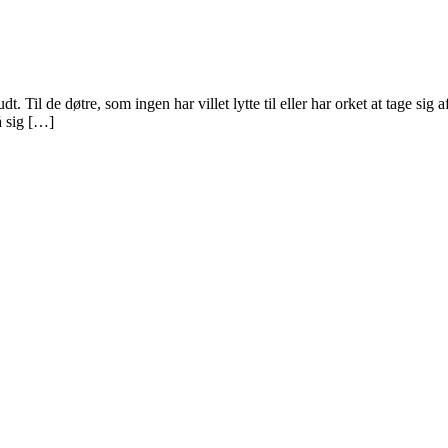
. Til de døtre, som ingen har villet lytte til eller har orket at tage sig 
å sig […]
gt rum med fokus på vores urkraft og visdomsaspekt.
lighed, den indre virkelighed.