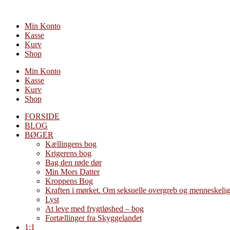
Videre
til
Min Konto
indhold
Kasse
Kurv
Shop
Min Konto
Kasse
Kurv
Shop
FORSIDE
BLOG
BØGER
Kællingens bog
Krigerens bog
Bag den røde dør
Min Mors Datter
Kroppens Bog
Kraften i mørket. Om seksuelle overgreb og menneskelig
Lyst
At leve med frygtløshed – bog
Fortællinger fra Skyggelandet
1:1