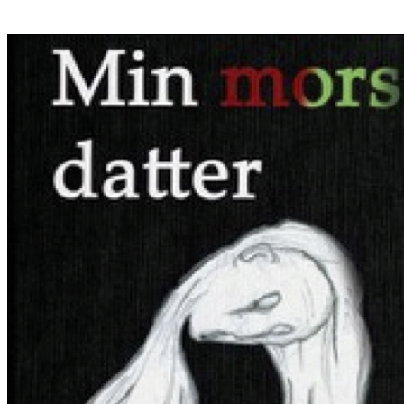
​Skal knuderne i dit liv løses og vikles ud, må du ind imellem tage fat i