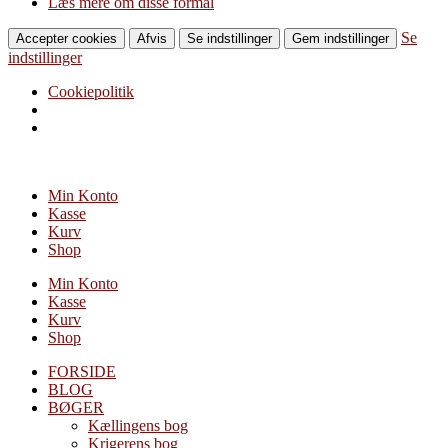
Læs mere om disse formål
Se
Accepter cookies
Afvis
Se indstillinger
Gem indstillinger
indstillinger
Cookiepolitik
Videre
til
Min Konto
indhold
Kasse
Kurv
Shop
Min Konto
Kasse
Kurv
Shop
FORSIDE
BLOG
BØGER
Kællingens bog
Krigerens bog