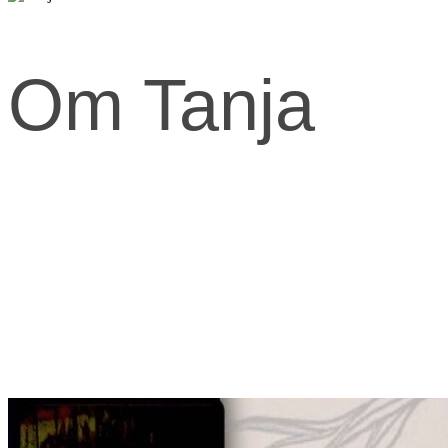
Om Tanja
Kernen og drivkraften i mit arbejde er at skabe et kraftfuld og
kærligt rum med fokus på vores urkraft og visdomsaspekt.
Når jeg arbejder med mennesker, fortæller jeg ofte om den anden
virkelighed, den indre virkelighed.
Den virkelighed livet udspringer fra og formes fra.
​Skal knuderne i dit liv løses og vikles ud, må du ind imellem tage fat
i din indre virkelighed for at finde svarene.