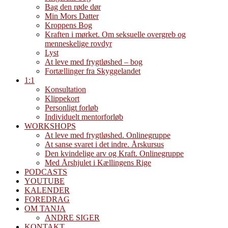
Bag den røde dør
Min Mors Datter
Kroppens Bog
Kraften i mørket. Om seksuelle overgreb og
menneskelige rovdyr
Lyst
At leve med frygtløshed – bog
Fortællinger fra Skyggelandet
1:1
Konsultation
Klippekort
Personligt forløb
Individuelt mentorforløb
WORKSHOPS
At leve med frygtløshed. Onlinegruppe
At sanse svaret i det indre. Årskursus
Den kvindelige arv og Kraft. Onlinegruppe
Med Årshjulet i Kællingens Rige
PODCASTS
YOUTUBE
KALENDER
FOREDRAG
OM TANJA
ANDRE SIGER
KONTAKT