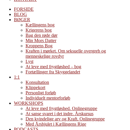
FORSIDE
BLOG
BØGER
Kællingens bog
Krigerens bog
Bag den røde dør
Min Mors Datter
Kroppens Bog
Kraften i mørket. Om seksuelle overgreb og
menneskelige rovdyr
Lyst
At leve med frygtløshed – bog
Fortællinger fra Skyggelandet
1:1
Konsultation
Klippekort
Personligt forløb
Individuelt mentorforløb
WORKSHOPS
At leve med frygtløshed. Onlinegruppe
At sanse svaret i det indre. Årskursus
Den kvindelige arv og Kraft. Onlinegruppe
Med Årshjulet i Kællingens Rige
PODCASTS