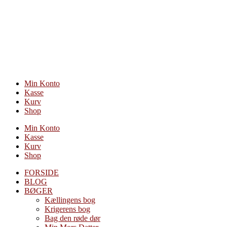
Videre
til
indhold
Min Konto
Kasse
Kurv
Shop
Min Konto
Kasse
Kurv
Shop
FORSIDE
BLOG
BØGER
Kællingens bog
Krigerens bog
Bag den røde dør