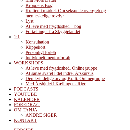
Min Mors Datter
Kroppens Bog
Kraften i mørket. Om seksuelle overgreb og
menneskelige rovdyr
Lyst
At leve med frygtløshed – bog
Fortællinger fra Skyggelandet
1:1
Konsultation
Klippekort
Personligt forløb
Individuelt mentorforløb
WORKSHOPS
At leve med frygtløshed. Onlinegruppe
At sanse svaret i det indre. Årskursus
Den kvindelige arv og Kraft. Onlinegruppe
Med Årshjulet i Kællingens Rige
PODCASTS
YOUTUBE
KALENDER
FOREDRAG
OM TANJA
ANDRE SIGER
KONTAKT