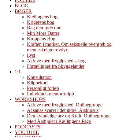
FORSIDE
BLOG
BØGER
Kællingens bog
Krigerens bog
Bag den røde dør
Min Mors Datter
Kroppens Bog
Kraften i mørket. Om seksuelle overgreb og
menneskelige rovdyr
Lyst
At leve med frygtløshed – bog
Fortællinger fra Skyggelandet
1:1
Konsultation
Klippekort
Personligt forløb
Individuelt mentorforløb
WORKSHOPS
At leve med frygtløshed. Onlinegruppe
At sanse svaret i det indre. Årskursus
Den kvindelige arv og Kraft. Onlinegruppe
Med Årshjulet i Kællingens Rige
PODCASTS
YOUTUBE