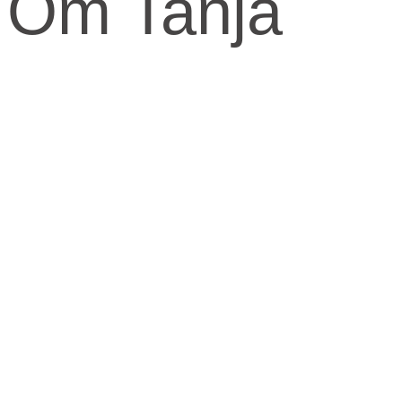
Om Tanja
Kernen og drivkraften i mit arbejde er at skabe et kraftfuld og
kærligt rum med fokus på vores urkraft og visdomsaspekt.
Når jeg arbejder med mennesker, fortæller jeg ofte om den anden
virkelighed, den indre virkelighed.
Den virkelighed livet udspringer fra og formes fra.
​Skal knuderne i dit liv løses og vikles ud, må du ind imellem tage fat
i din indre virkelighed for at finde svarene.