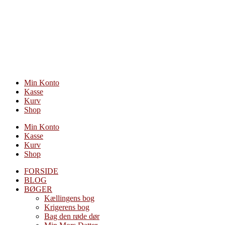
Videre
til
indhold
Min Konto
Kasse
Kurv
Shop
Min Konto
Kasse
Kurv
Shop
FORSIDE
BLOG
BØGER
Kællingens bog
Krigerens bog
Bag den røde dør