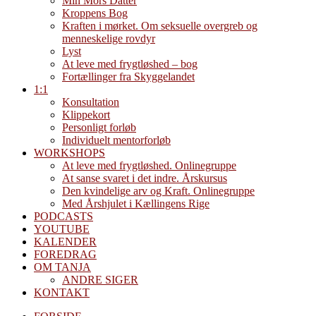
Min Mors Datter
Kroppens Bog
Kraften i mørket. Om seksuelle overgreb og
menneskelige rovdyr
Lyst
At leve med frygtløshed – bog
Fortællinger fra Skyggelandet
1:1
Konsultation
Klippekort
Personligt forløb
Individuelt mentorforløb
WORKSHOPS
At leve med frygtløshed. Onlinegruppe
At sanse svaret i det indre. Årskursus
Den kvindelige arv og Kraft. Onlinegruppe
Med Årshjulet i Kællingens Rige
PODCASTS
YOUTUBE
KALENDER
FOREDRAG
OM TANJA
ANDRE SIGER
KONTAKT