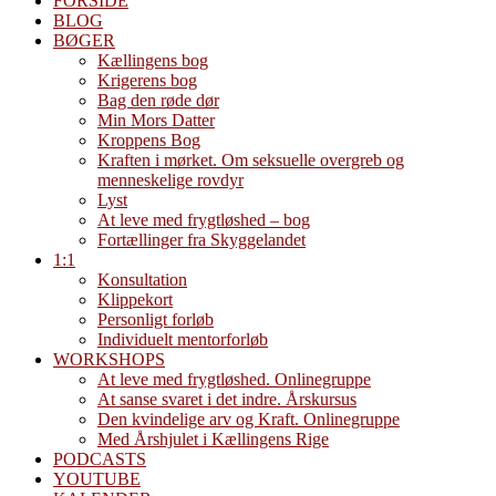
FORSIDE
BLOG
BØGER
Kællingens bog
Krigerens bog
Bag den røde dør
Min Mors Datter
Kroppens Bog
Kraften i mørket. Om seksuelle overgreb og
menneskelige rovdyr
Lyst
At leve med frygtløshed – bog
Fortællinger fra Skyggelandet
1:1
Konsultation
Klippekort
Personligt forløb
Individuelt mentorforløb
WORKSHOPS
At leve med frygtløshed. Onlinegruppe
At sanse svaret i det indre. Årskursus
Den kvindelige arv og Kraft. Onlinegruppe
Med Årshjulet i Kællingens Rige
PODCASTS
YOUTUBE