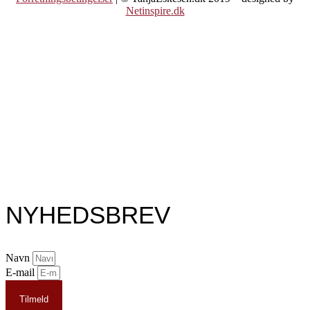
Netinspire.dk
NYHEDSBREV
Navn
E-mail
Tilmeld