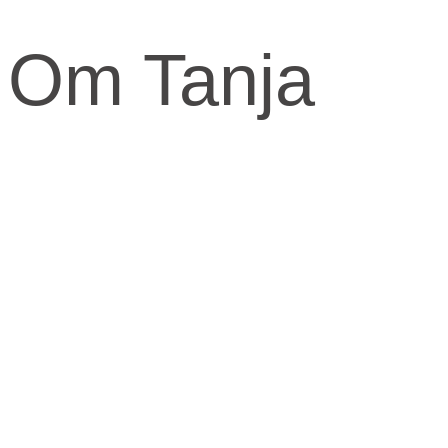
Om Tanja
Kernen og drivkraften i mit arbejde er at skabe et kraftfuld og
kærligt rum med fokus på vores urkraft og visdomsaspekt.
Når jeg arbejder med mennesker, fortæller jeg ofte om den anden
virkelighed, den indre virkelighed.
Den virkelighed livet udspringer fra og formes fra.
​Skal knuderne i dit liv løses og vikles ud, må du ind imellem tage fat
i din indre virkelighed for at finde svarene.