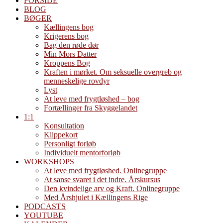
FORSIDE
BLOG
BØGER
Kællingens bog
Krigerens bog
Bag den røde dør
Min Mors Datter
Kroppens Bog
Kraften i mørket. Om seksuelle overgreb og
menneskelige rovdyr
Lyst
At leve med frygtløshed – bog
Fortællinger fra Skyggelandet
1:1
Konsultation
Klippekort
Personligt forløb
Individuelt mentorforløb
WORKSHOPS
At leve med frygtløshed. Onlinegruppe
At sanse svaret i det indre. Årskursus
Den kvindelige arv og Kraft. Onlinegruppe
Med Årshjulet i Kællingens Rige
PODCASTS
YOUTUBE