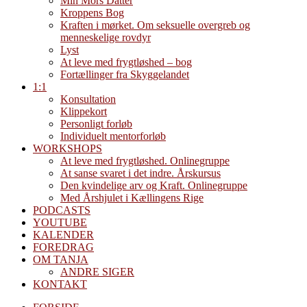
Min Mors Datter
Kroppens Bog
Kraften i mørket. Om seksuelle overgreb og
menneskelige rovdyr
Lyst
At leve med frygtløshed – bog
Fortællinger fra Skyggelandet
1:1
Konsultation
Klippekort
Personligt forløb
Individuelt mentorforløb
WORKSHOPS
At leve med frygtløshed. Onlinegruppe
At sanse svaret i det indre. Årskursus
Den kvindelige arv og Kraft. Onlinegruppe
Med Årshjulet i Kællingens Rige
PODCASTS
YOUTUBE
KALENDER
FOREDRAG
OM TANJA
ANDRE SIGER
KONTAKT