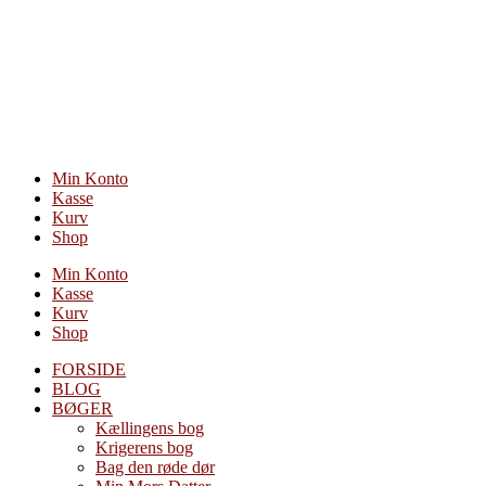
Videre
til
indhold
Min Konto
Kasse
Kurv
Shop
Min Konto
Kasse
Kurv
Shop
FORSIDE
BLOG
BØGER
Kællingens bog
Krigerens bog
Bag den røde dør