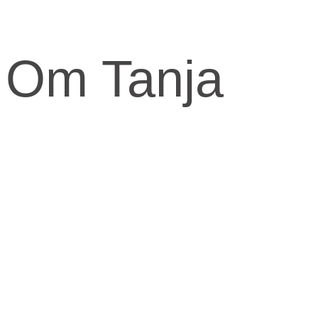
Om Tanja
Kernen og drivkraften i mit arbejde er at skabe et kraftfuld og
kærligt rum med fokus på vores urkraft og visdomsaspekt.
Når jeg arbejder med mennesker, fortæller jeg ofte om den anden
virkelighed, den indre virkelighed.
Den virkelighed livet udspringer fra og formes fra.
​Skal knuderne i dit liv løses og vikles ud, må du ind imellem tage fat
i din indre virkelighed for at finde svarene.